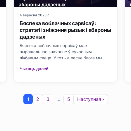
4 верасня 2025 г.
Бяспека воблачных сэрвісаў:
стратэгіі зніжэння рызык і абароны
дадзеных
Бяспека воблачных сэрвісаў мае
вырашальнае значэнне ў сучасным
лічбавым свеце. У гэтым пасце блога мы
падрабязна разгледзім, што такое бяспека
Чытаць далей
воблачных сэрвісаў, чаму яна важная і якія
яе асноўныя канцэпцыі. Мы прадстаўляем
перадавыя практыкі бяспекі воблачных
сэрвісаў, разглядаючы такія тэмы, як
кіраванне рызыкамі, м
…
1
2
3
5
Наступная ›