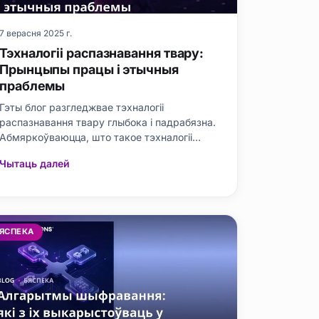
7 верасня 2025 г.
Тэхналогіі распазнавання твару:
Прынцыпы працы і этычныя
праблемы
Гэты блог разгледжвае тэхналогіі
распазнавання твару глыбока і падрабязна.
Абмяркоўваюцца, што такое тэхналогіі
распазнавання твару, іх прынцыпы працы,
Чытаць далей
перавагі і недахопы. Асвятляюцца сферы
прымянення, праблемы, з якімі сутыкаюцца,
і асабліва этычныя праблемы.
Абмяркоўваецца, што неабходна зрабіць для
абароны асабіста
ЯСПЕКА