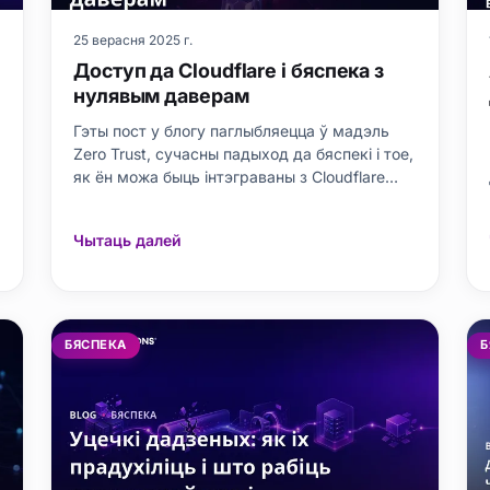
25 верасня 2025 г.
Доступ да Cloudflare і бяспека з
нулявым даверам
Гэты пост у блогу паглыбляецца ў мадэль
Zero Trust, сучасны падыход да бяспекі і тое,
як ён можа быць інтэграваны з Cloudflare
Access. Ён тлумачыць, што такое Cloudflare
Access, чаму ён важны для бяспекі і як ён
Чытаць далей
адпавядае прынцыпам нулявой даверу. У
артыкуле разглядаюцца ключавыя элементы
архітэктуры бяспекі Zero Trust
БЯСПЕКА
Б