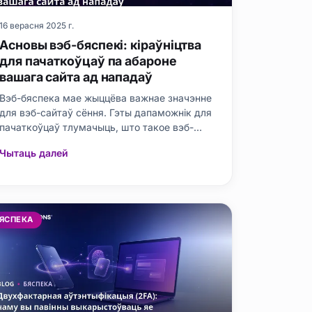
16 верасня 2025 г.
Асновы вэб-бяспекі: кіраўніцтва
для пачаткоўцаў па абароне
вашага сайта ад нападаў
Вэб-бяспека мае жыццёва важнае значэнне
для вэб-сайтаў сёння. Гэты дапаможнік для
пачаткоўцаў тлумачыць, што такое вэб-
бяспека, яе ключавыя кампаненты і
Чытаць далей
патэнцыйныя пагрозы. Ён развейвае
распаўсюджаныя памылковыя ўяўленні і
падрабязна апісвае крокі, якія неабходна
зрабіць для абароны вашага сайта, а
таксама даступныя і
ЯСПЕКА