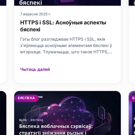
7 верасня 2025 г.
HTTPS і SSL: Асноўныя аспекты
бяспекі
.
Гэты блог разгледжвае HTTPS і SSL, якія
з'яўляюцца асноўнымі элементамі бяспекі ў
інтэрнэце. Тлумачыцца, што такое HTTPS,
чаму ён з'яўляецца базай бяспечнага
інтэрнэт-серфінгу і якую ролю адыгрывае
Чытаць далей
У
сертыфікат SSL. Выяўляюцца адрозненні
паміж HTTPS і SSL, прадстаўляются
х
тэхнічныя дэталі таго, як працуе пратокол
HTTPS. П
БЯСПЕКА
Б