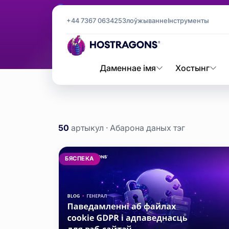
Тэг
Абарона д
+44 7367 063425
Злоўжыванне
Інструменты
Абарона даных
Галоўная старонка
Блог
Даменнае імя
Хостынг
50
артыкул · Абарона даных тэг
Абарона дан
БЯСПЕКА