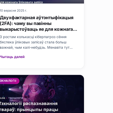
10 верасня 2025 г.
Двухфактарная аўтэнтыфікацыя
(2FA): чаму вы павінны
выкарыстоўваць яе для кожнага
ўліковага запісу
З ростам колькасці кіберпагроз сёння
бяспека ўліковых запісаў стала больш
важнай, чым калі-небудзь. Менавіта тут
двухфактарная аўтэнтыфікацыя (2FA)
Чытаць далей
адыгрывае вырашальную ролю ў абароне
вашых уліковых запісаў. Дык што ж такое
двухфактарная аўтэнтыфікацыя і чаму яе
варта выкарыстоўваць для кожнага
ўліковага запісу? У гэт
ЭХНАЛОГІІ