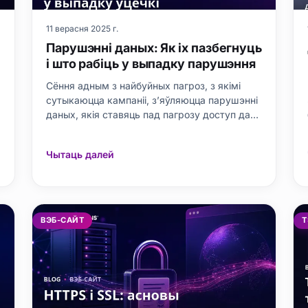
11 верасня 2025 г.
Парушэнні даных: Як іх пазбегнуць
і што рабіць у выпадку парушэння
Сёння адным з найбуйных пагроз, з якімі
сутыкаюцца кампаніі, з’яўляюцца парушэнні
даных, якія ставяць пад пагрозу доступ да
канфідэнцыйнай інфармацыі. У гэтым блогу
мы падрабязна разгледзім, што такое
Чытаць далей
парушэнні даных, якія іх прычыны,
наступствы і меры, якія неабходна прыняць
у межах законаў аб абароне даных. Мы
паэтап
ВЭБ-САЙТ
Т