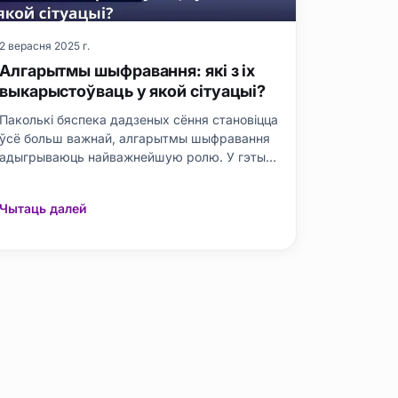
2 верасня 2025 г.
Алгарытмы шыфравання: які з іх
выкарыстоўваць у якой сітуацыі?
Паколькі бяспека дадзеных сёння становіцца
ўсё больш важнай, алгарытмы шыфравання
адыгрываюць найважнейшую ролю. У гэтым
пасце блога мы падрабязна разгледзім
алгарытмы шыфравання, іх асноўныя
Чытаць далей
канцэпцыі і іх важнасць. Мы тлумачым
ключавыя адрозненні паміж папулярнымі
алгарытмамі, такімі як AES, RSA і DES,
вылучаючы ключ