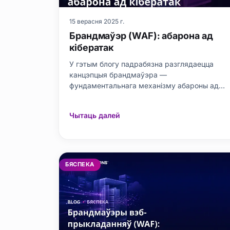
15 верасня 2025 г.
Брандмаўэр (WAF): абарона ад
кібератак
У гэтым блогу падрабязна разглядаецца
канцэпцыя брандмаўэра —
фундаментальнага механізму абароны ад
кібератак. Спачатку тлумачыцца, што такое
брандмаўэр, чаму ён важны і якія
Чытаць далей
распаўсюджаныя тыпы кібератак. Затым
параўноўваюцца розныя тыпы
брандмаўэраў, і дапамагае зрабіць
правільны выбар. У блогу прадстаўлена
практычна
БЯСПЕКА