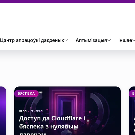
аных
Цэнтр апрацоўкі дадзеных
Аптымізацыя
Іншае
ых etiketi yazıl
БЯСПЕКА
Б