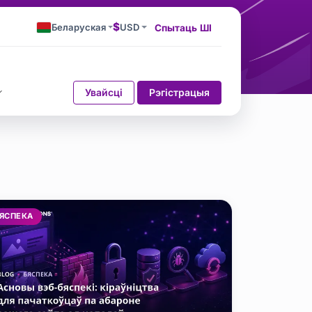
$
Беларуская
USD
Спытаць ШІ
Увайсці
Рэгістрацыя
arı
ЯСПЕКА