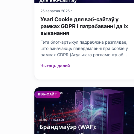
25 верасня 2025 г.
Увагі Cookie для вэб-сайтаў у
рамках GDPR і патрабаванні да іх
выканання
Гэта блог-артыкул падрабязна разглядае,
што азначаюць паведамленні пра cookie ў
рамках GDPR (Агульнага рэгламенту аб
абароне даных) для вэб-сайтаў і як
Чытаць далей
забяспечыць адпаведнасць патрабаванням.
Пачынаючы з вызначэння GDPR і яго
значнасці, разглядаецца, як варта
афармляць паведамленні пра cookie, якія
cookie падпадаюць па
ВЭБ-САЙТ