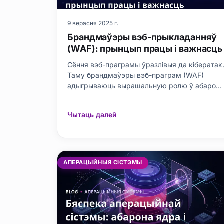
9 верасня 2025 г.
Брандмаўэры вэб-прыкладанняў
(WAF): прынцып працы і важнасць
Сёння вэб-праграмы ўразлівыя да кібератак
Таму брандмаўэры вэб-праграм (WAF)
адыгрываюць вырашальную ролю ў абароне
вэб-праграм. У гэтым артыкуле падрабязна
разглядаецца фундаментальная роля,
Чытаць далей
прынцыпы працы, перавагі і недахопы WAF. 
ім таксама разглядаюцца меркаванні па
выбары правільнага WAF, этапы ўстаноўкі і і
у
АПЕРАЦЫЙНЫЯ СІСТЭМЫ