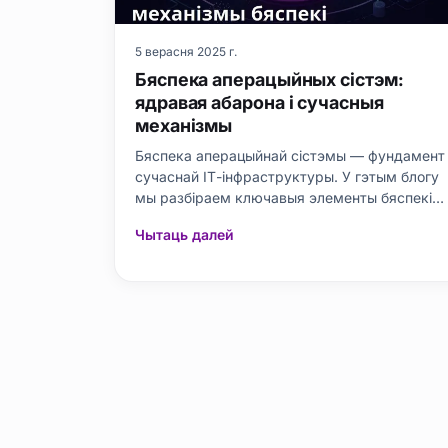
5 верасня 2025 г.
Бяспека аперацыйных сістэм:
ядравая абарона і сучасныя
механізмы
Бяспека аперацыйнай сістэмы — фундамент
сучаснай ІТ-інфраструктуры. У гэтым блогу
мы разбіраем ключавыя элементы бяспекі
аперацыйных сістэм, місію ядравай абароны
Чытаць далей
і разнастайныя механізмы. Вылучаюцца
ўласцівасці асноўных пратаколаў бяспекі і
тыповыя памылкі. Прадастаўляем
практычныя парады па стварэнні
эфектыўнай бяспе