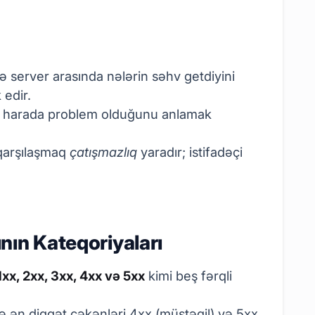
lə server arasında nələrin səhv getdiyini
 edir.
r, harada problem olduğunu anlamak
 qarşılaşmaq
çatışmazlıq
yaradır; istifadəçi
nın Kateqoriyaları
1xx, 2xx, 3xx, 4xx və 5xx
kimi beş fərqli
 ən diqqət çəkənləri 4xx (müstəqil) və 5xx