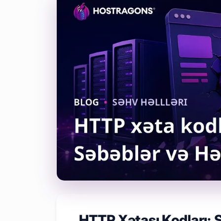
HTTP Xətası Kodları: S