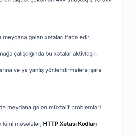
ə meydana gələn xətaları ifadə edir.
ağa çalışdığında bu xətalar aktivləşir.
rına və ya yanlış yönləndirmələrə işarə
ində meydana gələn müxtəlif problemləri
ük kimi məsələlər,
HTTP Xətası Kodları