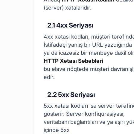
(server) xətalarıdır.
2.1 4xx Seriyası
4xx xətası kodları, müştəri tərəfind
İstifadəçi yanlış bir URL yazdığında
ya da icazəsiz bir mənbəyə daxil olm
HTTP Xətası Səbəbləri
bu əlavə nöqtədə müştəri davranışla
edir.
2.2 5xx Seriyası
5xx xətası kodları isə server tərəf
göstərir. Server konfiqurasiyası,
veritabanı bağlantıları və ya aşırı y
içində 5xx