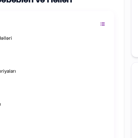
əlləri
riyaları
ı