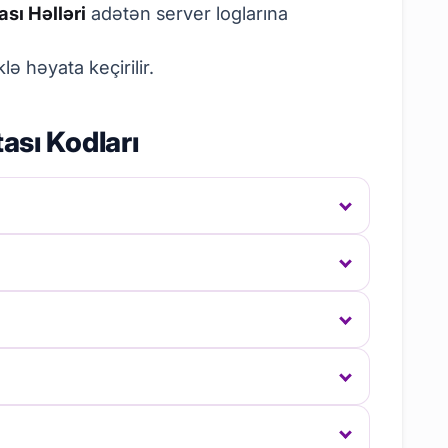
sı Həlləri
adətən server loglarına
ə həyata keçirilir.
ası Kodları