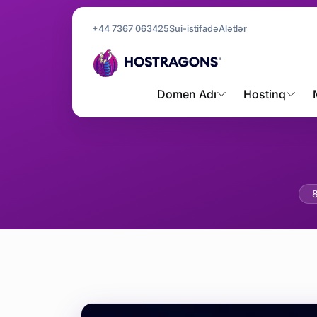
+44 7367 063425
Sui-istifadə
Alətlər
Domen Adı
Hostinq
HTTP Xət