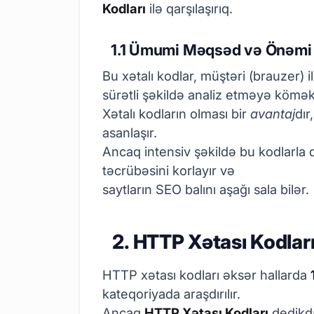
Kodları
ilə qarşılaşırıq.
1.1 Ümumi Məqsəd və Önəmi
Bu xətalı kodlar, müştəri (brauzer) i
sürətli şəkildə analiz etməyə kömək
Xətalı kodların olması bir
avantaj
dı
asanlaşır.
Ancaq intensiv şəkildə bu kodlarla
təcrübəsini korlayır və
saytların SEO balını aşağı sala bilər.
2. HTTP Xətası Kodları
HTTP xətası kodları əksər hallarda
kateqoriyada araşdırılır.
Ancaq
HTTP Xətası Kodları
dedikdə