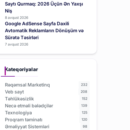
Saytı Qurmaq: 2026 Üçün Ən Yaxşı
Niş
8 avqust 2026
Google AdSense Sayfa Daxili
Avtomatik Reklamların Dönüşüm və
Sürətə Təsirləri
7 avqust 2026
Kateqoriyalar
Rəqəmsal Marketinq
232
Veb sayt
208
Təhlükəsizlik
152
Necə etməli bələdçilər
139
Texnologiya
125
Proqram təminatı
120
Əməliyyat Sistemləri
98