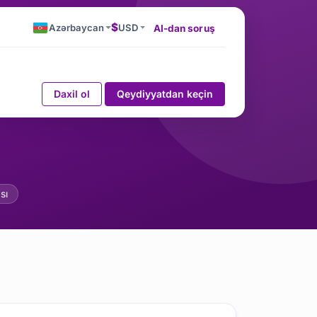
$
Azərbaycan
USD
AI-dan soruş
Daxil ol
Qeydiyyatdan keçin
Həlləri
sı