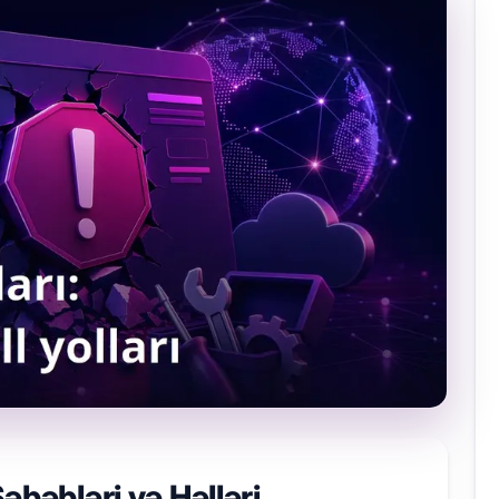
əbəbləri və Həlləri