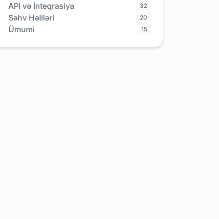
API və İnteqrasiya
32
Səhv Həllləri
20
Ümumi
15