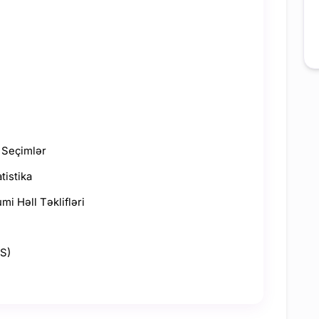
i Seçimlər
tistika
i Həll Təklifləri
SS)