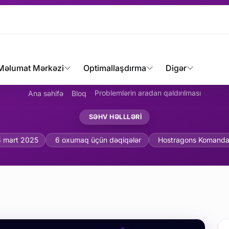
Məlumat Mərkəzi
Optimallaşdırma
Digər
Problemlərin aradan qaldırılması
Ana səhifə
Bloq
SƏHV HƏLLLƏRI
ası Kodları: Səbəbləri və 
8 mart 2025
6 oxumaq üçün dəqiqələr
Hostragons Komanda