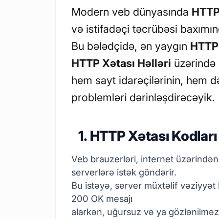
Modern veb dünyasında
HTTP 
və istifadəçi təcrübəsi baxımın
Bu bələdçidə, ən yaygın
HTTP 
HTTP Xətası Həlləri
üzərində
hem sayt idarəçilərinin, hem də 
problemləri dərinləşdirəcəyik.
1. HTTP Xətası Kodları
Veb brauzerləri, internet üzərindən
serverlərə istək göndərir.
Bu istəyə, server müxtəlif vəziyyət k
200 OK mesajı
alarkən, uğursuz və ya gözlənilmə