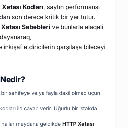
Xətası Kodları
, saytın performansı
dan son dərəcə kritik bir yer tutur.
Xətası Səbəbləri
və bunlarla əlaqəli
 dayanaraq,
inkişaf etdiricilərin qarşılaşa biləcəyi
 Nedir?
 bir səhifəyə və ya fayla daxil olmaq üçün
odları ilə cavab verir. Uğurlu bir istəkdə
z hallar meydana gəldikdə
HTTP Xətası