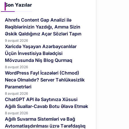
Son Yazılar
Ahrefs Content Gap Analizi ilə
Rəqiblərinizin Yazdığı, Amma Sizin
Əskik Qaldığınız Açar Sözləri Tapın
9 avqust 2026
Xaricdə Yaşayan Azərbaycanlılar
Üçün İnvestisiya Bələdçisi
Mövzusunda Niş Blog Qurmaq
8 avqust 2026
WordPress Fayl İcazələri (Chmod)
Necə Olmalıdır? Server Təhlükəsizlik
Parametrləri
8 avqust 2026
ChatGPT API ilə Saytınıza Xüsusi
Ağıllı Suallar-Cavab Botu Əlavə Etmək
8 avqust 2026
Ağıllı Suvarma Sistemləri və Bağ
Avtomatlaşdırılması üzrə Tərəfdaşlıq