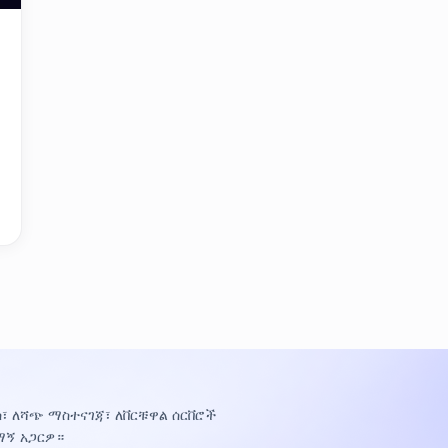
፣ ለሻጭ ማስተናገጃ፣ ለቨርቹዋል ሰርቨሮች
ማኝ አጋርዎ።