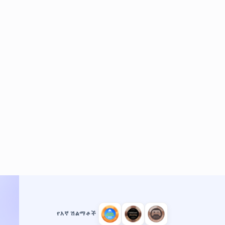
የእኛ ሽልማቶች