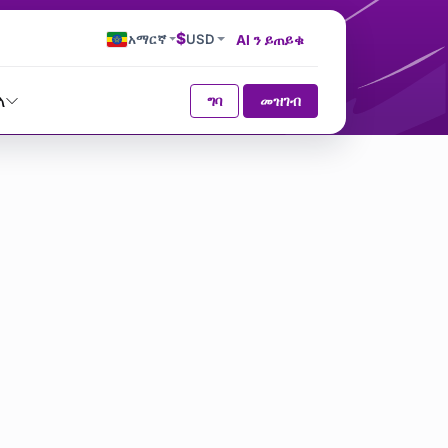
$
አማርኛ
USD
AI ን ይጠይቁ
ላ
ግባ
መዝገብ