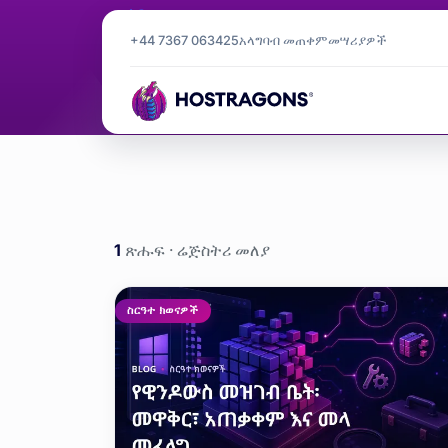
መለያ
ሬጅስትሪ
+44 7367 063425
አላግባብ መጠቀም
መሣሪያዎች
ሬጅስትሪ
የመነሻ ገጽ
ጦማር
1
ጽሑፍ · ሬጅስትሪ መለያ
ሬጅስትሪ etiket
ስርዓተ ክወናዎች