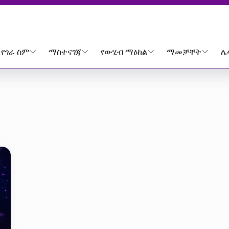
የጎራ ስም
ማስተናገጃ
የውሂብ ማዕከል
ማመቻቸት
ሌ
i yazıları