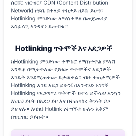
ሰርቨር ዝርዝር፣ CDN (Content Distribution
Network) ዘይቤ በተለይ ተከታይ ዘይቤ ይሁን፤
Hotlinking ምንድነው ለማስተዋል በመጀመሪያ
አስፈላጊ እንዳሆነ ይጠብቁ።
Hotlinking ጥቅሞች እና አደጋዎች
ከHotlinking ምንድነው ተሞክሮ የማስተዋል ምላሽ
አግኝቶ በሚቀጥለው የያዘው ጥቅሞችና አደጋዎች
እንዴት እንደሚጠቀሙ ይታወቃል። ብዙ ተጠቃሚዎች
Hotlinking እንደ አደጋ ይሁን፤ በአንዳንድ አገናኝ
Hotlinking የአጋጣሚ ጥቅሞች ይኖሩ ይችላል፡ እንኳን
እነዚህ ይዘት በአደጋ ይዞ እና በተጠናከረ ቅንነት ይዞ
ይሆናሉ። እባክህ Hotlink የተግኝቱ ሁሉን አቅም
በዝርዝር ይይዙት።