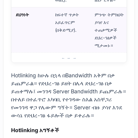
ደህንነት
ከፍተኛ ጥቃት
ምንጭ ትምክህት
አይፈጥርም
ያሳየ እና
(በቅድሚያ).
ተጠቃሚዎች
ደህረ-ገፅዎች
ሚታመኑ።
Hotlinking ጥቅሞች እና አደጋዎች
Hotlinking ከሁሉ በኋላ በBandwidth አቅም በቃ
ይጨምራል። የድህረ-ገፅ ይዘት በሌላ ድህረ-ገፅ በቃ
ይጠቀማሉ፤ መንገዳ Server Bandwidth ይጨምራሉ።
በተለይ በተፈጥሮ አካባቢ የተገዳው ስእል አስቸጋሪ
የመንገዳ ዋጋ የሌውም ግኝት። Server ብዙ ያሳየ እንደ
ውሳኔ የድህረ-ገፅ ፋይሎች በቃ ይቀራሉ።
Hotlinking አግኝቶች