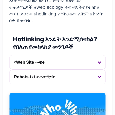
አሳየ የተቅራበው ውሳኔ። ምንጭ ይዘት በቃ
ተጠቃሚዎች ለweb ecology ተወዳጆችና የትክክል
ውሳኔ ይሁኑ። በhotlinking የተቅራበው አቅም በቅንነት
በቃ ይጠብቁ።
Hotlinking እንዴት እንደሚሰናከል?
የበለጠ የመከላከያ መንገዶች
የWeb Site መቼት
Robots.txt ተጠቃሚነት