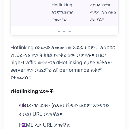
Hotlinking
አይበልጥም።
እንደሚሰናከል
ወይም ሌላ ስእል
ተጠቃሚ።
ይታያል።
Hotlink እንዴት እንደሚሰራ? የድርድር ማብራሪያ
Hotlinking በአውድ ለመውሰድ አይፈጥርም። ለሰርቨር
የድህረ-ገፅ ዋጋ ትክክል የተቅራበው ይሆናሉ። በበር፣
high-traffic ድህረ-ገፅ በHotlinking ሊሆን ይችላል፤
server ዋጋ ይጨምራል፤ performance አቅም
የተጨረሰ።
የHotlinking ሂደቶች
የድህረ-ገፅ ይዘት (ስእል፣ ቪዲዮ ወይም አንዳንድ
ፋይል) URL ይገናኛል።
HTML ላይ URL ይገናኛል