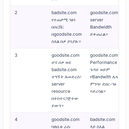
2
badsite.com
goodsite.com
የተጠቃሚ ገፅን
server
በሰርቨር
Bandwidth
በgoodsite.com
ይቀጠራል።
ስእል በቃ ያሳያሉ።
3
goodsite.com
goodsite.com
ሆኖ በቃ ወደ
Performance
badsite.com
ጉዳይ ወይም
ተግኝት ለመድረስ፣
የBandwith ሌላ
server
ምንጭ ደህረ-ገፅ
resource
ሳይረባል።
በተስተናጋጅተው
ይውን።
4
goodsite.com
badsite.com
ባለቤቱ ራሱ
ላይ ስእል