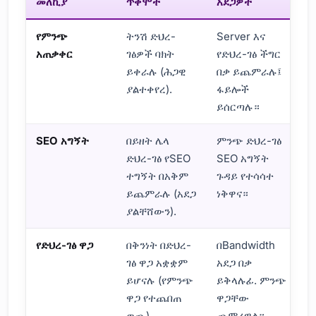
መለኪያ
ጥቅሞች
አደጋዎች
የምንጭ
ትንሽ ድህረ-
Server እና
አጠቃቀር
ገፅዎች ባክት
የድህረ-ገፅ ችግር
ይቀራሉ (ሕጋዊ
በቃ ይጨምራሉ፤
ያልተቀየረ).
ፋይሎች
ይሰርጣሉ።
SEO አግኝት
በይዘት ሌላ
ምንጭ ድህረ-ገፅ
ድህረ-ገፅ የSEO
SEO አግኝት
ተግኝት በአቅም
ጉዳይ የተሳሳተ
ይጨምራሉ (አደጋ
ነቅዋና።
ያልቸሸውን).
የድህረ-ገፅ ዋጋ
በቅንነት በድህረ-
በBandwidth
ገፅ ዋጋ አቋቋም
አደጋ በቃ
ይሆናሉ (የምንጭ
ይቅላሉፊ. ምንጭ
ዋጋ የተጨበጠ
ዋጋቸው
ወጪ).
ጨምረዋል።