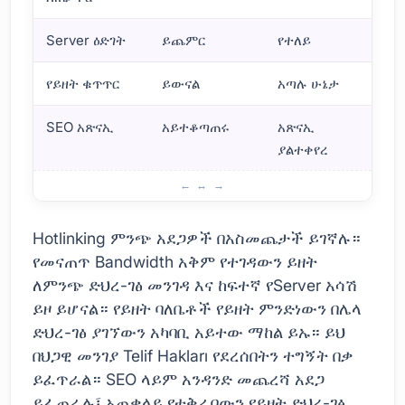
Server ዕድገት
ይጨምር
የተለይ
የይዘት ቁጥጥር
ይውናል
አጣሉ ሁኔታ
SEO አጽናኢ
አይተቆጣጠሩ
አጽናኢ
ያልተቀየረ
Hotlink ምንድነው? የመጀመሪያ ግንዛቤ እና ታሪክ
Hotlinking ምንጭ አደጋዎች በአስመጨታች ይገኛሉ።
የመናጠጥ Bandwidth አቅም የተገዳውን ይዘት
ለምንጭ ድህረ-ገፅ መንገዳ እና ከፍተኛ የServer አሳሽ
ይዞ ይሆናል። የይዘት ባለቤቶች የይዘት ምንድነውን በሌላ
ድህረ-ገፅ ያገኘውን አካባቢ አይተው ማከል ይኡ። ይህ
በህጋዊ መንገያ Telif Hakları የደረሰበትን ተግኝት በቃ
ይፈጥራል። SEO ላይም አንዳንድ መጨረሻ አደጋ
ይፈጠራሉ፤ አጠቃላይ የተቅራበውን የይዘት ድህረ-ገፅ