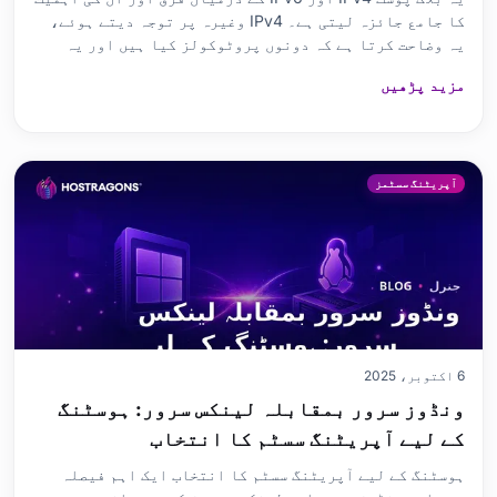
کا جامع جائزہ لیتی ہے۔ IPv4 وغیرہ پر توجہ دیتے ہوئے،
یہ وضاحت کرتا ہے کہ دونوں پروٹوکولز کیا ہیں اور یہ
ہوسٹنگ اور DNS کنفیگریشن کے لیے کیوں اہم ہیں۔ IPv4
مزید پڑھیں
اور IPv6 کے اہم فرق، فوائد اور نقصانات مرحلہ وار
رہنمائی اور عملی تجاویز کے ساتھ پیش کیے گئے ہیں۔ IP
ایڈریسن
آپریٹنگ سسٹمز
6 اکتوبر، 2025
ونڈوز سرور بمقابلہ لینکس سرور: ہوسٹنگ
کے لیے آپریٹنگ سسٹم کا انتخاب
ہوسٹنگ کے لیے آپریٹنگ سسٹم کا انتخاب ایک اہم فیصلہ