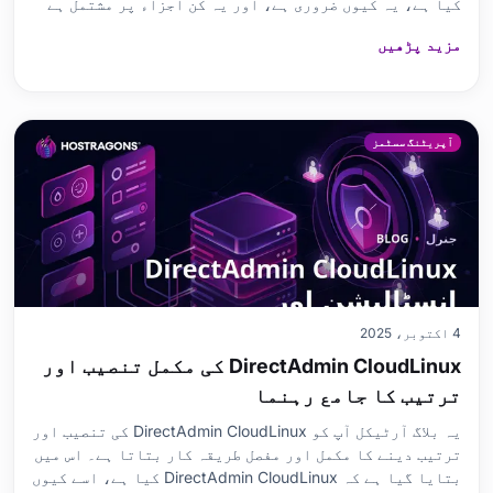
کیا ہے، یہ کیوں ضروری ہے، اور یہ کن اجزاء پر مشتمل ہے
(Nginx, MySQL, PHP)۔ مرحلہ وار انسٹالیشن گائیڈ کے
مزید پڑھیں
ساتھ، آپ آسانی سے LEMP Stack انسٹال کر سکتے ہیں،
Nginx کے ساتھ سیکیورٹی کو یقینی بنا سکتے ہیں، MySQL
میں ڈیٹ
آپریٹنگ سسٹمز
4 اکتوبر، 2025
DirectAdmin CloudLinux کی مکمل تنصیب اور
ترتیب کا جامع رہنما
یہ بلاگ آرٹیکل آپ کو DirectAdmin CloudLinux کی تنصیب اور
ترتیب دینے کا مکمل اور مفصل طریقہ کار بتاتا ہے۔ اس میں
بتایا گیا ہے کہ DirectAdmin CloudLinux کیا ہے، اسے کیوں