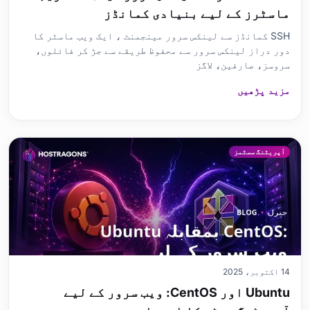
ماسٹرز کے لیے بنیادی کمانڈز
SSH کمانڈز سے لینکس سرور مینجمنٹ ، ایک ویب ماسٹر کا
دور دراز لینکس سرور سے محفوظ طریقے سے جڑ کر فائلوں،
سروسز، صارفین، لاگز
مزید پڑھیں
آپریٹنگ سسٹمز
14 اکتوبر، 2025
Ubuntu اور CentOS: ویب سرور کے لیے