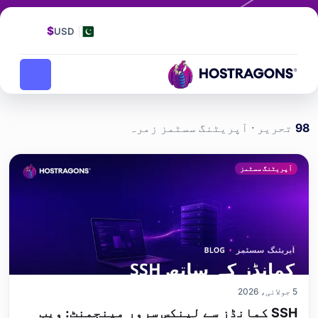
زمرہ
آپریٹنگ سسٹمز
$
USD
آپریٹنگ سسٹمز
ہوم پیج
بلاگ
98
تحریر · آپریٹنگ سسٹمز زمرہ
آپریٹنگ سسٹمز کے زمرے 
آپریٹنگ سسٹمز
5 جولائی، 2026
SSH کمانڈز سے لینکس سرور مینجمنٹ: ویب