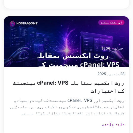
کی منتقلی کے لیے کلیدی تحفظات، سرور کنفیگریشن ٹپس،
اور ل
آپریٹنگ سسٹمز
28 ستمبر، 2025
روٹ ایکسیس بمقابلہ cPanel: VPS مینجمنٹ
کے اختیارات
روٹ ایکسیس اور cPanel، VPS مینجمنٹ کے لیے دو بنیادی
اختیارات، مختلف ضروریات کو پورا کرتے ہیں۔ یہ مضمون ہر
طریقہ کے فوائد اور نقصانات کا موازنہ کرتا ہے۔ یہ
بنیادی معلومات فراہم کرتا ہے کہ جڑ تک رسائی کیا ہے اور
مزید پڑھیں
استعمال میں آسانی کے باوجود cPanel کی پیش کردہ حدود کا
جائزہ لیتی ہے۔ ان دو VPS مینجمنٹ آپشنز کا موازنہ کرتے