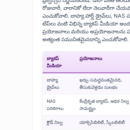
ఫ్రీక్వెన్సీని నిర్ణయించండి. డేటా ఎంత త
రోజువారీ, వారానికో లేదా నెలవారీగా చేయవచ
ఎంచుకోవాలి. బాహ్య హార్డ్ డ్రైవ్‌లు, NAS పర
టేప్‌లు వంటి విభిన్న బ్యాకప్ మీడియా అ
ప్రయోజనాలు మరియు అప్రయోజనాలను పర
అత్యంత సముచితమైనదాన్ని ఎంచుకోవాలి.
బ్యాకప్
ప్రయోజనాలు
మీడియా
బాహ్య
ఖర్చు-సమర్థవంతమైనది,
డ్రైవ్‌లు
తీసుకువెళ్లడం సులభం
NAS
కేంద్రీకృత బ్యాకప్, అధిక నిల్వ
పరికరాలు
సామర్థ్యం
క్లౌడ్ నిల్వ
యాక్సెసిబిలిటీ, స్కేలబిలిటీ