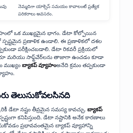
యువు
నెమ్మదిగా యాక్సెస్ సమయం కావాలంటే ప్రత్యేక
పరికరాలు అవసరం.
యమైనవి
యూహంలో ఒక ముఖ్యమైన భాగం. డేటా కోల్పోయిన
 స్పష్టమైన ప్రణాళిక ఉండాలి. ఈ ప్రణాళికలో దశల
ండా పరీక్షించబడాలి. డేటా రికవరీ ప్రక్రియలో
యా మరియు సాఫ్ట్‌వేర్‌లను తాజాగా ఉంచడం కూడా
డం ముఖ్యం
బ్యాకప్ వ్యూహం
అనేది క్రమం తప్పకుండా
్యూహం.
మీరు తెలుసుకోవలసినది
్కరికీ డేటా నష్టం తీవ్రమైన సమస్య కావచ్చు.
బ్యాకప్
పష్టంగా కనిపిస్తుంది. డేటా నష్టానికి అనేక కారణాలు
కోవడం ప్రభావవంతమైన బ్యాకప్ వ్యూహాన్ని