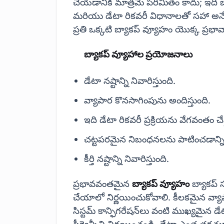
చేయడానికి మాత్రమే పరిమితం కాదు; ఇది బ్యాక
మరియు డేటా రికవరీ విధానాలతో సహా అన
ప్రతి ఒక్కటి బ్యాకప్ వ్యూహం యొక్క ప్రభావా
బ్యాకప్ వ్యూహాల ప్రయోజనాలు
డేటా నష్టాన్ని నివారిస్తుంది.
వ్యాపార కొనసాగింపును అందిస్తుంది.
ఇది డేటా రికవరీ ప్రక్రియను వేగవంతం చేస
చట్టపరమైన నిబంధనలను పాటించడాన్ని 
కీర్తి నష్టాన్ని నివారిస్తుంది.
ప్రభావవంతమైన
బ్యాకప్ వ్యూహం
బ్యాకప్ 
చేయాలో నిర్ణయించుకోవాలి. కీలకమైన వ్యాప
సిస్టమ్ కాన్ఫిగరేషన్‌లు వంటి ముఖ్యమైన 