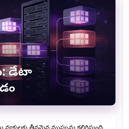
్యక్తులకు తీవ్రమైన ముప్పును కలిగిస్తుంది.