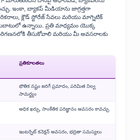
రచుగా మారుతుందనే దానిపై ఆధారపడి, బ్యాకప్‌లను
్చు. ఇంకా, బ్యాకప్ మీడియాను జాగ్రత్తగా
ికరాలు, క్లౌడ్ స్టోరేజ్ సేవలు మరియు మాగ్నెటిక్
ందుబాటులో ఉన్నాయి. ప్రతి మాధ్యమం యొక్క
ిగణనలోకి తీసుకోవాలి మరియు మీ అవసరాలకు
ప్రతికూలతలు
భౌతిక నష్టం జరిగే ప్రమాదం, పరిమిత నిల్వ
సామర్థ్యం
అధిక ఖర్చు, సాంకేతిక పరిజ్ఞానం అవసరం కావచ్చు
ఇంటర్నెట్ కనెక్షన్ అవసరం, భద్రతా సమస్యలు