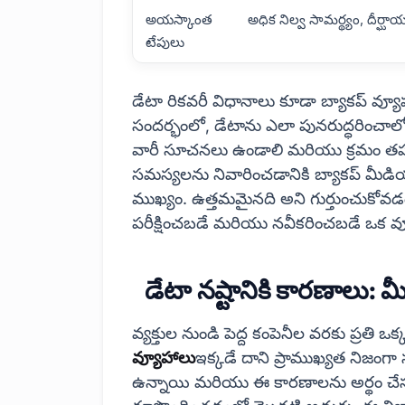
అయస్కాంత
అధిక నిల్వ సామర్థ్యం, దీర్ఘా
టేపులు
బ్యాకప్ వ్యూహాలకు పరిచయం: అవి ఎందుకు ముఖ్
డేటా రికవరీ విధానాలు కూడా బ్యాకప్ వ్
సందర్భంలో, డేటాను ఎలా పునరుద్ధరించాలో
వారీ సూచనలు ఉండాలి మరియు క్రమం తప్పకు
సమస్యలను నివారించడానికి బ్యాకప్ మీడి
ముఖ్యం. ఉత్తమమైనది అని గుర్తుంచుకోవ
పరీక్షించబడే మరియు నవీకరించబడే ఒక వ
డేటా నష్టానికి కారణాలు: 
వ్యక్తుల నుండి పెద్ద కంపెనీల వరకు ప్రతి ఒక
వ్యూహాలు
ఇక్కడే దాని ప్రాముఖ్యత నిజంగా స్
ఉన్నాయి మరియు ఈ కారణాలను అర్థం చేసు