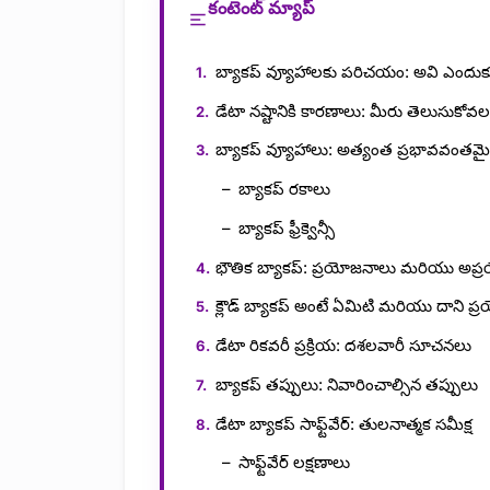
కంటెంట్ మ్యాప్
బ్యాకప్ వ్యూహాలకు పరిచయం: అవి ఎందుక
డేటా నష్టానికి కారణాలు: మీరు తెలుసుకోవల
బ్యాకప్ వ్యూహాలు: అత్యంత ప్రభావవంతమై
బ్యాకప్ రకాలు
బ్యాకప్ ఫ్రీక్వెన్సీ
భౌతిక బ్యాకప్: ప్రయోజనాలు మరియు అప
క్లౌడ్ బ్యాకప్ అంటే ఏమిటి మరియు దాని 
డేటా రికవరీ ప్రక్రియ: దశలవారీ సూచనలు
బ్యాకప్ తప్పులు: నివారించాల్సిన తప్పులు
డేటా బ్యాకప్ సాఫ్ట్‌వేర్: తులనాత్మక సమీక్ష
సాఫ్ట్‌వేర్ లక్షణాలు