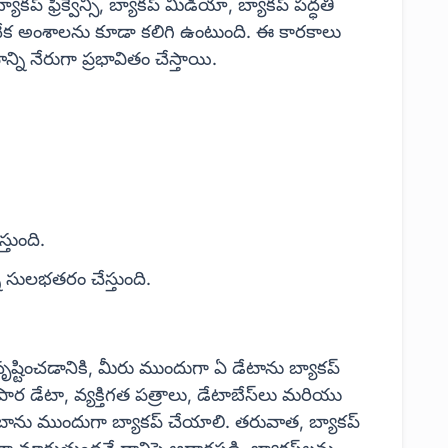
ప్ ఫ్రీక్వెన్సీ, బ్యాకప్ మీడియా, బ్యాకప్ పద్ధతి
ేక అంశాలను కూడా కలిగి ఉంటుంది. ఈ కారకాలు
న్ని నేరుగా ప్రభావితం చేస్తాయి.
్తుంది.
సులభతరం చేస్తుంది.
సృష్టించడానికి, మీరు ముందుగా ఏ డేటాను బ్యాకప్
ార డేటా, వ్యక్తిగత పత్రాలు, డేటాబేస్‌లు మరియు
డేటాను ముందుగా బ్యాకప్ చేయాలి. తరువాత, బ్యాకప్