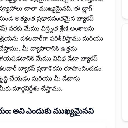
వ్యూహాలు చాలా ముఖ్యమైనవి. ఈ బ్లాగ్
ాల నుండి అత్యంత ప్రభావవంతమైన బ్యాకప్
కప్) వరకు మేము విస్తృత శ్రేణి అంశాలను
ప్రక్రియను దశలవారీగా పరిశీలిస్తాము మరియు
ేస్తాము. మీ వ్యాపారానికి ఉత్తమ
సహాయపడటానికి మేము వివిధ డేటా బ్యాకప్
 దశలవారీ బ్యాకప్ ప్రణాళికను రూపొందించడం
ివృద్ధి చేయడం మరియు మీ డేటాను
ు మార్గనిర్దేశం చేస్తాము.
చయం: అవి ఎందుకు ముఖ్యమైనవి