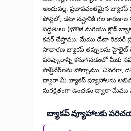
అందువల్ల, ప్రభావవంతమైన బ్యాకప్ 
పోస్ట్‌లో, డేటా నష్టానికి గల కారణ
పద్ధతులు (భౌతిక మరియు క్లౌడ్ బ్యా
కవర్ చేస్తాము. మేము డేటా రికవరీ 
సాధారణ బ్యాకప్ తప్పులను హైలైట్ చ
పరిష్కారాన్ని కనుగొనడంలో మీకు 
సాఫ్ట్‌వేర్‌లను పోల్చాము. చివరగా,
ద్వారా మీ బ్యాకప్ వ్యూహాలను అభ
సురక్షితంగా ఉంచడం ద్వారా మేము మీక
బ్యాకప్ వ్యూహాలకు పరి