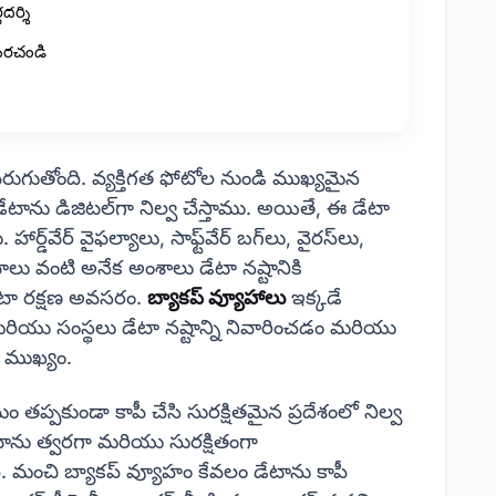
దర్శి
ుపరచండి
ెరుగుతోంది. వ్యక్తిగత ఫోటోల నుండి ముఖ్యమైన
టాను డిజిటల్‌గా నిల్వ చేస్తాము. అయితే, ఈ డేటా
్‌వేర్ వైఫల్యాలు, సాఫ్ట్‌వేర్ బగ్‌లు, వైరస్‌లు,
ాలు వంటి అనేక అంశాలు డేటా నష్టానికి
ేటా రక్షణ అవసరం.
బ్యాకప్ వ్యూహాలు
ఇక్కడే
 మరియు సంస్థలు డేటా నష్టాన్ని నివారించడం మరియు
ా ముఖ్యం.
మం తప్పకుండా కాపీ చేసి సురక్షితమైన ప్రదేశంలో నిల్వ
ాను త్వరగా మరియు సురక్షితంగా
ుంది. మంచి బ్యాకప్ వ్యూహం కేవలం డేటాను కాపీ