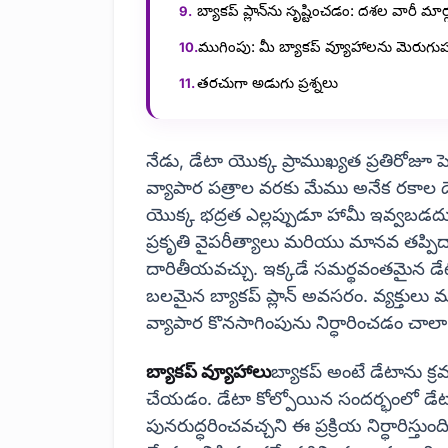
బ్యాకప్ ప్లాన్‌ను సృష్టించడం: దశల వారీ మార్గ
ముగింపు: మీ బ్యాకప్ వ్యూహాలను మెరుగ
తరచుగా అడుగు ప్రశ్నలు
నేడు, డేటా యొక్క ప్రాముఖ్యత ప్రతిరోజూ ప
వ్యాపార పత్రాల వరకు మేము అనేక రకాల డే
యొక్క భద్రత ఎల్లప్పుడూ హామీ ఇవ్వబడదు. హార్డ
ప్రకృతి వైపరీత్యాలు మరియు మానవ తప్పిద
దారితీయవచ్చు. ఇక్కడే సమర్థవంతమైన డ
బలమైన బ్యాకప్ ప్లాన్ అవసరం. వ్యక్తులు
వ్యాపార కొనసాగింపును నిర్ధారించడం చాల
బ్యాకప్ వ్యూహాలు
బ్యాకప్ అంటే డేటాను క్ర
చేయడం. డేటా కోల్పోయిన సందర్భంలో డేట
పునరుద్ధరించవచ్చని ఈ ప్రక్రియ నిర్ధారిస్త