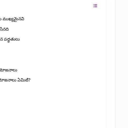
ు ముఖ్యమైనవి
సినది
న పద్ధతులు
్రయోజనాలు
ప్రయోజనాలు ఏమిటి?