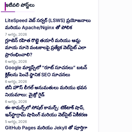
ఇటీవలి పోస్ట్‌లు
LiteSpeed వెబ్ సర్వర్ (LSWS) ప్రయోజనాలు
మరియు Apache/Nginx తో పోలిక
7 ఆగస్టు, 2026
గ్లూటెన్ రహిత రొట్టె తయారీ మరియు ఆమ్ల
మాయ నూనె వంటకాలపై ప్రత్యేక వెబ్‌సైట్ ఎలా
ప్రారంభించాలి?
6 ఆగస్టు, 2026
Google మ్యాప్స్‌లో “రూట్ సూచనలు” బటన్
క్లిక్‌లను పెంచే స్థానిక SEO సూచనలు
6 ఆగస్టు, 2026
టినీ హౌస్ లీగల్ అనుమతులు మరియు భవన
నియమాలు: మైక్రో గైడ్
6 ఆగస్టు, 2026
ఈ-కామర్స్‌లో సోషల్ కామర్స్: టిక్‌టాక్ షాప్,
ఇన్‌స్టాగ్రామ్ షాపింగ్ మరియు వెబ్‌సైట్ ఏకీకరణ
5 ఆగస్టు, 2026
GitHub Pages మరియు Jekyll తో పూర్తిగా