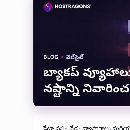
డేటా నష్టం నేడు వ్యాపారాలు మరియు వ