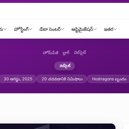
రు
హోస్టింగ్
డేటా సెంటర్
ఆప్టిమైజేషన్
ఇతర
వెబ్‌సైట్
హోమ్‌పేజీ
బ్లాగ్
వెబ్‌సైట్
్యూహాలు: డేటా నష్టాన్ని నివార
30 ఆగస్టు, 2025
20 చదవడానికి నిమిషాలు
Hostragons బృందం