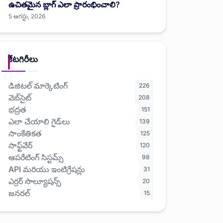
ఉచితమైన బ్లాగ్ ఎలా ప్రారంభించాలి?
5 ఆగస్టు, 2026
కేటగిరీలు
డిజిటల్ మార్కెటింగ్
226
వెబ్‌సైట్
208
భద్రత
151
ఎలా చేయాలి గైడ్‌లు
139
సాంకేతికత
125
సాఫ్ట్‌వేర్
120
ఆపరేటింగ్ సిస్టమ్స్
98
API మరియు ఇంటిగ్రేషన్లు
31
ఎర్రర్ సొల్యూషన్స్
20
జనరల్
15