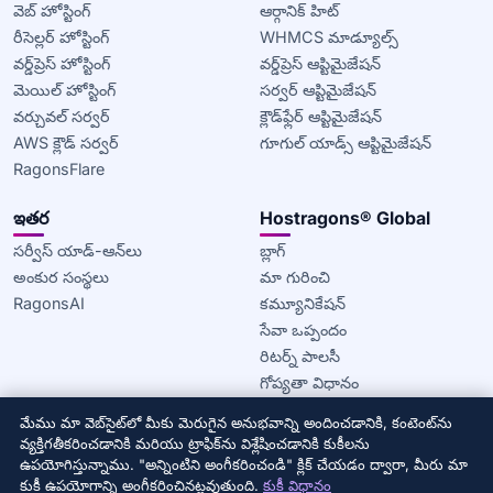
వెబ్ హోస్టింగ్
ఆర్గానిక్ హిట్
రీసెల్లర్ హోస్టింగ్
WHMCS మాడ్యూల్స్
వర్డ్‌ప్రెస్ హోస్టింగ్
వర్డ్‌ప్రెస్ ఆప్టిమైజేషన్
మెయిల్ హోస్టింగ్
సర్వర్ ఆప్టిమైజేషన్
వర్చువల్ సర్వర్
క్లౌడ్‌ఫ్లేర్ ఆప్టిమైజేషన్
AWS క్లౌడ్ సర్వర్
గూగుల్ యాడ్స్ ఆప్టిమైజేషన్
RagonsFlare
ఇతర
Hostragons® Global
సర్వీస్ యాడ్-ఆన్‌లు
బ్లాగ్
అంకుర సంస్థలు
మా గురించి
RagonsAI
కమ్యూనికేషన్
సేవా ఒప్పందం
రిటర్న్ పాలసీ
గోప్యతా విధానం
కుకీ విధానం
మేము మా వెబ్‌సైట్‌లో మీకు మెరుగైన అనుభవాన్ని అందించడానికి, కంటెంట్‌ను
వ్యక్తిగతీకరించడానికి మరియు ట్రాఫిక్‌ను విశ్లేషించడానికి కుకీలను
© 2020–2026 Hostragons® Global —
Draconis Infrastructure,
ఉపయోగిస్తున్నాము. "అన్నింటిని అంగీకరించండి" క్లిక్ చేయడం ద్వారా, మీరు మా
LLC యొక్క బ్రాండ్.
అన్ని హక్కులు ప్రత్యేకించబడ్డాయి.
కుకీ ఉపయోగాన్ని అంగీకరించినట్లవుతుంది.
కుకీ విధానం