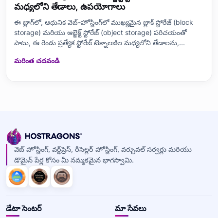
మధ్యలోని తేడాలు, ఉపయోగాలు
ఈ బ్లాగ్‌లో, ఆధునిక వెబ్-హోస్టింగ్‌లో ముఖ్యమైన బ్లాక్‌ స్టోరేజ్ (block
storage) మరియు ఆబ్జెక్ట్‌ స్టోరేజ్ (object storage) పరిచయంతో
పాటు, ఈ రెండు ప్రత్యేక స్టోరేజ్ టెక్నాలజీల మధ్యలోని తేడాలను,
ప్రయోజనాలు, అవరోధాలు, మరియు వాడే సందర్భాలను తెలుగులో
మరింత చదవండి
విశ్లేషించాము. ప్రత్యామ్నాయాలు, మీ వాడుక కొరకు మరింత సరైన స్టోరేజ్
రకం ఏదో
వెబ్ హోస్టింగ్, వర్డ్‌ప్రెస్, రీసెల్లర్ హోస్టింగ్, వర్చువల్ సర్వర్లు మరియు
డొమైన్ పేర్ల కోసం మీ నమ్మకమైన భాగస్వామి.
డేటా సెంటర్
మా సేవలు