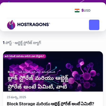
ట్యాగ్
ఆబ్జెక్ట్ స్టోరేజ్
$
USD
ఆబ్జెక్ట్ స్టోరేజ్
హోమ్‌పేజీ
బ్లాగ్
1
పోస్ట్ · ఆబ్జెక్ట్ స్టోరేజ్ ట్యాగ్
ఆబ్జెక్ట్ స్టోరేజ్ etiketi yazıları
అది ఏమిటి మరియు దానిని ఎలా చేస్తారు?
23 మార్చి, 2025
Block Storage మరియు ఆబ్జెక్ట్ స్టోరేజ్ అంటే ఏమిటి?