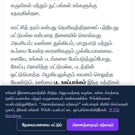
கருவிகள் மற்றும் நுட்பங்கள் உங்களுக்கு
உதவுகின்றன.
காட்சித் தரம் என்பது தெளிவுத்திறனைப் பற்றியது
மட்டுமல்ல என்பதை நினைவில் கொள்வது
அவசியம்; வண்ண துல்லியம், மாறுபாடு மற்றும்
கூர்மை போன்ற காரணிகளும் முக்கியமானவை.
எனவே, உங்கள் படங்களை மேம்படுத்தும்போது,
கோப்பு அளவிற்கு மட்டுமல்ல, படத்தின்
ஒட்டுமொத்த அழகியலுக்கும் கவனம் செலுத்த
வேண்டும். உண்மை
பட உகப்பாக்கம்
இந்த உத்திகள்
மூலம், நீங்கள் பயனர்களின் காட்சி எதிர்பார்ப்புகளை
எங்கள் இணையதளத்தில் சிறந்த அனுபவத்தை வழங்க, உள்ளடக்கத்தை
பூர்த்தி செய்யலாம் மற்றும் உங்கள் வலைத்தளத்தின்
தனிப்பயனாக்க மற்றும் வருகையைக் கண்காணிக்க 쿠க்கிக்களை
பயன்படுத்துகிறோம். "அனைத்தையும் ஏற்கவும்" என்பதைக் கிளிக் செய்வதன்
வேகத்தை அதிகரிக்கலாம்.
மூலம், நீங்கள் எங்கள் 쿠க்கி பயன்பாட்டை ஒப்புக்கொள்கிறீர்கள்.
쿠키க்
கொள்கை
→
×
View this page in English?
தேவையானவை மட்டும்
அனைத்தையும் ஏற்கவும்
பட உகப்பாக்கத்திற்கான கருவிகள்