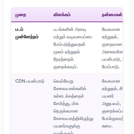
முறை
விளக்கம்
நன்மைகள்
படம்
படங்களின் அளவு
வேகமான
முன்னேற்றம்
மற்றும் வடிவமைப்பை
ஏற்றுதல்,
மேம்படுத்துவதன்
குறைவான
மூலம் ஏற்றுதல்
அலைவரிசை
நேரத்தைக்
பயன்பாடு, SEO
குறைக்கவும்.
மேம்பாடு.
CDN பயன்பாடு
வெவ்வேறு
வேகமான
சேவையகங்களில்
ஏற்றுதல், சிறந்த
உள்ளடக்கத்தைச்
பயனர்
சேமித்து, மிக
அனுபவம்,
நெருக்கமான
குறைக்கப்பட்ட
சேவையகத்திலிருந்து
போக்குவரத்து
பயனர்களுக்கு
சுமை.
வழங்குதல்.