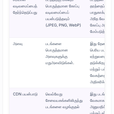
வடிவமைப்பைத்
பொருத்தமான கோப்பு
தரத்தைப்
தேர்ந்தெடுப்பது
வடிவமைப்பைப்
பாதுகாக்கும்
பயன்படுத்தவும்
அதே வேளையி
(JPEG, PNG, WebP)
கோப்பு அளவ
மேம்படுத்துகிற
அளவு
படங்களை
இது தேவையற்
பொருத்தமான
பெரிய படங்க
அளவுகளுக்கு
ஏற்றுவதைத்
மறுஅளவிடுங்கள்.
தடுக்கிறது
மற்றும் பக்க
வேகத்தை
அதிகரிக்கிறது
CDN பயன்பாடு
வெவ்வேறு
இது படங்களை
சேவையகங்களிலிருந்து
வேகமாக ஏற்ற
படங்களை வழங்குதல்
அனுமதிக்கிறத
மற்றும் சர்வர்