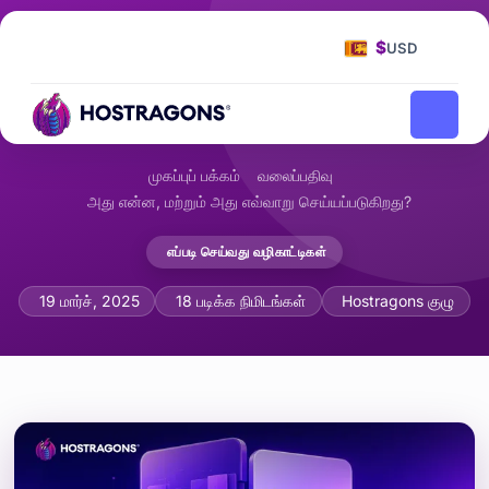
$
USD
முகப்புப் பக்கம்
வலைப்பதிவு
அது என்ன, மற்றும் அது எவ்வாறு செய்யப்படுகிறது?
எப்படி செய்வது வழிகாட்டிகள்
பட உகப்பாக்கம் என்றால் என்ன, வலைத்தள வ
19 மார்ச், 2025
18 படிக்க நிமிடங்கள்
Hostragons குழு