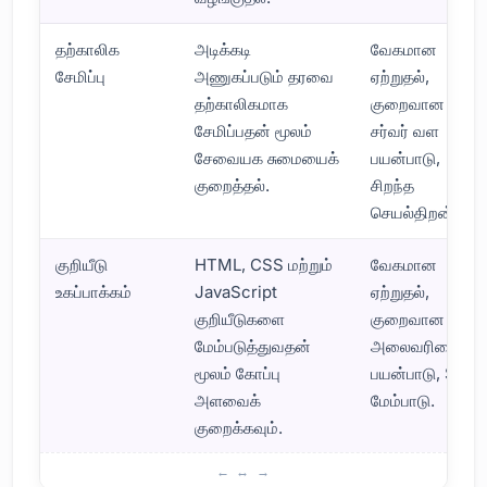
தற்காலிக
அடிக்கடி
வேகமான
சேமிப்பு
அணுகப்படும் தரவை
ஏற்றுதல்,
தற்காலிகமாக
குறைவான
சேமிப்பதன் மூலம்
சர்வர் வள
சேவையக சுமையைக்
பயன்பாடு,
குறைத்தல்.
சிறந்த
செயல்திறன்.
குறியீடு
HTML, CSS மற்றும்
வேகமான
உகப்பாக்கம்
JavaScript
ஏற்றுதல்,
குறியீடுகளை
குறைவான
மேம்படுத்துவதன்
அலைவரிசை
மூலம் கோப்பு
பயன்பாடு, SEO
அளவைக்
மேம்பாடு.
குறைக்கவும்.
வலைத்தள வேகத்தை அதிகரிப்பதற்கான வழிகள்