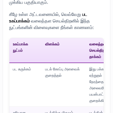
முக்கிய பகுதியாகும்.
கீழே உள்ள அட்டவணையில், வெவ்வேறு
பட
உகப்பாக்கம்
வலைத்தள செயல்திறனில் இந்த
நுட்பங்களின் விளைவுகளை நீங்கள் காணலாம்:
உகப்பாக்க
விளக்கம்
வலைத்தள
நுட்பம்
செயல்திறனில்
தாக்கம்
பட சுருக்கம்
படக் கோப்பு அளவைக்
இது பக்க
குறைத்தல்
ஏற்றுதல்
நேரத்தையும்
அலைவரிசை
பயன்பாட்டையும
குறைக்கிறது.
சரியான
படத்திற்கு மிகவும்
படத்தின்