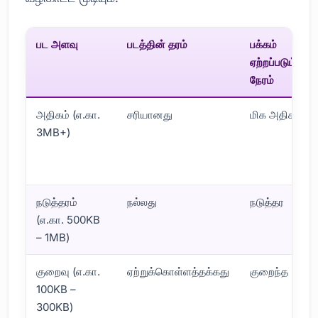
பட அளவு
படத்தின் தரம்
பக்கம்
ஏற்றப்படும்
நேரம்
அதிகம் (எ.கா.
சரியானது
மிக அதிகம்
3MB+)
நடுத்தரம்
நல்லது
நடுத்தர
(எ.கா. 500KB
– 1MB)
குறைவு (எ.கா.
ஏற்றுக்கொள்ளத்தக்கது
குறைந்த
100KB –
300KB)