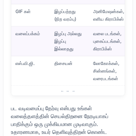
GIF கள்
இழப்பற்றது
அனிமேஷன்கள்,
(நிற வரம்பு)
எளிய கிராபிக்ஸ்
வலைப்பக்கம்
இழப்பு அல்லது
வலை படங்கள்,
இழப்பு
புகைப்படங்கள்,
இல்லாதது
கிராபிக்ஸ்
எஸ்.வி.ஜி.
திசையன்
லோகோக்கள்,
சின்னங்கள்,
வரைபடங்கள்
பட வடிவங்களின் ஒப்பீடு
பட வடிவமைப்பு தேர்வு என்பது உங்கள்
வலைத்தளத்தின் செயல்திறனை நேரடியாகப்
பாதிக்கும் ஒரு முக்கியமான முடிவாகும்.
உதாரணமாக, உயர் தெளிவுத்திறன் கொண்ட