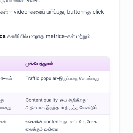
 வரும் எண்ணிக்கை.
கள் – video–களைப் பார்ப்பது, button–கு click
cs
கணிப்பில் மாறாத metrics–கள் மற்றும்
முக்கியத்துவம்
on–கள்
Traffic popular–இருப்பதை சொன்னது
்து
Content quality–யை அறிகிறது;
 போனது
அதிகமாக இருந்தால் திருத்த வேண்டும்
்கள்
உங்களின் content– நடமாட்டமே, போக
வைக்கும் வலிமை