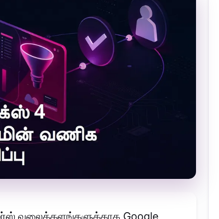
மர்ஸ் வலைத்தளங்களுக்காக Google