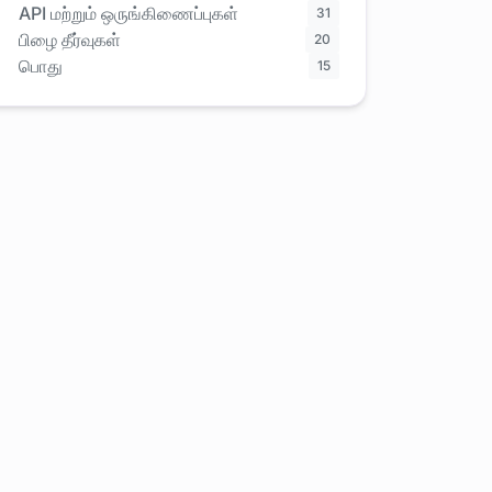
API மற்றும் ஒருங்கிணைப்புகள்
31
பிழை தீர்வுகள்
20
பொது
15