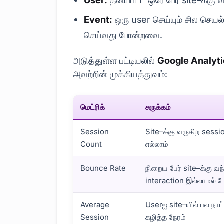
User:
தனிப்பட்ட ஒரே பேர் site–க்கு
Event:
ஒரு user செய்யும் சில செயல்
செய்வது போன்றவை.
அடுத்துள்ள பட்டியலில்
Google Analyti
அவற்றின் முக்கியத்துவம்:
மெட்ரிக்
சுருக்கம்
Session
Site–க்கு வருகிற sessi
Count
எல்லாம்
Bounce Rate
நிறைய பேர் site–க்கு வந
interaction இல்லாமல்
Average
Userஐ site–யில் பல நாட
Session
கழித்த நேரம்