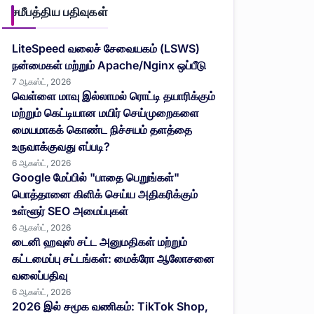
சமீபத்திய பதிவுகள்
LiteSpeed வலைச் சேவையகம் (LSWS)
நன்மைகள் மற்றும் Apache/Nginx ஒப்பீடு
7 ஆகஸ்ட், 2026
வெள்ளை மாவு இல்லாமல் ரொட்டி தயாரிக்கும்
மற்றும் கெட்டியான மயிர் செய்முறைகளை
மையமாகக் கொண்ட நிச்சயம் தளத்தை
உருவாக்குவது எப்படி?
6 ஆகஸ்ட், 2026
Google மேப்பில் "பாதை பெறுங்கள்"
பொத்தானை கிளிக் செய்ய அதிகரிக்கும்
உள்ளூர் SEO அமைப்புகள்
6 ஆகஸ்ட், 2026
டைனி ஹவுஸ் சட்ட அனுமதிகள் மற்றும்
கட்டமைப்பு சட்டங்கள்: மைக்ரோ ஆலோசனை
வலைப்பதிவு
6 ஆகஸ்ட், 2026
2026 இல் சமூக வணிகம்: TikTok Shop,