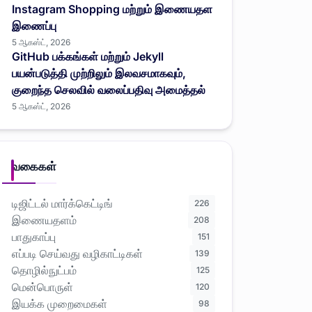
Instagram Shopping மற்றும் இணையதள
இணைப்பு
5 ஆகஸ்ட், 2026
GitHub பக்கங்கள் மற்றும் Jekyll
பயன்படுத்தி முற்றிலும் இலவசமாகவும்,
குறைந்த செலவில் வலைப்பதிவு அமைத்தல்
5 ஆகஸ்ட், 2026
வகைகள்
டிஜிட்டல் மார்க்கெட்டிங்
226
இணையதளம்
208
பாதுகாப்பு
151
எப்படி செய்வது வழிகாட்டிகள்
139
தொழில்நுட்பம்
125
மென்பொருள்
120
இயக்க முறைமைகள்
98