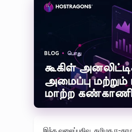
இந்த வலைப்பதிவு, தமிழக ஈ-கா