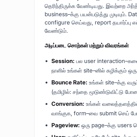
தெரிந்திருக்க வேண்டியது. இவற்றை அர்த
business–க்கு பயன்படுத்து முடியும். Da
configure செய்வது, report தயார்ப்பு எல
வேண்டும்.
அடிப்படை சொற்கள் மற்றும் விவரங்கள்
Session:
பல user interaction–களை
நாளில் உங்கள் site–னில் கழிக்கும் ஒரு
Bounce Rate:
உங்கள் site–க்கு வரு
(தமிழில்: சந்தை மூடுண்டுவிட்டு போன
Conversion:
உங்கள் வலைத்தளத்தில்
வாங்குக, form–வை submit செய் 
Pageview:
ஒரு page–க்கு users 