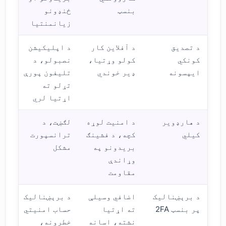
بنسټ
ځنډونو
زیانمنتیا
د تصدیق
د آفلاین کار
د اپلیکیشن
کونکي
کولو وړتیا،
نصبولو، د
ایپسونه
ډیر خوندي
تلیفون پورې
تړلو ته
اړتیا لري
د هارډویر
د امنیت لوړه
لګښت، د
کیلي
کچه، د فشینګ
ترانسپورت
بریدونو په
مشکل
وړاندې
مقاومت
د برېښنالیک
اضافي وسیلې
د برېښنالیک
پر بنسټ 2FA
ته اړتیا
حساب امنیتي
نشته، اسانه
خطرونه،