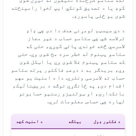
کوډ یا د تصدیق کونکي ایپ لخوا رامینځته
شوی یو ځلی پاسورډ.
د دې سیسټم لومړنی هدف دا دی چې ډاډ
ترلاسه شي چې ستاسو حساب د غیر مجاز
لاسرسي څخه خوندي پاتې کیږي، حتی که
ستاسو پټنوم له خطر سره مخ شوی وي. حتی
که ستاسو پټنوم غلا شوی وي یا اټکل شوی
وي، بریدګر به د دوهم فاکتور پرته ستاسو
حساب ته لاسرسی ونلري. دا د امنیت یو مهم
اقدام دی، په ځانګړي توګه د بریښنالیک،
بانکدارۍ، او ټولنیزو رسنیو حسابونو
لپاره چې حساس معلومات لري.
د فکتور ډول
بېلګه
د امنیت کچه