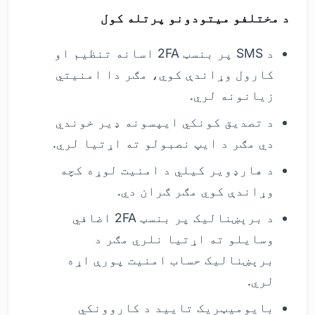
د مختلفو میتودونو پرتله کول
د SMS پر بنسټ 2FA اسانه تنظیم او
کارول وړاندې کوي، مګر دا امنیتي
زیانونه لري.
د تصدیق کونکي ایپسونه ډیر خوندي
دي مګر د ایپ نصبولو ته اړتیا لري.
د هارډویر کیلي د امنیت لوړه کچه
وړاندې کوي مګر ګران دي.
د برېښنالیک پر بنسټ 2FA اضافي
وسایلو ته اړتیا نلري مګر د
برېښنالیک حساب امنیت پورې اړه
لري.
بایومیټریک تایید د کاروونکي