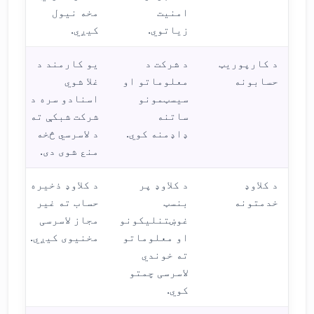
امنیت
مخه نیول
زیاتوي.
کیږي.
د کارپوریټ
د شرکت د
یو کارمند د
حسابونه
معلوماتو او
غلا شوي
سیسټمونو
اسنادو سره د
ساتنه
شرکت شبکې ته
ډاډمنه کوي.
د لاسرسي څخه
منع شوی دی.
د کلاوډ
د کلاوډ پر
د کلاوډ ذخیره
خدمتونه
بنسټ
حساب ته غیر
غوښتنلیکونو
مجاز لاسرسی
او معلوماتو
مخنیوی کیږي.
ته خوندي
لاسرسی چمتو
کوي.