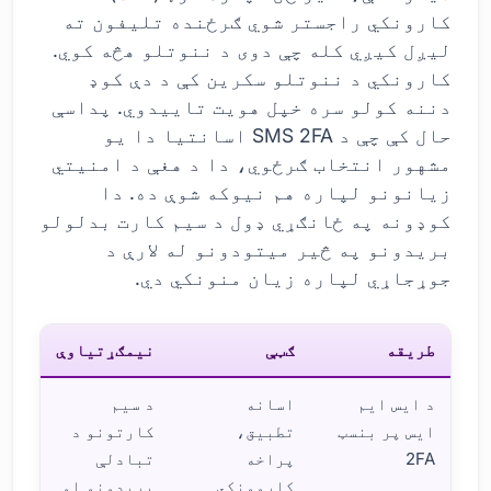
کارونکي راجستر شوي ګرځنده تلیفون ته
لیږل کیږي کله چې دوی د ننوتلو هڅه کوي.
کارونکي د ننوتلو سکرین کې د دې کوډ
دننه کولو سره خپل هویت تاییدوي. پداسې
حال کې چې د SMS 2FA اسانتیا دا یو
مشهور انتخاب ګرځوي، دا د هغې د امنیتي
زیانونو لپاره هم نیوکه شوې ده. دا
کوډونه په ځانګړي ډول د سیم کارت بدلولو
بریدونو په څیر میتودونو له لارې د
جوړجاړي لپاره زیان منونکي دي.
طریقه
ګټې
نیمګړتیاوې
د ایس ایم
اسانه
د سیم
ایس پر بنسټ
تطبیق،
کارتونو د
2FA
پراخه
تبادلې
کاروونکي
بریدونو او