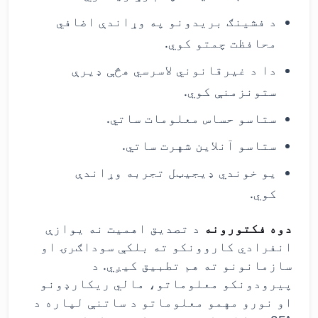
د فشینګ بریدونو په وړاندې اضافي
محافظت چمتو کوي.
دا د غیرقانوني لاسرسي هڅې ډیرې
ستونزمنې کوي.
ستاسو حساس معلومات ساتي.
ستاسو آنلاین شهرت ساتي.
یو خوندي ډیجیټل تجربه وړاندې
کوي.
دوه فکتورونه
د تصدیق اهمیت نه یوازې
انفرادي کاروونکو ته بلکې سوداګرۍ او
سازمانونو ته هم تطبیق کیږي. د
پیرودونکو معلوماتو، مالي ریکارډونو
او نورو مهمو معلوماتو د ساتنې لپاره د