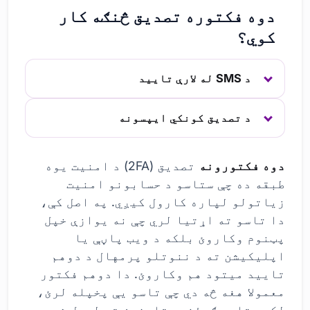
دوه فکتوره تصدیق څنګه کار
کوي؟
د SMS له لارې تایید
د تصدیق کونکي ایپسونه
دوه فکتورونه
تصدیق (2FA) د امنیت یوه
طبقه ده چې ستاسو د حسابونو امنیت
زیاتولو لپاره کارول کیږي. په اصل کې،
دا تاسو ته اړتیا لري چې نه یوازې خپل
پټنوم وکاروئ بلکه د ویب پاڼې یا
اپلیکیشن ته د ننوتلو پرمهال د دوهم
تایید میتود هم وکاروئ. دا دوهم فکتور
معمولا هغه څه دي چې تاسو یې پخپله لرئ،
لکه ستاسو ګرځنده تلیفون ته لیږل شوی