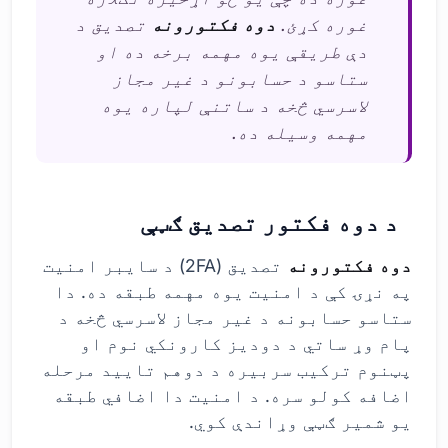
غوره کړئ.
دوه فکتورونه
تصدیق د
دې طریقې یوه مهمه برخه ده او
ستاسو د حسابونو د غیر مجاز
لاسرسي څخه د ساتنې لپاره یوه
مهمه وسیله ده.
د دوه فکتور تصدیق ګټې
دوه فکتورونه
تصدیق (2FA) د سایبر امنیت
په نړۍ کې د امنیت یوه مهمه طبقه ده. دا
ستاسو حسابونه د غیر مجاز لاسرسي څخه د
پام وړ ساتي د دودیز کارونکي نوم او
پټنوم ترکیب سربیره د دوهم تایید مرحله
اضافه کولو سره. د امنیت دا اضافي طبقه
یو شمیر ګټې وړاندې کوي.