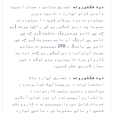
دوه فکتورونه
تصدیق ستاسو د حساب امنیت
ډاډمن کولو لپاره د تایید ډیری
میتودونه سره یوځای کوي. دا میتودونه
عموما په دریو کټګوریو کې راځي: پوهه (یو
څه چې تاسو پوهیږئ)، ملکیت (یو څه چې
تاسو یې لرئ)، او بایومیټریک (یو څه چې
تاسو یې یاست). د 2FA سیسټمونه ستاسو
هویت لږترلږه د دې کټګوریو څخه دوه په
کارولو سره تاییدوي، پدې توګه د غیر
مجاز لاسرسي خطر کموي.
دوه فکتورونه
د تصدیق لپاره عام
استعمالونه د بریښنالیک حسابونه، د
ټولنیزو رسنیو پلیټ فارمونه، د
بانکدارۍ ایپسونه، او نور حساس آنلاین
خدمات شامل دي. دا سیسټمونه د کاروونکو
شخصي او مالي معلوماتو د ساتنې لپاره