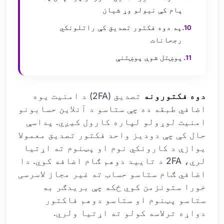
پام کې نیولو وړ شیان
په دوه فکتور تصدیق کې راتلونکي
رجحانات
پوښتل شوې پوښتنې
دوه فکتورونه
تصدیق (2FA) د امنیت یوه
اضافي طبقه ده چې ستاسو د آنلاین حسابونو
امنیت لوړولو لپاره کارول کیږي. پداسې
حال کې چې دودیز واحد فکتور تصدیق معمولا
یوازې د کارونکي نوم او پټنوم ته اړتیا
لري، 2FA د تایید دوهم ګام اضافه کوي. دا
اضافي ګام ستاسو حساب ته غیر مجاز لاسرسی
خورا ستونزمن کوي ځکه چې بریدګر به
ستاسو پټنوم او ستاسو دوهم فاکتور
دواړه ترلاسه کولو ته اړتیا ولري.