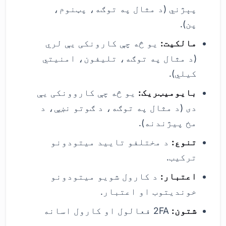
پېژني (د مثال په توګه، پټنوم،
پن).
مالکیت:
یو څه چې کارونکی یې لري
(د مثال په توګه، تلیفون، امنیتي
کیلي).
بایومیټریک:
یو څه چې کاروونکی یې
دی (د مثال په توګه، د ګوتو نښې، د
مخ پیژندنه).
تنوع:
د مختلفو تایید میتودونو
ترکیب.
اعتبار:
د کارول شویو میتودونو
خوندیتوب او اعتبار.
شتون:
2FA فعالول او کارول اسانه
دي.