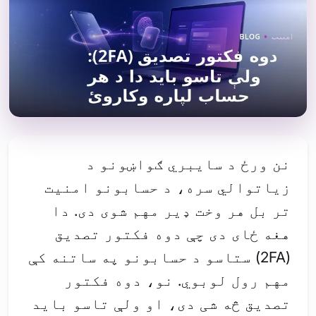
نن ورځ د سایبري ګواښونو د
زیاتوالي سره، د حسابونو امنیت
تر بل هر وخت ډیر مهم شوی دی. دا
هغه ځای دی چې دوه فکتور تصدیق
(2FA) ستاسو د حسابونو په ساتنه کې
مهم رول لوبوي. نو، دوه فکتور
تصدیق څه شی دی، او ولې تاسو باید