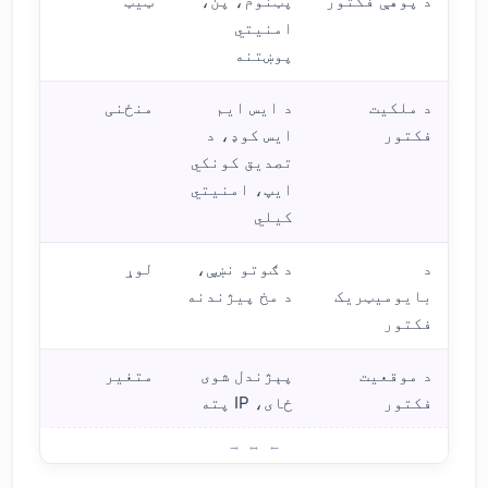
د پوهې فکتور
پټنوم، پن،
ټیټ
امنیتي
پوښتنه
د ملکیت
د ایس ایم
منځنی
فکتور
ایس کوډ، د
تصدیق کونکي
ایپ، امنیتي
کیلي
د
د ګوتو نښې،
لوړ
بایومیټریک
د مخ پیژندنه
فکتور
د موقعیت
پېژندل شوی
متغیر
فکتور
ځای، IP پته
دوه 