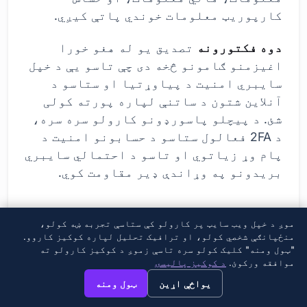
کارپوریټ معلومات خوندي پاتې کیږي.
دوه فکتورونه
تصدیق یو له هغو خورا
اغیزمنو ګامونو څخه دی چې تاسو یې د خپل
سایبري امنیت د پیاوړتیا او ستاسو د
آنلاین شتون د ساتنې لپاره پورته کولی
شئ. د پیچلو پاسورډونو کارولو سره سره،
د 2FA فعالول ستاسو د حسابونو امنیت د
پام وړ زیاتوي او تاسو د احتمالي سایبري
بریدونو په وړاندې ډیر مقاومت کوي.
د دوه فکتور تصدیق زیانونه
موږ د خپل ویب سایټ پر کارولو کې ستاسې تجربه ښه کولو،
منځپانګې شخصي کولو، او ترافیک تحلیل لپاره کوکیز کاروو.
"ټول ومنه" کلیک کولو سره تاسې زموږ د کوکیز کارولو ته
موافقه ورکوئ.
د کوکیز پالیسۍ
×
→
View this page in English?
یواځې اړین
ټول ومنه