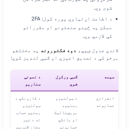
شوی وي.
د اطاعت اړتیاوې پوره کول: 2FA
ممکن په ځینو صنعتونو او مقرراتو
کې لازمي وي.
لاندې جدول ښیي،
دوه فکتورونه
په مختلفو
برخو کې د تصدیق اغیزې او ګټې لنډیز کوي:
سیمه
ګټې ورکړل
د نمونې
شوې
سناریو
انفرادي
د ټولنیزو
د کارونکي د
حسابونه
رسنیو،
ټولنیزو
بریښنالیک
رسنیو حساب
او بانکي
ته د غیر
حسابونو
مجاز لاسرسي