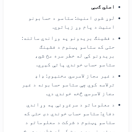
اصلي ګټې
لوړ شوی امنیت: ستاسو د حسابونو
امنیت د پام وړ زیاتوي.
د فشینګ بریدونو په وړاندې ساتنه:
حتی که ستاسو پټنوم د فشینګ
بریدونو کې له خطر سره مخ شي،
ستاسو حساب خوندي پاتې کیږي.
د غیر مجاز لاسرسي مخنیوی: ډاډ
ترلاسه کوي چې ستاسو حسابونه د غیر
مجاز لاسرسي څخه خوندي دي.
د معلوماتو د سرغړونې په وړاندې
دفاع: ستاسو حساب خوندي دی حتی که
ستاسو پټنوم د شرکت د معلوماتو د
سرغړونې په صورت کې له خطر سره مخ