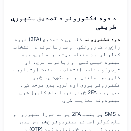
د دوه فکتورونو د تصدیق مشهورې
طریقې
دوه فکتورونه
کله چې د تصدیق (2FA) خبره
راځي، کاروونکي او سازمانونه د انتخاب
کولو لپاره مختلف میتودونه لري. هره
میتود خپلې ګټې او زیانونه لري، او
ترټولو مناسب انتخاب د امنیت اړتیاو، د
کارولو اسانتیا، او لګښت په څیر
فکتورونو پورې اړه لري. پدې برخه کې،
موږ به د 2FA ځینې خورا عام کارول شوي
میتودونه معاینه کړو.
د SMS پر بنسټ 2FA یو له خورا مشهورو او
پلي کولو اسانه میتودونو څخه دی. پدې
میتود کې، د یو ځل لپاره کوډ (OTP) د