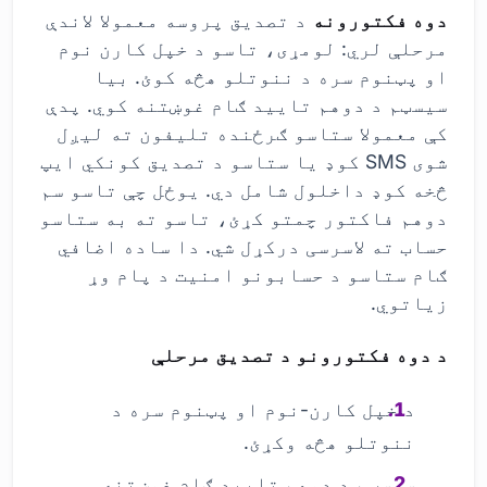
دوه فکتورونه
د تصدیق پروسه معمولا لاندې
مرحلې لري: لومړی، تاسو د خپل کارن نوم
او پټنوم سره د ننوتلو هڅه کوئ. بیا
سیسټم د دوهم تایید ګام غوښتنه کوي. پدې
کې معمولا ستاسو ګرځنده تلیفون ته لیږل
شوی SMS کوډ یا ستاسو د تصدیق کونکي ایپ
څخه کوډ داخلول شامل دي. یوځل چې تاسو سم
دوهم فاکتور چمتو کړئ، تاسو ته به ستاسو
حساب ته لاسرسی درکړل شي. دا ساده اضافي
ګام ستاسو د حسابونو امنیت د پام وړ
زیاتوي.
د دوه فکتورونو د تصدیق مرحلې
د خپل کارن-نوم او پټنوم سره د
ننوتلو هڅه وکړئ.
سیسټم د دوهم تایید ګام غوښتنه