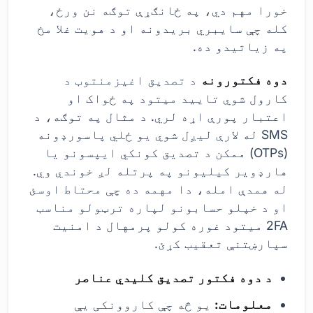
خورا مهم دي، په ځانګړې توګه نن ورځ،
کله چې سایبري بریدونه او د هویت غلا مخ
په زیاتیدو ده.
دوه فکتورونه
د تصدیق اغیزمنتوب د
کارول شوي تایید میتود په ځواک او
اعتبار پورې اړه لري. د مثال په توګه، د
SMS له لارې لیږل شوي یو ځلي پاسورډونه
(OTPs) ممکن د تصدیق کونکي ایپسونو یا
هارډویر کیليونو په پرتله لږ خوندي وي.
له همدې امله، دا مهمه ده چې محتاط اوسئ
او د خپلو حسابونو لپاره ترټولو مناسب
2FA میتود غوره کولو پرمهال د امنیت
سپارښتنې تعقیب کړئ.
د دوه فکتور تصدیق کلیدي عناصر
معلومات:
یو څه چې کاروونکی یې