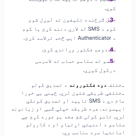
کوي.
خپل ګرځنده تلیفون ته لیږل شوی
کوډ د SMS له لارې دننه کړئ یا کوډ
د Authenticator ایپ څخه ترلاسه کړئ.
سم دوهم فکتور وړاندې کړئ.
تاسو ته ستاسو حساب ته لاسرسی
درکول کیږي.
مختلف
دوه فکتورونه
د تصدیق کولو
مختلفې طریقې شتون لري. ځینې یې خورا
عام دي د SMS تایید او تصدیق کونکي
ایپسونه. هره طریقه خپلې ګټې او زیانونه
لري. تاسو کولی شئ هغه یو غوره کړئ چې
ستاسو د امنیتي اړتیاو او د کارولو
اسانتیا سره مناسب وي.