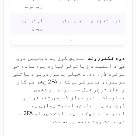
زیانونه
شهرت ته زیان
جدي زیان
لږ تر لږه
زیان
د دو
دوه فکتورونه
تصدیق کول په ډیجیټل نړۍ
کې د امنیت د زیاتولو لپاره یوه ساده خو
مؤثره لاره ده. د خپلو پاسورډونو د ساتنې
سربیره، تاسو کولی شئ د 2FA څخه هم کار
واخلئ ترڅو خپل حسابونه او شخصي
معلومات د غیر مجاز لاسرسي څخه خوندي
کړئ. په یاد ولرئ، امنیت یوازې یو
احتیاط نه دی؛ دا یو عادت دی، او 2FA د
دې عادت یوه مهمه برخه ده.