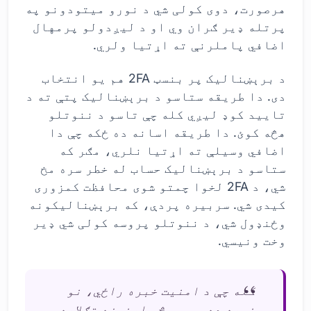
هرصورت، دوی کولی شي د نورو میتودونو په
پرتله ډیر ګران وي او د لیږدولو پرمهال
اضافي پاملرنې ته اړتیا ولري.
د برېښنالیک پر بنسټ 2FA هم یو انتخاب
دی. دا طریقه ستاسو د برېښنالیک پتې ته د
تایید کوډ لیږي کله چې تاسو د ننوتلو
هڅه کوئ. دا طریقه اسانه ده ځکه چې دا
اضافي وسیلې ته اړتیا نلري، مګر که
ستاسو د برېښنالیک حساب له خطر سره مخ
شي، د 2FA لخوا چمتو شوی محافظت کمزوری
کیدی شي. سربیره پردې، که برېښنالیکونه
وځنډول شي، د ننوتلو پروسه کولی شي ډیر
وخت ونیسي.
کله چې د امنیت خبره راځي، نو
غوره ده چې یو څو اړخیزه تګلاره