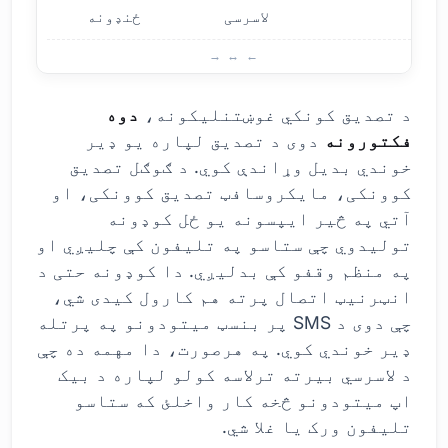
لاسرسی
ځنډونه
د دو
د تصدیق کونکي غوښتنلیکونه،
دوه
فکتورونه
دوی د تصدیق لپاره یو ډیر
خوندي بدیل وړاندې کوي. د ګوګل تصدیق
کوونکی، مایکروسافټ تصدیق کوونکی، او
آتي په څیر ایپسونه یو ځل کوډونه
تولیدوي چې ستاسو په تلیفون کې چلیږي او
په منظم وقفو کې بدلیږي. دا کوډونه حتی د
انټرنیټ اتصال پرته هم کارول کیدی شي،
چې دوی د SMS پر بنسټ میتودونو په پرتله
ډیر خوندي کوي. په هرصورت، دا مهمه ده چې
د لاسرسي بیرته ترلاسه کولو لپاره د بیک
اپ میتودونو څخه کار واخلئ که ستاسو
تلیفون ورک یا غلا شي.