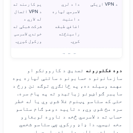
د VPN اړیکې
دا د لرې
یو کارمند ته
لاسرسي لپاره
د VPN اتصال
د امنیت
له لارې د
اضافي طبقه
شرکت شبکې ته
رامینځته
خوندي لاسرسی
کوي.
ورکول کیږي.
د دو
دوه فکتورونه
تصدیق د کاروونکو او
سازمانونو د حسابونو د ساتنې لپاره یوه
مهمه وسیله ده، په ځانګړې توګه نن ورځ د
سایبر ګواښونو زیاتیدو ته په پام سره.
حتی که ستاسو پټنوم غلا شوی وي یا له خطر
سره مخ شوی وي، د تایید دوهم ګام ستاسو
حساب ته د لاسرسي څخه د ناوړه لوبغاړو
مخه نیسي. دا ډاډ ورکوي چې ستاسو شخصي
معلومات، مالي معلومات، او حساس