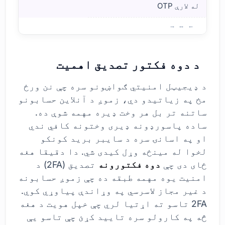
له لارې OTP
د دوه فکتور تصدیق اهمیت
د ډیجیټل امنیتي ګواښونو سره چې نن ورځ
مخ په زیاتیدو دي، زموږ د آنلاین حسابونو
ساتنه تر بل هر وخت ډیره مهمه شوې ده.
ساده پاسورډونه ډیری وختونه کافي ندي
او په اسانۍ سره د سایبر برید کونکو
لخوا له مینځه وړل کیدی شي. دا دقیقا هغه
ځای دی چې
دوه فکتورونه
تصدیق (2FA) د
امنیت یوه مهمه طبقه ده چې زموږ حسابونه
د غیر مجاز لاسرسي په وړاندې پیاوړي کوي.
2FA تاسو ته اړتیا لري چې خپل هویت د هغه
څه په کارولو سره تایید کړئ چې تاسو یې