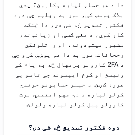
دا د هر حساب لپاره وکاروئ؟ پدې
بلاګ پوسټ کې، موږ به وپلټو چې دوه
فکتور تصدیق څه شی دی، دا څنګه
کار کوي، د هغې ګټې او زیانونه،
مشهور میتودونه، او راتلونکي
رجحانات. موږ به دا هم پوښښ کړو چې
د 2FA کارولو پرمهال څه په پام کې
ونیسئ او کوم ایپسونه چې تاسو یې
غوره ګڼئ. د خپلو حسابونو خوندي
کولو لپاره د دې مهم امنیتي پرت
کارولو پیل کولو لپاره ولولئ.
دوه فکتور تصدیق څه شی دی؟