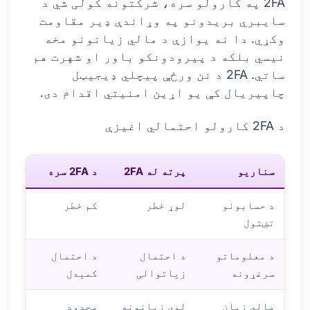
2FA په کارولو سره، شرکتونه کولی شي د
سایبري بریدونو په وړاندې ډیر مقاومت
وکړي. دا نه یوازې د مالي زیانونو مخه
نیسي بلکه د پیرودونکو باور او شهرت هم
ساتي. 2FA د نن ورځې پیچلي ډیجیټل
چاپیریال کې یو اړین امنیتي اقدام دی.
د 2FA کارولو احتمالي اغیزې
سناریو
پرته له 2FA
د 2FA سره
د حسابونو
لوړ خطر
کم خطر
تښتول
د معلوماتو
د احتمال
د احتمال
سرغړونه
زیاتوالی
کمیدل
مالي زیان
لوی زیانونه
محدود