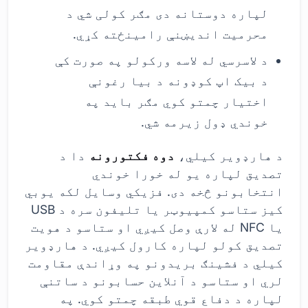
لپاره دوستانه دی مګر کولی شي د
محرمیت اندیښنې رامینځته کړي.
د لاسرسي له لاسه ورکولو په صورت کې
د بیک اپ کوډونه د بیا رغونې
اختیار چمتو کوي مګر باید په
خوندي ډول زیرمه شي.
د هارډویر کیلي،
دوه فکتورونه
دا د
تصدیق لپاره یو له خورا خوندي
انتخابونو څخه دی. فزیکي وسایل لکه یوبي
کیز ستاسو کمپیوټر یا تلیفون سره د USB
یا NFC له لارې وصل کیږي او ستاسو د هویت
تصدیق کولو لپاره کارول کیږي. د هارډویر
کیلي د فشینګ بریدونو په وړاندې مقاومت
لري او ستاسو د آنلاین حسابونو د ساتنې
لپاره د دفاع قوي طبقه چمتو کوي. په