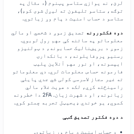
لرئ، نه یوازې ستاسو پټنوم (د مثال په
توګه، ستاسو تلیفون ته لیږل شوی کوډ)،
ستاسو د حساب امنیت د پام وړ زیاتوي.
دوه فکتورونه
تصدیق زموږ د شخصي او مالي
معلوماتو په ساتنه کې مهم رول لوبوي.
زموږ د بریښنالیک حسابونه، د ټولنیزو
رسنیو پروفایلونه، د بانکدارۍ
ایپسونه، او نور مهم آنلاین پلیټ
فارمونه حساس معلومات لري. دې معلوماتو
ته غیر مجاز لاسرسی کولی شي جدي پایلې
رامینځته کړي، لکه د هویت غلا، مالي
زیانونه، او د شهرت زیان. 2FA دا خطرونه
کموي، یو خوندي ډیجیټل تجربه چمتو کوي.
د دوه فکتور تصدیق ګټې
د حساب امنیت د پام وړ زیاتوي.