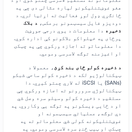
هغو غوښتنلیکونو لپاره مثالی دی چې په
ځانګړي ډول لوړ فعالیت ته اړتیا لري. د
دودیزو فایل سیسټمونو برعکس،
د بلاک
ذخیره
دا معلومات د یوې درجې جوړښت
پرځای په خپلواکو بلاکونو کې اداره کوي.
دا معلوماتو ته اجازه ورکوي چې په چټکۍ
او اغیزمنه توګه لاسرسی ومومي.
د ذخیره کولو ځای بند کړئ
، معمولا د
ټیکنالوژیو لکه د ذخیره کولو ساحې شبکو
(SANs) یا iSCSI له لارې چمتو کیږي. دا
ټیکنالوژي سرورونو ته اجازه ورکوي چې
مستقیم د ذخیره کولو وسیلو سره وصل شي
او د ځایی ډیسکونو په توګه یې وکاروي. په
دې توګه، عملیاتي سیسټمونه او
غوښتنلیکونه کولی شي معلوماتو ته په
چټکۍ او ټیټ ځنډ سره لاسرسی ومومي. په