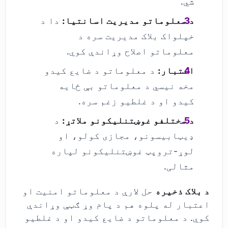
شي.
د معلوماتو مدیریت اسانتیا:
دا د
خپلواک بلاک مدیریت سره د
معلوماتو اصلاح وړاندې کوي.
اعتبار:
د معلوماتو د ضایع کیدو
مخه نیسي د معلوماتو بې ځایه
کیدو او د غلطیو زغم سره.
د مختلفو غوښتنلیکونو ملاتړ:
د
ډیټابیسونو، مجازی کولو، او
لوړ-تروپټ غوښتنلیکونو لپاره
مثالی.
د بلاک ذخیره
حل لارې د معلوماتو امنیت او
اعتبار له پلوه هم د پام وړ ګټې وړاندې
کوي. د معلوماتو د ضایع کیدو او د غلطیو