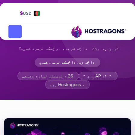
$
USD
دا څه شی دی، او څنګه ترسره کیږي؟
کورپاڼه
بلاګ
دا څه دي، دا څنګه ترسره کیږي
د بلاک ذخیره او د شیانو ذخیره څه شی دی
AP ۱۴۰۴ وری ۳
26 د لوستلو لپاره دقیقې
د Hostragons ټیم