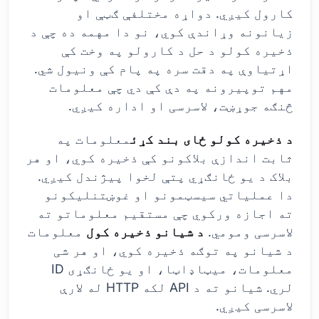
کارول کیږي. دواړه مختلفې ګټې او
زیانونه وړاندې کوي، نو دا مهمه ده چې د
ذخیره کولو د حل د کارولو په وخت کې
اړتیاوې په دقت سره په پام کې ونیول شي.
مهم توپیرونه په دې کې دي چې معلومات
څنګه جوړښت، لاسرسی او اداره کیږي.
د ذخیره کولو ځای بند کړئ
معلومات په
ثابت اندازې بلاکونو کې ذخیره کوي، او هر
بلاک د یو ځانګړي پتې لخوا پیژندل کیږي.
دا عملیاتي سیسټمونو او غوښتنلیکونو
ته اجازه ورکوي چې مستقیم معلوماتو ته
لاسرسی ومومي.
د شیانو ذخیره کول
معلومات
د شیانو په توګه ذخیره کوي، او هر شی
معلومات، میټاډاټا، او یو ځانګړی ID
لري. شیانو ته د API لکه HTTP له لارې
لاسرسی کیږي.