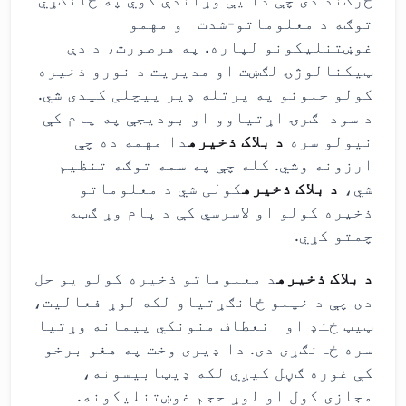
توګه د معلوماتو-شدت او مهمو
غوښتنلیکونو لپاره. په هرصورت، د دې
ټیکنالوژۍ لګښت او مدیریت د نورو ذخیره
کولو حلونو په پرتله ډیر پیچلی کیدی شي.
د سوداګرۍ اړتیاوو او بودیجې په پام کې
نیولو سره
د بلاک ذخیره
دا مهمه ده چې
ارزونه وشي. کله چې په سمه توګه تنظیم
شي،
د بلاک ذخیره
کولی شي د معلوماتو
ذخیره کولو او لاسرسي کې د پام وړ ګټه
چمتو کړي.
د بلاک ذخیره
د معلوماتو ذخیره کولو یو حل
دی چې د خپلو ځانګړتیاو لکه لوړ فعالیت،
ټیټ ځنډ او انعطاف منونکي پیمانه وړتیا
سره ځانګړی دی. دا ډیری وخت په هغو برخو
کې غوره ګڼل کیږي لکه ډیټابیسونه،
مجازی کول او لوړ حجم غوښتنلیکونه.