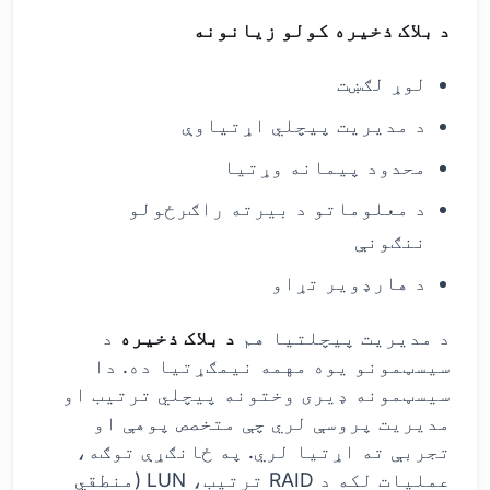
د بلاک ذخیره کولو زیانونه
لوړ لګښت
د مدیریت پیچلي اړتیاوې
محدود پیمانه وړتیا
د معلوماتو د بیرته راګرځولو
ننګونې
د هارډویر تړاو
د مدیریت پیچلتیا هم
د بلاک ذخیره
د
سیسټمونو یوه مهمه نیمګړتیا ده. دا
سیسټمونه ډیری وختونه پیچلي ترتیب او
مدیریت پروسې لري چې متخصص پوهې او
تجربې ته اړتیا لري. په ځانګړې توګه،
عملیات لکه د RAID ترتیب، LUN (منطقي