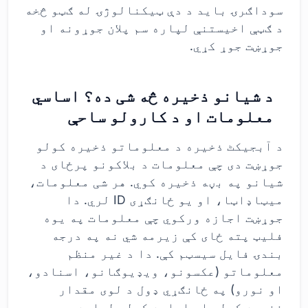
سوداګرۍ باید د دې ټیکنالوژۍ له ګټو څخه
د ګټې اخیستنې لپاره سم پلان جوړونه او
جوړښت جوړ کړي.
د شیانو ذخیره څه شی ده؟ اساسي
معلومات او د کارولو ساحې
د آبجیکٹ ذخیره د معلوماتو ذخیره کولو
جوړښت دی چې معلومات د بلاکونو پرځای د
شیانو په بڼه ذخیره کوي. هر شی معلومات،
میټاډاټا، او یو ځانګړی ID لري. دا
جوړښت اجازه ورکوي چې معلومات په یوه
فلیټ پته ځای کې زیرمه شي نه په درجه
بندۍ فایل سیسټم کې. دا د غیر منظم
معلوماتو (عکسونو، ویډیوګانو، اسنادو،
او نورو) په ځانګړي ډول د لوی مقدار
ذخیره کولو او اداره کولو لپاره یو