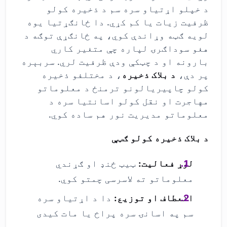
د خپلو اړتیاو سره سم د ذخیره کولو
ظرفیت زیات یا کم کړي. دا ځانګړتیا یوه
لویه ګټه وړاندې کوي، په ځانګړې توګه د
هغو سوداګرۍ لپاره چې متغیر کاري
بارونه او د چټکې ودې ظرفیت لري. سربېره
پر دې،
د بلاک ذخیره
، د مختلفو ذخیره
کولو چاپیریالونو ترمنځ د معلوماتو
مهاجرت او نقل کولو اسانتیا سره د
معلوماتو مدیریت نور هم ساده کوي.
د بلاک ذخیره کولو ګټې
لوړ فعالیت:
ټیټ ځنډ او ګړندي
معلوماتو ته لاسرسی چمتو کوي.
انعطاف او توزیع:
دا د اړتیاو سره
سم په اسانۍ سره پراخ یا مات کیدی