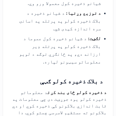
شیانو ذخیره کول معمولا ورو وي.
د توزیع وړتیا:
د شیانو ذخیره د
بلاک ذخیره کولو په پرتله په اسانۍ
سره اندازه کیدی شي.
لګښت:
د شیانو ذخیره کول عموما د
بلاک ذخیره کولو په پرتله ډیر
ارزانه دي، په ځانګړي توګه د لویو
معلوماتو سیټونو لپاره.
د بلاک ذخیره کولو ګټې
د ذخیره کولو ځای بند کړئ
د معلوماتو
ذخیره کولو یوه جوړښت دی چې معلومات په
ثابت اندازې بلاکونو کې ذخیره کوي او دې
بلاکونو ته مستقیم لاسرسی چمتو کوي. دا