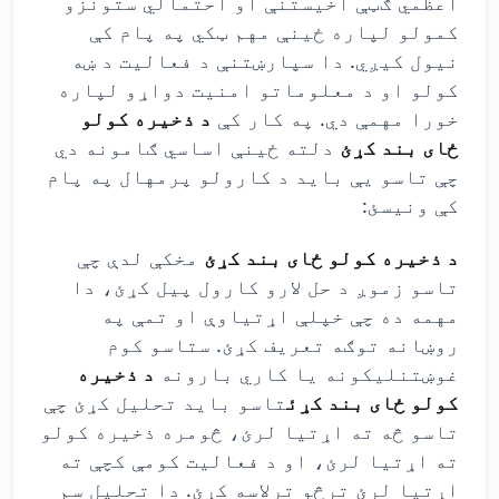
اعظمي ګټې اخیستنې او احتمالي ستونزو
کمولو لپاره ځینې مهم ټکي په پام کې
نیول کیږي. دا سپارښتنې د فعالیت د ښه
کولو او د معلوماتو امنیت دواړو لپاره
خورا مهمې دي. په کار کې
د ذخیره کولو
ځای بند کړئ
دلته ځینې اساسي ګامونه دي
چې تاسو یې باید د کارولو پرمهال په پام
کې ونیسئ:
د ذخیره کولو ځای بند کړئ
مخکې لدې چې
تاسو زموږ د حل لارو کارول پیل کړئ، دا
مهمه ده چې خپلې اړتیاوې او تمې په
روښانه توګه تعریف کړئ. ستاسو کوم
غوښتنلیکونه یا کاري بارونه
د ذخیره
کولو ځای بند کړئ
تاسو باید تحلیل کړئ چې
تاسو څه ته اړتیا لرئ، څومره ذخیره کولو
ته اړتیا لرئ، او د فعالیت کومې کچې ته
اړتیا لرئ ترڅو ترلاسه کړئ. دا تحلیل سم