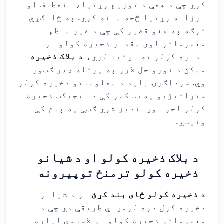
کوي چې د هغې د توزیع وړتیا، انعطاف او
ارزانه وړتیا څخه مننه کوي. په ځانګړې
توګه په هغو قضیو کې چې د غیر منظم
معلوماتو لوی مقدار ذخیره کولو او
اداره کولو ته اړتیا لري،
د بلاک ذخیره
ممکن د نورو حل لارو په پرتله ډیر ګټور
وي. سوداګرۍ باید د معلوماتو ذخیره کولو
ستراتیژیو په ټاکلو کې د آبجیکټ ذخیره
کولو لخوا وړاندیز شوي ګټې په پام کې
ونیسي.
د بلاک ذخیره کولو او د شیانو
ذخیره کولو ترمنځ توپیرونه
د ذخیره کولو ځای بند کړئ
او د شیانو
ذخیره کول دوه لومړني طریقې دي چې د
معلوماتو ذخیره کولو او لاسرسي لپاره