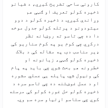
کارونې ساحې تشریح کیږي، د شیانو
ذخیره کولو تعریف او ګټې هم
وړاندې کیږي. د ذخیره کولو د دوو
میتودونو د پرتله کولو جدول موخه
دا ده چې تاسو ته روښانه نظر
درکړي چې کوم یو په کوم سناریو کې
ډیر مناسب دی. په مقاله کې د بلاک
ذخیره کولو ګټې، زیانونه او
خطرونه هم بحث شوي چې باید په پام
کې ونیول شي. پایله یې عملي مشوره
او د عمل غوښتنه ده چې تاسو سره د
ذخیره کولو حل غوره کولو کې مرسته
کوي چې ستاسو اړتیاو سره سم وي.