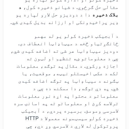
مثالی حل ګرځوي. د شیانو ذخیره کول،
د
بلاک ذخیره
دا د دودیزو حل لارو لپاره یو
ډیر پراخیدونکی او ارزانه بدیل کیدی شي.
د آبجیکټ ذخیره کولو یو له مهمو
ځانګړتیاو څخه د میټاډاټا انعطاف دی.
دودیز میټاډاټا هر شی ته اضافه کیدی شي،
چې د معلوماتو ښه تنظیم او لټون ته
اجازه ورکوي. د مثال په توګه، معلومات
لکه د عکس اخیستلو نیټه، موقعیت، یا
ټګونه د میټاډاټا په توګه اضافه کیدی
شي. په دې توګه، دا ممکنه ده چې د
معلوماتو د محتوا په اړه نور معلومات
ترلاسه کړئ او معلوماتو ته په اسانۍ سره
لاسرسی ومومئ. برسیره پردې، د آبجیکټ
ذخیره کولو سیسټمونه معمولا د HTTP
پروتوکول له لارې د لاسرسي وړ دي، چې