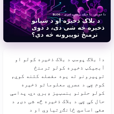
دا بلاګ پوسټ د بلاک ذخیره کولو او
آبجیکټ ذخیره کولو ترمنځ
توپیرونو ته یوه مفصله کتنه کوي،
کوم چې د عصري معلوماتو ذخیره
کولو حلونو بنسټیز ډبرې دي. پداسې
حال کې چې د بلاک ذخیره څه شی دی، د
هغې اساسي ځانګړتیاوې او د