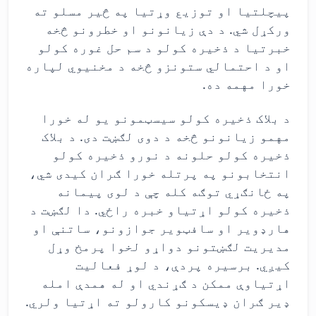
پیچلتیا او توزیع وړتیا په څیر مسلو ته
ورکړل شي. د دې زیانونو او خطرونو څخه
خبرتیا د ذخیره کولو د سم حل غوره کولو
او د احتمالي ستونزو څخه د مخنیوي لپاره
خورا مهمه ده.
د بلاک ذخیره کولو سیسټمونو یو له خورا
مهمو زیانونو څخه د دوی لګښت دی. د بلاک
ذخیره کولو حلونه د نورو ذخیره کولو
انتخابونو په پرتله خورا ګران کیدی شي،
په ځانګړي توګه کله چې د لوی پیمانه
ذخیره کولو اړتیاو خبره راځي. دا لګښت د
هارډویر او سافټویر جوازونو، ساتنې او
مدیریت لګښتونو دواړو لخوا پرمخ وړل
کیږي. برسیره پردې، د لوړ فعالیت
اړتیاوې ممکن د ګړندي او له همدې امله
ډیر ګران ډیسکونو کارولو ته اړتیا ولري.