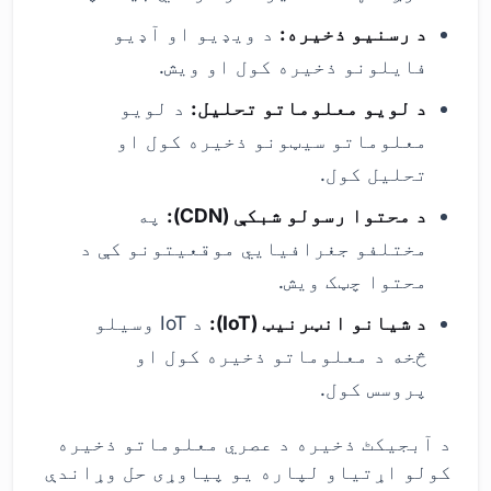
د رسنیو ذخیره:
د ویډیو او آډیو
فایلونو ذخیره کول او ویش.
د لویو معلوماتو تحلیل:
د لویو
معلوماتو سیټونو ذخیره کول او
تحلیل کول.
د محتوا رسولو شبکې (CDN):
په
مختلفو جغرافیایي موقعیتونو کې د
محتوا چټک ویش.
د شیانو انټرنیټ (IoT):
د IoT وسیلو
څخه د معلوماتو ذخیره کول او
پروسس کول.
د آبجیکٹ ذخیره د عصري معلوماتو ذخیره
کولو اړتیاو لپاره یو پیاوړی حل وړاندې