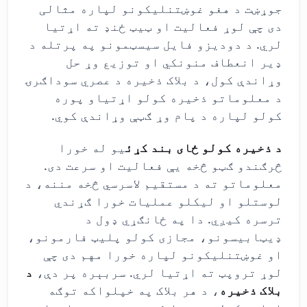
جوړښت د هغو غوښتنلیکونو لپاره مثالی
دی چې لوړ فعالیت او ټیټ ځنډ ته اړتیا
لري. د دودیزو فایل سیسټمونو په پرتله د
ډیر انعطاف منونکي او توزیع وړ حل
وړاندې کول، د بلاک ذخیره د عصري سوداګرۍ
د معلوماتو ذخیره کولو اړتیاو پوره
کولو لپاره د پام وړ ګټې وړاندې کوي.
د ذخیره کولو ځای بند کړئ
یو له خورا
څرګندو ګټو څخه یې فعالیت او سرعت دی.
معلوماتو ته د مستقیم لاسرسي څخه مننه، د
لوستلو او لیکلو عملیات خورا ګړندي
ترسره کیږي. دا په ځانګړي ډول د
ډیټابیسونو، مجازی کولو پلیټ فارمونو،
او غوښتنلیکونو لپاره خورا مهم دی چې
لوړ تروپټ ته اړتیا لري. سربېره پر دې،
د
بلاک ذخیره
، د هر بلاک په خپلواکه توګه