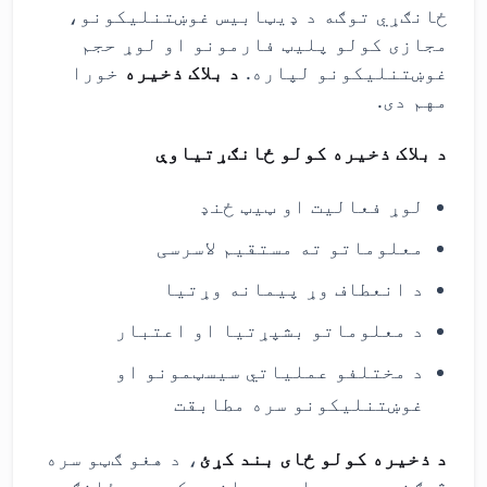
ځانګړي توګه د ډیټابیس غوښتنلیکونو،
مجازی کولو پلیټ فارمونو او لوړ حجم
غوښتنلیکونو لپاره.
د بلاک ذخیره
خورا
مهم دی.
د بلاک ذخیره کولو ځانګړتیاوې
لوړ فعالیت او ټیټ ځنډ
معلوماتو ته مستقیم لاسرسی
د انعطاف وړ پیمانه وړتیا
د معلوماتو بشپړتیا او اعتبار
د مختلفو عملیاتي سیسټمونو او
غوښتنلیکونو سره مطابقت
د ذخیره کولو ځای بند کړئ
، د هغو ګټو سره
څرګند دی چې دا یې وړاندې کوي په ځانګړي