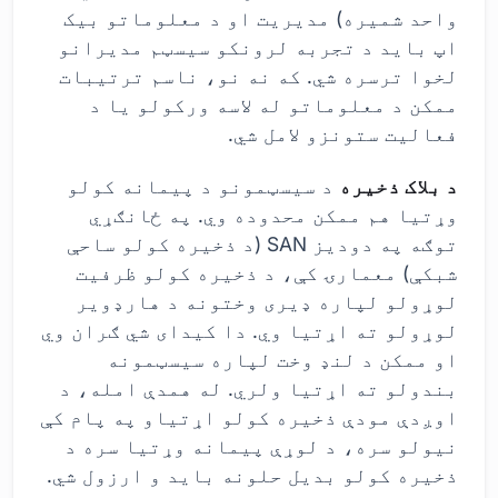
واحد شمیره) مدیریت او د معلوماتو بیک
اپ باید د تجربه لرونکو سیسټم مدیرانو
لخوا ترسره شي. که نه نو، ناسم ترتیبات
ممکن د معلوماتو له لاسه ورکولو یا د
فعالیت ستونزو لامل شي.
د بلاک ذخیره
د سیسټمونو د پیمانه کولو
وړتیا هم ممکن محدوده وي. په ځانګړي
توګه په دودیز SAN (د ذخیره کولو ساحې
شبکې) معمارۍ کې، د ذخیره کولو ظرفیت
لوړولو لپاره ډیری وختونه د هارډویر
لوړولو ته اړتیا وي. دا کیدای شي ګران وي
او ممکن د لنډ وخت لپاره سیسټمونه
بندولو ته اړتیا ولري. له همدې امله، د
اوږدې مودې ذخیره کولو اړتیاو په پام کې
نیولو سره، د لوړې پیمانه وړتیا سره د
ذخیره کولو بدیل حلونه باید و ارزول شي.