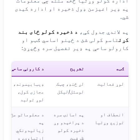
اداره کولو وړتیا څخه مننه چې معلومات
په ډیر اغیزمن ډول ذخیره او اداره کیدی
شي.
په لاندې جدول کې،
د ذخیره کولو ځای بند
کړئ
تاسو کولی شئ د ځینو اساسي ګټو او
کارولو ساحې په ډیر تفصیل سره وڅیړئ:
ګټه
تشریح
د کارونې ساحې
لوړ فعالیت
لږ ځنډ، چټک
ډیټابیسونه،
لوستل/لیکل
مجازی کول،
لوړ تولید
انعطاف او
په اسانۍ سره
د معلوماتو مخ
توزیع وړتیا
د پراخېدو وړ
په
ذخیره کولو
زیاتیدونکي
ظرفیت
اړتیاوې، د