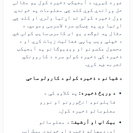
غوره کیږي. د آبجیکټ ذخیره کول یو مثالی
حل وړاندې کوي کله چې معلومات په خوندي
ډول ذخیره کولو ته اړتیا ولري او کله چې
اړتیا وي په چټکۍ سره لاسرسی ومومي. د
مثال په توګه، یو ای کامرس سایټ کولی شي
د خپلې ویب پاڼې فعالیت زیات کړي او د
محصول عکسونو او ویډیوګانو په آبجیکټ
ذخیره کې ذخیره کولو سره د کاروونکي
تجربه ښه کړي.
د شیانو د ذخیره کولو د کارولو ساحې
د ورېځ ذخیره:
په کلاوډ کې د
فایلونو، انځورونو او نورو
معلوماتو ذخیره کول.
بیک اپ او آرشیف:
د معلوماتو
اوږدمهاله ذخیره او خوندي بیک اپ.