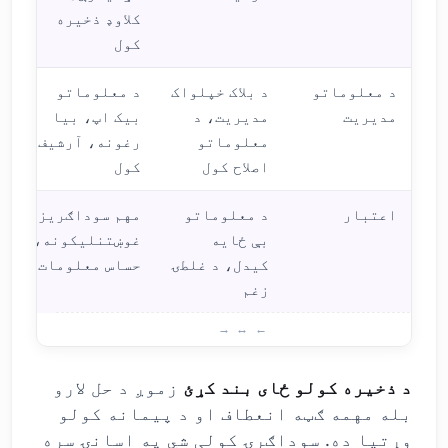
کلاوډ ذخیره
کول
د معلوماتو
د بلاک خپلواک
د معلوماتو
مدیریت
مدیریت، د
بیک اپ، بیا
معلوماتو
رغونه، آرشیف
اصلاح کول
کول
اعتبار
د معلوماتو
مهم سوداګریز
بې ځایه
غوښتنلیکونه،
کیدل، د غلطۍ
حساس معلومات
زغم
د ب
د ذخیره کولو ځای بند کړئ
زموږ د حل لارو
بله مهمه ګټه انعطاف او د پیمانه کولو
وړتیا ده. سوداګرۍ کولی شي په اسانۍ سره