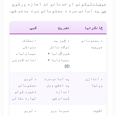
غوښتنلیکونو او خدماتو ته اجازه ورکوي
چې په اسانۍ سره د معلوماتو سره مدغم شي.
ځانګړتیا
تشریح
ګټې
د معلوماتو
د څیز په
انعطاف
جوړښت
توګه ساتل
منونکی
شوی (ډاټا +
میټاډاټا،
میټاډاټا +
اسانه لاسرسی
ID)
د اندازې
په اسانۍ سره
د لویو
وړتیا
په افقي ډول
معلوماتو
اندازه
ذخیره کولو
کېدای شي
لپاره مثالی
لګښت
عموما ډیر
د لویو