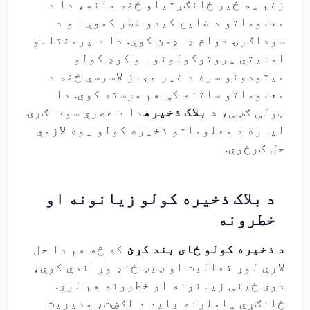
زغم په څیر ځانګړتیاو څخه مننه، دا د
معلوماتو د ضایع کیدو خطر کموي او د
سوداګرۍ دوام ډاډمن کوي. دا د پرمختللو
امنیتي پروتوکولونو او کوډ کولو
میتودونو سره د غیر مجاز لاسرسي څخه د
معلوماتو ساتنه کې هم مرسته کوي. دا
ټولې ګټې،
د بلاک ذخیره
دا د عصري سوداګرۍ
لپاره د معلوماتو ذخیره کولو یوه لازمي
حل ګرځوي.
د بلاک ذخیره کولو زیانونه او
خطرونه
د ذخیره کولو ځای بند کړئ
که څه هم دا حل
لارې لوړ فعالیت او ټیټ ځنډ وړاندې کوي،
دوی ځینې زیانونه او خطرونه هم لري.
ځانګړې پاملرنه باید د لګښت، مدیریت