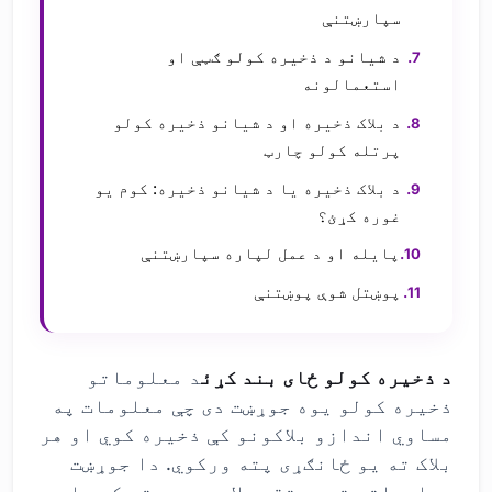
سپارښتنې
د شیانو د ذخیره کولو ګټې او
استعمالونه
د بلاک ذخیره او د شیانو ذخیره کولو
پرتله کولو چارټ
د بلاک ذخیره یا د شیانو ذخیره: کوم یو
غوره کړئ؟
پایله او د عمل لپاره سپارښتنې
پوښتل شوې پوښتنې
د ذخیره کولو ځای بند کړئ
د معلوماتو
ذخیره کولو یوه جوړښت دی چې معلومات په
مساوي اندازو بلاکونو کې ذخیره کوي او هر
بلاک ته یو ځانګړی پته ورکوي. دا جوړښت
معلوماتو ته مستقیم لاسرسی چمتو کوي او د