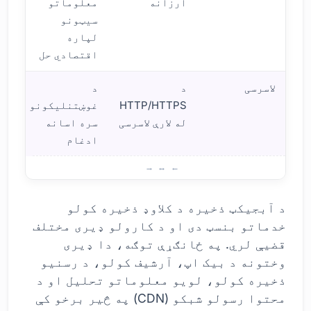
ارزانه
معلوماتو
سیټونو
لپاره
اقتصادي حل
لاسرسی
د
د
HTTP/HTTPS
غوښتنلیکونو
له لارې لاسرسی
سره اسانه
ادغام
د شی
د آبجیکټ ذخیره د کلاوډ ذخیره کولو
خدماتو بنسټ دی او د کارولو ډیری مختلف
قضیې لري. په ځانګړې توګه، دا ډیری
وختونه د بیک اپ، آرشیف کولو، د رسنیو
ذخیره کولو، لویو معلوماتو تحلیل او د
محتوا رسولو شبکو (CDN) په څیر برخو کې