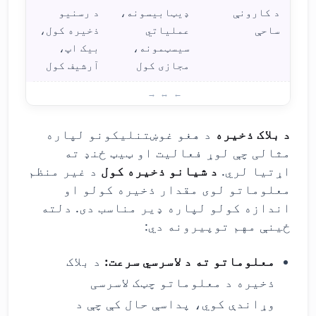
د کارونې
ډیټابیسونه،
د رسنیو
ساحې
عملیاتي
ذخیره کول،
سیسټمونه،
بیک اپ،
مجازی کول
آرشیف کول
د بل
د بلاک ذخیره
د هغو غوښتنلیکونو لپاره
مثالی چې لوړ فعالیت او ټیټ ځنډ ته
اړتیا لري.
د شیانو ذخیره کول
د غیر منظم
معلوماتو لوی مقدار ذخیره کولو او
اندازه کولو لپاره ډیر مناسب دی. دلته
ځینې مهم توپیرونه دي:
معلوماتو ته د لاسرسي سرعت:
د بلاک
ذخیره د معلوماتو چټک لاسرسی
وړاندې کوي، پداسې حال کې چې د