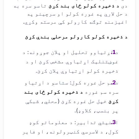
دی
د ذخیره کولو ځای بند کړئ
تاسو سره به
د حل لارې په غوره کولو او سرچینو په
اغیزمنه توګه کارولو کې مرسته وکړي.
د ذخیره کولو کارولو مرحلې بندې کړئ
د اړتیاوو تحلیل او پلان جوړونه: د
غوښتنلیک اړتیاوې مشخص کړئ او د
ذخیره کولو اړتیاوې پلان کړئ.
د سم حل غوره کول: ستاسو د اړتیاو
سره سم غوره
د ذخیره کولو ځای بند
کړئ
خپل حل غوره کړئ (محلي، شبکې
پر بنسټ، کلاوډ).
امنیتي تدابیر: د معلوماتو کوډ
کول، د لاسرسي کنټرولونه، او فایر