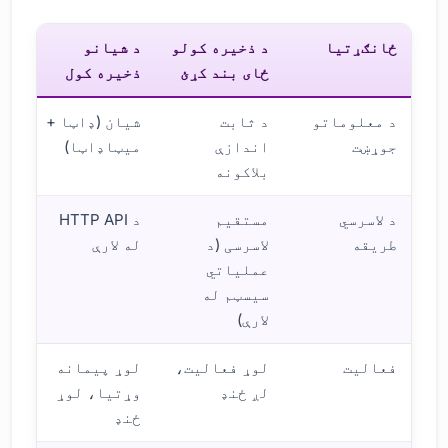
ځانګړتیا
د ذخیره کولو
د شیانو
ځای بند کړئ
ذخیره کول
د معلوماتو
د ثابت
شیان (ډاټا +
جوړښت
اندازې
میټاډاټا)
بلاکونه
د لاسرسي
مستقیم
د HTTP API
طریقه
لاسرسی (د
له لارې
عملیاتي
سیسټم له
لارې)
فعالیت
لوړ فعالیت،
لوړ پیمانه
لږ ځنډ
وړتیا، لوړ
ځنډ