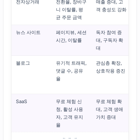
전자상거래
전환율, 장바구
매출 증대, 고
니 이탈률, 평
객 충성도 강화
적
균 주문 금액
뉴스 사이트
페이지뷰, 세션
독자 참여 증
이
시간, 이탈률
대, 구독자 확
탐
대
블로그
유기적 트래픽,
관심층 확장,
검
댓글 수, 공유
상호작용 증진
율
계
SaaS
무료 체험 신
무료 체험 확
사
청, 활성 사용
대, 고객 생애
동
자, 고객 유지
가치 증대
율
구글 애널리틱스 4 설치 단계