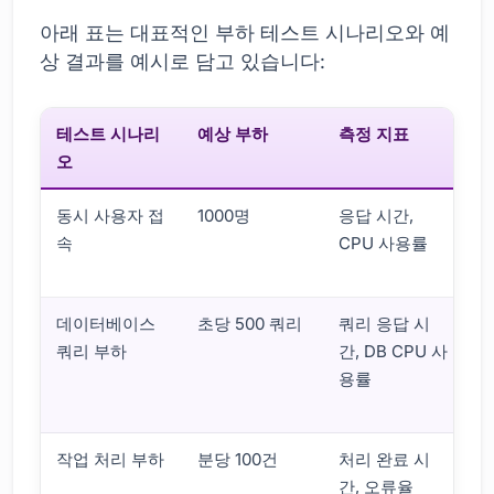
아래 표는 대표적인 부하 테스트 시나리오와 예
상 결과를 예시로 담고 있습니다:
테스트 시나리
예상 부하
측정 지표
오
동시 사용자 접
1000명
응답 시간,
응
속
CPU 사용률
초
률
데이터베이스
초당 500 쿼리
쿼리 응답 시
쿼
쿼리 부하
간, DB CPU 사
<
용률
C
6
작업 처리 부하
분당 100건
처리 완료 시
처
간, 오류율
<