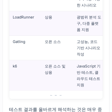
한 시나리오
LoadRunner
상용
광범위 분석 도
구, 다중 플랫
폼 지원
Gatling
오픈 소스
고성능, 코드
웹
기반 시나리오
작성
k6
오픈 소스 및
JavaScript 기
A
상용
반 테스트, 클
라우드 테스트
지원
부하 테스트에 필요한 준비물은?
테스트 결과를 올바르게 해석하는 것은 매우 중