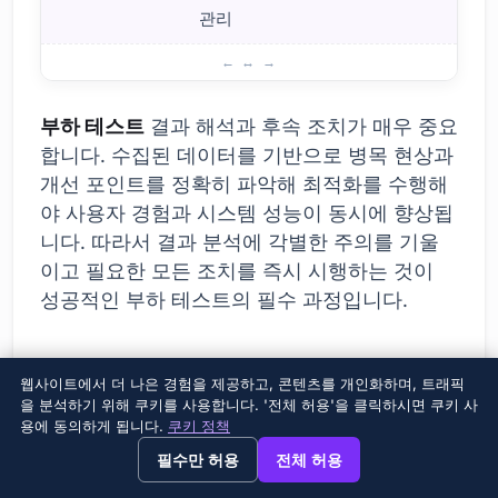
관리
부하 테스트 시 주의할 점
부하 테스트
결과 해석과 후속 조치가 매우 중요
합니다. 수집된 데이터를 기반으로 병목 현상과
개선 포인트를 정확히 파악해 최적화를 수행해
야 사용자 경험과 시스템 성능이 동시에 향상됩
니다. 따라서 결과 분석에 각별한 주의를 기울
이고 필요한 모든 조치를 즉시 시행하는 것이
성공적인 부하 테스트의 필수 과정입니다.
부하 테스트 중 흔히 겪는 문제들
웹사이트에서 더 나은 경험을 제공하고, 콘텐츠를 개인화하며, 트래픽
을 분석하기 위해 쿠키를 사용합니다. '전체 허용'을 클릭하시면 쿠키 사
용에 동의하게 됩니다.
쿠키 정책
부하 테스트
는 시스템 성능 평가에 핵심이지만,
→
×
View this page in English?
진행 과정에서 여러 난관이 발생할 수 있습니
필수만 허용
전체 허용
다. 부족한 계획, 부적절한 도구 선택, 비현실적