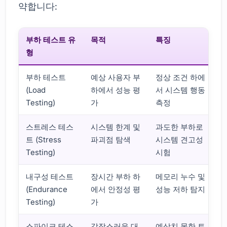
약합니다:
부하 테스트 유
목적
특징
형
부하 테스트
예상 사용자 부
정상 조건 하에
(Load
하에서 성능 평
서 시스템 행동
Testing)
가
측정
스트레스 테스
시스템 한계 및
과도한 부하로
트 (Stress
파괴점 탐색
시스템 견고성
Testing)
시험
내구성 테스트
장시간 부하 하
메모리 누수 및
(Endurance
에서 안정성 평
성능 저하 탐지
Testing)
가
스파이크 테스
갑작스러운 대
예상치 못한 트