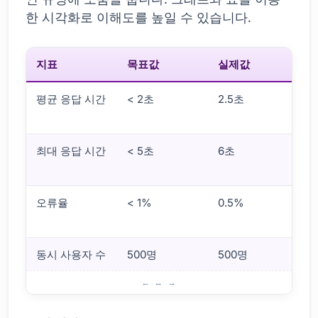
한 시각화로 이해도를 높일 수 있습니다.
지표
목표값
실제값
평균 응답 시간
< 2초
2.5초
목
최대 응답 시간
< 5초
6초
목
급
오류율
< 1%
0.5%
목
용
동시 사용자 수
500명
500명
부하 테스트 결과 분석