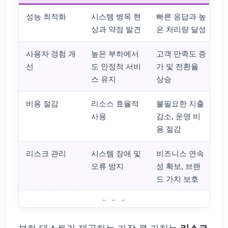
성능 최적화
시스템 병목 현
빠른 응답과 높
상과 약점 발견
은 처리량 달성
사용자 경험 개
높은 부하에서
고객 만족도 증
선
도 안정적 서비
가 및 전환율
스 유지
상승
비용 절감
리소스 효율적
불필요한 지출
사용
감소, 운영 비
용 절감
리스크 관리
시스템 장애 및
비즈니스 연속
오류 방지
성 확보, 브랜
드 가치 보호
부하 테스트의 장점과 이점