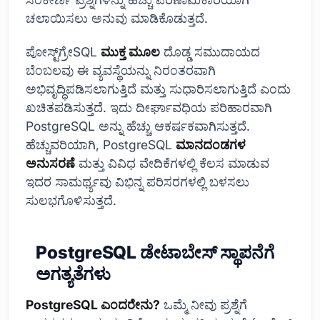
ಚಲಾಯಿಸಲು ಅನುವು ಮಾಡಿಕೊಡುತ್ತದೆ.
ಪೋಸ್ಟ್‌ಗ್ರೇSQL
ಮುಕ್ತ ಮೂಲ
ದೊಡ್ಡ ಸಮುದಾಯದ
ಬೆಂಬಲವು ಈ ವ್ಯವಸ್ಥೆಯನ್ನು ನಿರಂತರವಾಗಿ
ಅಭಿವೃದ್ಧಿಪಡಿಸಲಾಗುತ್ತಿದೆ ಮತ್ತು ಸುಧಾರಿಸಲಾಗುತ್ತಿದೆ ಎಂದು
ಖಚಿತಪಡಿಸುತ್ತದೆ. ಇದು ದೀರ್ಘಾವಧಿಯ ಪರಿಹಾರವಾಗಿ
PostgreSQL ಅನ್ನು ಹೆಚ್ಚು ಆಕರ್ಷಕವಾಗಿಸುತ್ತದೆ.
ಹೆಚ್ಚುವರಿಯಾಗಿ, PostgreSQL
ಮಾನದಂಡಗಳ
ಅನುಸರಣೆ
ಮತ್ತು ವಿವಿಧ ವೇದಿಕೆಗಳಲ್ಲಿ ಕೆಲಸ ಮಾಡುವ
ಇದರ ಸಾಮರ್ಥ್ಯವು ವಿಭಿನ್ನ ಪರಿಸರಗಳಲ್ಲಿ ಬಳಸಲು
ಸುಲಭಗೊಳಿಸುತ್ತದೆ.
PostgreSQL ಡೇಟಾಬೇಸ್ ಸ್ಥಾಪನೆಗೆ
ಅಗತ್ಯತೆಗಳು
PostgreSQL ಎಂದರೇನು?
ಒಮ್ಮೆ ನೀವು ಪ್ರಶ್ನೆಗೆ