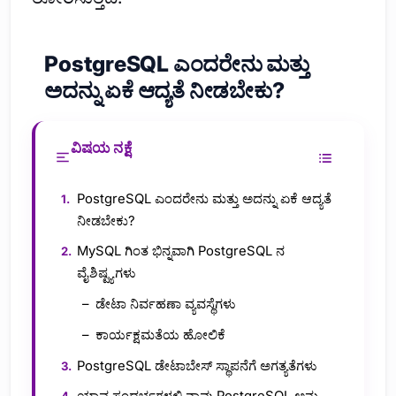
PostgreSQL ಎಂದರೇನು ಮತ್ತು
ಅದನ್ನು ಏಕೆ ಆದ್ಯತೆ ನೀಡಬೇಕು?
ವಿಷಯ ನಕ್ಷೆ
PostgreSQL ಎಂದರೇನು ಮತ್ತು ಅದನ್ನು ಏಕೆ ಆದ್ಯತೆ
ನೀಡಬೇಕು?
MySQL ಗಿಂತ ಭಿನ್ನವಾಗಿ PostgreSQL ನ
ವೈಶಿಷ್ಟ್ಯಗಳು
ಡೇಟಾ ನಿರ್ವಹಣಾ ವ್ಯವಸ್ಥೆಗಳು
ಕಾರ್ಯಕ್ಷಮತೆಯ ಹೋಲಿಕೆ
PostgreSQL ಡೇಟಾಬೇಸ್ ಸ್ಥಾಪನೆಗೆ ಅಗತ್ಯತೆಗಳು