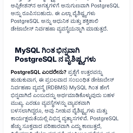
ಅಪ್ಲಿಕೇಶನ್‌ನ ಅಗತ್ಯಗಳಿಗೆ ಅನುಗುಣವಾಗಿ PostgreSQL
ಅನ್ನು ರೂಪಿಸಬಹುದು. ಈ ಎಲ್ಲಾ ವೈಶಿಷ್ಟ್ಯಗಳು
PostgreSQL ಅನ್ನು ಆಧುನಿಕ ಮತ್ತು ಶಕ್ತಿಶಾಲಿ
ಡೇಟಾಬೇಸ್ ನಿರ್ವಹಣಾ ವ್ಯವಸ್ಥೆಯನ್ನಾಗಿ ಮಾಡುತ್ತದೆ.
MySQL ಗಿಂತ ಭಿನ್ನವಾಗಿ
PostgreSQL ನ ವೈಶಿಷ್ಟ್ಯಗಳು
PostgreSQL ಎಂದರೇನು?
ಪ್ರಶ್ನೆಗೆ ಉತ್ತರವನ್ನು
ಹುಡುಕುವಾಗ, ಈ ಪ್ರಬಲವಾದ ಸಂಬಂಧಿತ ಡೇಟಾಬೇಸ್
ನಿರ್ವಹಣಾ ವ್ಯವಸ್ಥೆ (RDBMS) MySQL ಗಿಂತ ಹೇಗೆ
ಭಿನ್ನವಾಗಿದೆ ಎಂಬುದನ್ನು ಅರ್ಥಮಾಡಿಕೊಳ್ಳುವುದು ಬಹಳ
ಮುಖ್ಯ. ಎರಡೂ ವ್ಯವಸ್ಥೆಗಳನ್ನು ವ್ಯಾಪಕವಾಗಿ
ಬಳಸಲಾಗಿದ್ದರೂ, ಅವು ನೀಡುವ ವೈಶಿಷ್ಟ್ಯಗಳು ಮತ್ತು
ಕಾರ್ಯಕ್ಷಮತೆಯಲ್ಲಿ ವಿಭಿನ್ನ ವ್ಯತ್ಯಾಸಗಳಿವೆ. PostgreSQL
ಹೆಚ್ಚು ಸೂಕ್ತವಾದ ಪರಿಹಾರವಾಗಿ ಎದ್ದು ಕಾಣುತ್ತದೆ,