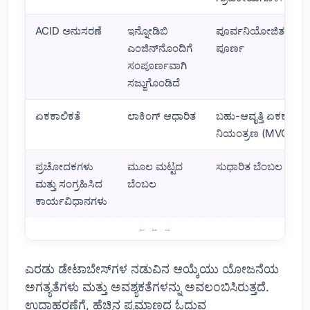
ACID ಅನುಸರಣೆ
ಇನ್ನೋಡಿಬಿ
ಪೂರ್ವನಿಯೋಜಿತವಾಗಿ
ಎಂಜಿನ್‌ನೊಂದಿಗೆ
ಪೂರ್ಣ
ಸಂಪೂರ್ಣವಾಗಿ
ಸಜ್ಜುಗೊಂಡಿದೆ
ಏಕಕಾಲಿಕತೆ
ಲಾಕಿಂಗ್ ಆಧಾರಿತ
ಬಹು-ಆವೃತ್ತಿ ಏಕಕಾಲಿಕ
ನಿಯಂತ್ರಣ (MVCC)
ಪ್ರಚೋದಕಗಳು
ಮೂಲ ಮಟ್ಟದ
ಸುಧಾರಿತ ಬೆಂಬಲ
ಮತ್ತು ಸಂಗ್ರಹಿಸಿದ
ಬೆಂಬಲ
ಕಾರ್ಯವಿಧಾನಗಳು
MySQL ಮತ್ತು PostgreSQL ನಡುವಿನ ವ್ಯತ್ಯಾಸಗಳು
ಎರಡು ಡೇಟಾಬೇಸ್‌ಗಳ ನಡುವಿನ ಆಯ್ಕೆಯು ಯೋಜನೆಯ
ಅಗತ್ಯತೆಗಳು ಮತ್ತು ಅವಶ್ಯಕತೆಗಳನ್ನು ಅವಲಂಬಿಸಿರುತ್ತದೆ.
ಉದಾಹರಣೆಗೆ, ಹೆಚ್ಚಿನ ಪ್ರಮಾಣದ ಓದುವ