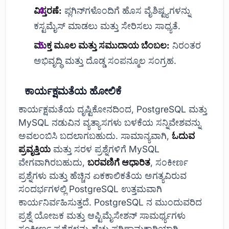
ವಿಸ್ತರಣೆ:
ಪ್ಲಗಿನ್‌ಗಳೊಂದಿಗೆ ಹೊಸ ವೈಶಿಷ್ಟ್ಯಗಳನ್ನು
ಕಸ್ಟಮೈಸ್ ಮಾಡಲು ಮತ್ತು ಸೇರಿಸಲು ಸಾಧ್ಯತೆ.
ಮುಕ್ತ ಮೂಲ ಮತ್ತು ಸಮುದಾಯ ಬೆಂಬಲ:
ನಿರಂತರ
ಅಭಿವೃದ್ಧಿ ಮತ್ತು ದೊಡ್ಡ ಸಂಪನ್ಮೂಲ ಸಂಗ್ರಹ.
ಕಾರ್ಯಕ್ಷಮತೆಯ ಹೋಲಿಕೆ
ಕಾರ್ಯಕ್ಷಮತೆಯ ದೃಷ್ಟಿಕೋನದಿಂದ, PostgreSQL ಮತ್ತು
MySQL ನಡುವಿನ ವ್ಯತ್ಯಾಸಗಳು ಬಳಕೆಯ ಸನ್ನಿವೇಶವನ್ನು
ಅವಲಂಬಿಸಿ ಬದಲಾಗಬಹುದು. ಸಾಮಾನ್ಯವಾಗಿ,
ಓದುವ
ಪ್ರವೃತ್ತಿಯ
ಮತ್ತು ಸರಳ ಪ್ರಶ್ನೆಗಳಿಗೆ MySQL
ವೇಗವಾಗಿರಬಹುದು,
ಬರವಣಿಗೆ ಆಧಾರಿತ
, ಸಂಕೀರ್ಣ
ಪ್ರಶ್ನೆಗಳು ಮತ್ತು ಹೆಚ್ಚಿನ ಏಕಕಾಲಿಕತೆಯ ಅಗತ್ಯವಿರುವ
ಸಂದರ್ಭಗಳಲ್ಲಿ PostgreSQL ಉತ್ತಮವಾಗಿ
ಕಾರ್ಯನಿರ್ವಹಿಸುತ್ತದೆ. PostgreSQL ನ ಮುಂದುವರಿದ
ಪ್ರಶ್ನೆ ಯೋಜಕ ಮತ್ತು ಆಪ್ಟಿಮೈಸೇಶನ್ ಸಾಮರ್ಥ್ಯಗಳು
ಸಂಕೀರ್ಣ ಪ್ರಶ್ನೆಗಳನ್ನು ಹೆಚ್ಚು ಪರಿಣಾಮಕಾರಿಯಾಗಿ