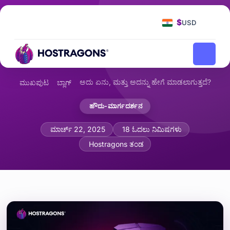
$
USD
ಅದು ಏನು, ಮತ್ತು ಅದನ್ನು ಹೇಗೆ ಮಾಡಲಾಗುತ್ತದೆ?
ಮುಖಪುಟ
ಬ್ಲಾಗ್
ಹೌದು-ಮಾರ್ಗದರ್ಶನ
PostgreSQL ಎಂದರೇನು ಮತ್ತು ಅದನ್ನು MySQ
ಮಾರ್ಚ್ 22, 2025
18 ಓದಲು ನಿಮಿಷಗಳು
Hostragons ತಂಡ