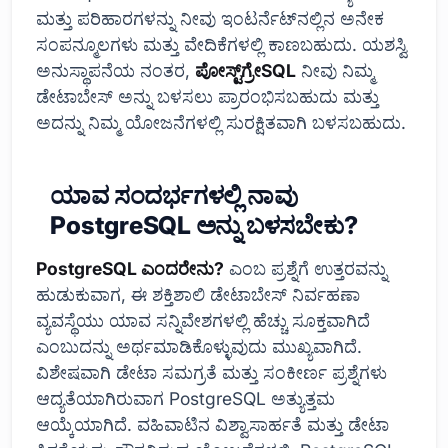
ಮತ್ತು ಪರಿಹಾರಗಳನ್ನು ನೀವು ಇಂಟರ್ನೆಟ್‌ನಲ್ಲಿನ ಅನೇಕ
ಸಂಪನ್ಮೂಲಗಳು ಮತ್ತು ವೇದಿಕೆಗಳಲ್ಲಿ ಕಾಣಬಹುದು. ಯಶಸ್ವಿ
ಅನುಸ್ಥಾಪನೆಯ ನಂತರ,
ಪೋಸ್ಟ್‌ಗ್ರೇSQL
ನೀವು ನಿಮ್ಮ
ಡೇಟಾಬೇಸ್ ಅನ್ನು ಬಳಸಲು ಪ್ರಾರಂಭಿಸಬಹುದು ಮತ್ತು
ಅದನ್ನು ನಿಮ್ಮ ಯೋಜನೆಗಳಲ್ಲಿ ಸುರಕ್ಷಿತವಾಗಿ ಬಳಸಬಹುದು.
ಯಾವ ಸಂದರ್ಭಗಳಲ್ಲಿ ನಾವು
PostgreSQL ಅನ್ನು ಬಳಸಬೇಕು?
PostgreSQL ಎಂದರೇನು?
ಎಂಬ ಪ್ರಶ್ನೆಗೆ ಉತ್ತರವನ್ನು
ಹುಡುಕುವಾಗ, ಈ ಶಕ್ತಿಶಾಲಿ ಡೇಟಾಬೇಸ್ ನಿರ್ವಹಣಾ
ವ್ಯವಸ್ಥೆಯು ಯಾವ ಸನ್ನಿವೇಶಗಳಲ್ಲಿ ಹೆಚ್ಚು ಸೂಕ್ತವಾಗಿದೆ
ಎಂಬುದನ್ನು ಅರ್ಥಮಾಡಿಕೊಳ್ಳುವುದು ಮುಖ್ಯವಾಗಿದೆ.
ವಿಶೇಷವಾಗಿ ಡೇಟಾ ಸಮಗ್ರತೆ ಮತ್ತು ಸಂಕೀರ್ಣ ಪ್ರಶ್ನೆಗಳು
ಆದ್ಯತೆಯಾಗಿರುವಾಗ PostgreSQL ಅತ್ಯುತ್ತಮ
ಆಯ್ಕೆಯಾಗಿದೆ. ವಹಿವಾಟಿನ ವಿಶ್ವಾಸಾರ್ಹತೆ ಮತ್ತು ಡೇಟಾ