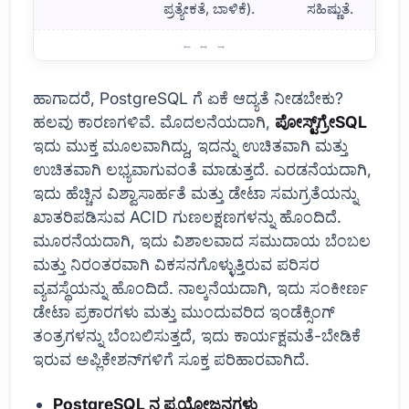
ಪ್ರತ್ಯೇಕತೆ, ಬಾಳಿಕೆ).
ಸಹಿಷ್ಣುತೆ.
PostgreSQL ಎಂದರೇನು ಮತ್ತು ಅದನ್ನು ಏಕೆ ಆದ್ಯತೆ ನೀಡಬೇಕು?
ಹಾಗಾದರೆ, PostgreSQL ಗೆ ಏಕೆ ಆದ್ಯತೆ ನೀಡಬೇಕು?
ಹಲವು ಕಾರಣಗಳಿವೆ. ಮೊದಲನೆಯದಾಗಿ,
ಪೋಸ್ಟ್‌ಗ್ರೇSQL
ಇದು ಮುಕ್ತ ಮೂಲವಾಗಿದ್ದು, ಇದನ್ನು ಉಚಿತವಾಗಿ ಮತ್ತು
ಉಚಿತವಾಗಿ ಲಭ್ಯವಾಗುವಂತೆ ಮಾಡುತ್ತದೆ. ಎರಡನೆಯದಾಗಿ,
ಇದು ಹೆಚ್ಚಿನ ವಿಶ್ವಾಸಾರ್ಹತೆ ಮತ್ತು ಡೇಟಾ ಸಮಗ್ರತೆಯನ್ನು
ಖಾತರಿಪಡಿಸುವ ACID ಗುಣಲಕ್ಷಣಗಳನ್ನು ಹೊಂದಿದೆ.
ಮೂರನೆಯದಾಗಿ, ಇದು ವಿಶಾಲವಾದ ಸಮುದಾಯ ಬೆಂಬಲ
ಮತ್ತು ನಿರಂತರವಾಗಿ ವಿಕಸನಗೊಳ್ಳುತ್ತಿರುವ ಪರಿಸರ
ವ್ಯವಸ್ಥೆಯನ್ನು ಹೊಂದಿದೆ. ನಾಲ್ಕನೆಯದಾಗಿ, ಇದು ಸಂಕೀರ್ಣ
ಡೇಟಾ ಪ್ರಕಾರಗಳು ಮತ್ತು ಮುಂದುವರಿದ ಇಂಡೆಕ್ಸಿಂಗ್
ತಂತ್ರಗಳನ್ನು ಬೆಂಬಲಿಸುತ್ತದೆ, ಇದು ಕಾರ್ಯಕ್ಷಮತೆ-ಬೇಡಿಕೆ
ಇರುವ ಅಪ್ಲಿಕೇಶನ್‌ಗಳಿಗೆ ಸೂಕ್ತ ಪರಿಹಾರವಾಗಿದೆ.
PostgreSQL ನ ಪ್ರಯೋಜನಗಳು