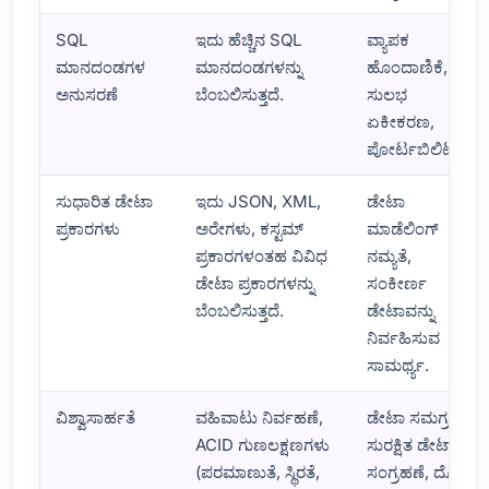
SQL
ಇದು ಹೆಚ್ಚಿನ SQL
ವ್ಯಾಪಕ
ಮಾನದಂಡಗಳ
ಮಾನದಂಡಗಳನ್ನು
ಹೊಂದಾಣಿಕೆ,
ಅನುಸರಣೆ
ಬೆಂಬಲಿಸುತ್ತದೆ.
ಸುಲಭ
ಏಕೀಕರಣ,
ಪೋರ್ಟಬಿಲಿಟಿ.
ಸುಧಾರಿತ ಡೇಟಾ
ಇದು JSON, XML,
ಡೇಟಾ
ಪ್ರಕಾರಗಳು
ಅರೇಗಳು, ಕಸ್ಟಮ್
ಮಾಡೆಲಿಂಗ್
ಪ್ರಕಾರಗಳಂತಹ ವಿವಿಧ
ನಮ್ಯತೆ,
ಡೇಟಾ ಪ್ರಕಾರಗಳನ್ನು
ಸಂಕೀರ್ಣ
ಬೆಂಬಲಿಸುತ್ತದೆ.
ಡೇಟಾವನ್ನು
ನಿರ್ವಹಿಸುವ
ಸಾಮರ್ಥ್ಯ.
ವಿಶ್ವಾಸಾರ್ಹತೆ
ವಹಿವಾಟು ನಿರ್ವಹಣೆ,
ಡೇಟಾ ಸಮಗ್ರತೆ,
ACID ಗುಣಲಕ್ಷಣಗಳು
ಸುರಕ್ಷಿತ ಡೇಟಾ
(ಪರಮಾಣುತೆ, ಸ್ಥಿರತೆ,
ಸಂಗ್ರಹಣೆ, ದೋಷ