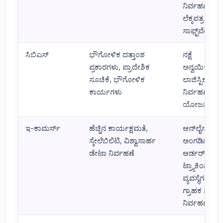
ನಿರ್ವಹಣೆ,
ಲೆಕ್ಕಪತ್ರ ನಿರ್
ಸಾಫ್ಟ್‌ವೇರ್
ಸಿಬಿಎಸ್
ಭೌಗೋಳಿಕ ದತ್ತಾಂಶ
ನಕ್ಷೆ
ಪ್ರಕಾರಗಳು, ಪ್ರಾದೇಶಿಕ
ಅನ್ವಯಿಕೆಗಳು,
ಸೂಚಿಕೆ, ಭೌಗೋಳಿಕ
ಲಾಜಿಸ್ಟಿಕ್ಸ್
ಕಾರ್ಯಗಳು
ನಿರ್ವಹಣೆ, ನ
ಯೋಜನೆ
ಇ-ಕಾಮರ್ಸ್
ಹೆಚ್ಚಿನ ಕಾರ್ಯಕ್ಷಮತೆ,
ಆನ್‌ಲೈನ್
ಸ್ಕೇಲೆಬಿಲಿಟಿ, ವಿಶ್ವಾಸಾರ್ಹ
ಅಂಗಡಿಗಳು,
ಡೇಟಾ ನಿರ್ವಹಣೆ
ಆರ್ಡರ್
ಟ್ರ್ಯಾಕಿಂಗ್
ವ್ಯವಸ್ಥೆಗಳು,
ಗ್ರಾಹಕ ಸಂಬ
ನಿರ್ವಹಣೆ