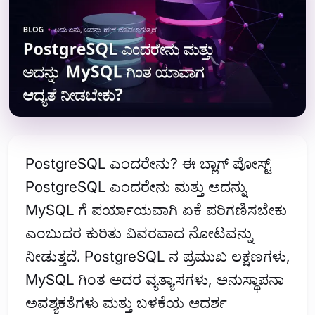
PostgreSQL ಎಂದರೇನು? ಈ ಬ್ಲಾಗ್ ಪೋಸ್ಟ್
PostgreSQL ಎಂದರೇನು ಮತ್ತು ಅದನ್ನು
MySQL ಗೆ ಪರ್ಯಾಯವಾಗಿ ಏಕೆ ಪರಿಗಣಿಸಬೇಕು
ಎಂಬುದರ ಕುರಿತು ವಿವರವಾದ ನೋಟವನ್ನು
ನೀಡುತ್ತದೆ. PostgreSQL ನ ಪ್ರಮುಖ ಲಕ್ಷಣಗಳು,
MySQL ಗಿಂತ ಅದರ ವ್ಯತ್ಯಾಸಗಳು, ಅನುಸ್ಥಾಪನಾ
ಅವಶ್ಯಕತೆಗಳು ಮತ್ತು ಬಳಕೆಯ ಆದರ್ಶ