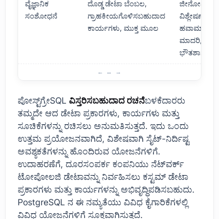
ವೈಜ್ಞಾನಿಕ
ದೊಡ್ಡ ಡೇಟಾ ಬೆಂಬಲ,
ಜೀನೋಮಿಕ್
ಸಂಶೋಧನೆ
ಗ್ರಾಹಕೀಯಗೊಳಿಸಬಹುದಾದ
ವಿಶ್ಲೇಷಣೆ,
ಕಾರ್ಯಗಳು, ಮುಕ್ತ ಮೂಲ
ಹವಾಮಾನ
ಮಾದರಿ, ಕಣ
ಭೌತಶಾಸ್ತ್ರ
ಯಾವ ಸಂದರ್ಭಗಳಲ್ಲಿ ನಾವು PostgreSQL ಅನ್ನು ಬಳಸಬೇಕು?
ಪೋಸ್ಟ್‌ಗ್ರೇSQL
ವಿಸ್ತರಿಸಬಹುದಾದ ರಚನೆ
ಬಳಕೆದಾರರು
ತಮ್ಮದೇ ಆದ ಡೇಟಾ ಪ್ರಕಾರಗಳು, ಕಾರ್ಯಗಳು ಮತ್ತು
ಸೂಚಿಕೆಗಳನ್ನು ರಚಿಸಲು ಅನುಮತಿಸುತ್ತದೆ. ಇದು ಒಂದು
ಉತ್ತಮ ಪ್ರಯೋಜನವಾಗಿದೆ, ವಿಶೇಷವಾಗಿ ಸೈಟ್-ನಿರ್ದಿಷ್ಟ
ಅವಶ್ಯಕತೆಗಳನ್ನು ಹೊಂದಿರುವ ಯೋಜನೆಗಳಿಗೆ.
ಉದಾಹರಣೆಗೆ, ದೂರಸಂಪರ್ಕ ಕಂಪನಿಯು ನೆಟ್‌ವರ್ಕ್
ಟೋಪೋಲಜಿ ಡೇಟಾವನ್ನು ನಿರ್ವಹಿಸಲು ಕಸ್ಟಮ್ ಡೇಟಾ
ಪ್ರಕಾರಗಳು ಮತ್ತು ಕಾರ್ಯಗಳನ್ನು ಅಭಿವೃದ್ಧಿಪಡಿಸಬಹುದು.
PostgreSQL ನ ಈ ನಮ್ಯತೆಯು ವಿವಿಧ ಕೈಗಾರಿಕೆಗಳಲ್ಲಿ
ವಿವಿಧ ಯೋಜನೆಗಳಿಗೆ ಸೂಕ್ತವಾಗಿಸುತ್ತದೆ.