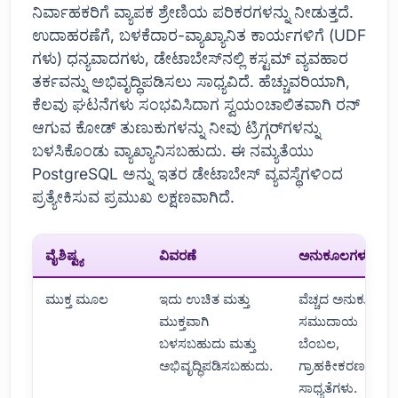
ನಿರ್ವಾಹಕರಿಗೆ ವ್ಯಾಪಕ ಶ್ರೇಣಿಯ ಪರಿಕರಗಳನ್ನು ನೀಡುತ್ತದೆ.
ಉದಾಹರಣೆಗೆ, ಬಳಕೆದಾರ-ವ್ಯಾಖ್ಯಾನಿತ ಕಾರ್ಯಗಳಿಗೆ (UDF
ಗಳು) ಧನ್ಯವಾದಗಳು, ಡೇಟಾಬೇಸ್‌ನಲ್ಲಿ ಕಸ್ಟಮ್ ವ್ಯವಹಾರ
ತರ್ಕವನ್ನು ಅಭಿವೃದ್ಧಿಪಡಿಸಲು ಸಾಧ್ಯವಿದೆ. ಹೆಚ್ಚುವರಿಯಾಗಿ,
ಕೆಲವು ಘಟನೆಗಳು ಸಂಭವಿಸಿದಾಗ ಸ್ವಯಂಚಾಲಿತವಾಗಿ ರನ್
ಆಗುವ ಕೋಡ್ ತುಣುಕುಗಳನ್ನು ನೀವು ಟ್ರಿಗ್ಗರ್‌ಗಳನ್ನು
ಬಳಸಿಕೊಂಡು ವ್ಯಾಖ್ಯಾನಿಸಬಹುದು. ಈ ನಮ್ಯತೆಯು
PostgreSQL ಅನ್ನು ಇತರ ಡೇಟಾಬೇಸ್ ವ್ಯವಸ್ಥೆಗಳಿಂದ
ಪ್ರತ್ಯೇಕಿಸುವ ಪ್ರಮುಖ ಲಕ್ಷಣವಾಗಿದೆ.
ವೈಶಿಷ್ಟ್ಯ
ವಿವರಣೆ
ಅನುಕೂಲಗಳು
ಮುಕ್ತ ಮೂಲ
ಇದು ಉಚಿತ ಮತ್ತು
ವೆಚ್ಚದ ಅನುಕೂಲ,
ಮುಕ್ತವಾಗಿ
ಸಮುದಾಯ
ಬಳಸಬಹುದು ಮತ್ತು
ಬೆಂಬಲ,
ಅಭಿವೃದ್ಧಿಪಡಿಸಬಹುದು.
ಗ್ರಾಹಕೀಕರಣ
ಸಾಧ್ಯತೆಗಳು.