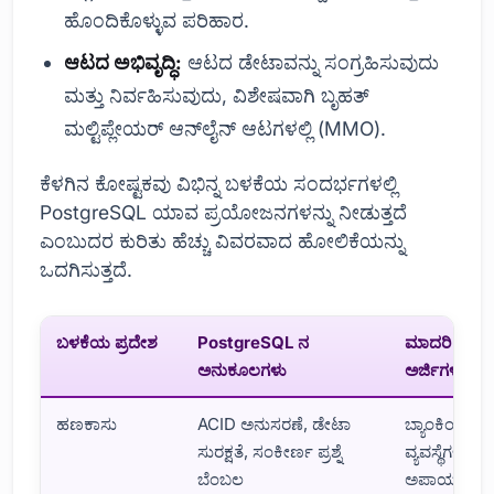
ಹೊಂದಿಕೊಳ್ಳುವ ಪರಿಹಾರ.
ಆಟದ ಅಭಿವೃದ್ಧಿ:
ಆಟದ ಡೇಟಾವನ್ನು ಸಂಗ್ರಹಿಸುವುದು
ಮತ್ತು ನಿರ್ವಹಿಸುವುದು, ವಿಶೇಷವಾಗಿ ಬೃಹತ್
ಮಲ್ಟಿಪ್ಲೇಯರ್ ಆನ್‌ಲೈನ್ ಆಟಗಳಲ್ಲಿ (MMO).
ಕೆಳಗಿನ ಕೋಷ್ಟಕವು ವಿಭಿನ್ನ ಬಳಕೆಯ ಸಂದರ್ಭಗಳಲ್ಲಿ
PostgreSQL ಯಾವ ಪ್ರಯೋಜನಗಳನ್ನು ನೀಡುತ್ತದೆ
ಎಂಬುದರ ಕುರಿತು ಹೆಚ್ಚು ವಿವರವಾದ ಹೋಲಿಕೆಯನ್ನು
ಒದಗಿಸುತ್ತದೆ.
ಬಳಕೆಯ ಪ್ರದೇಶ
PostgreSQL ನ
ಮಾದರಿ
ಅನುಕೂಲಗಳು
ಅರ್ಜಿಗಳು
ಹಣಕಾಸು
ACID ಅನುಸರಣೆ, ಡೇಟಾ
ಬ್ಯಾಂಕಿಂಗ್
ಸುರಕ್ಷತೆ, ಸಂಕೀರ್ಣ ಪ್ರಶ್ನೆ
ವ್ಯವಸ್ಥೆಗಳು,
ಬೆಂಬಲ
ಅಪಾಯ