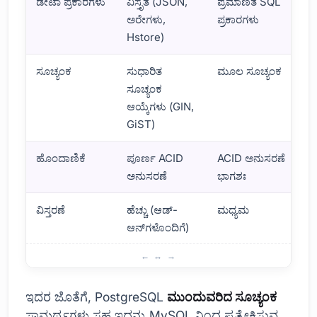
ಡೇಟಾ ಪ್ರಕಾರಗಳು
ವಿಸ್ತೃತ (JSON,
ಪ್ರಮಾಣಿತ SQL
ಅರೇಗಳು,
ಪ್ರಕಾರಗಳು
Hstore)
ಸೂಚ್ಯಂಕ
ಸುಧಾರಿತ
ಮೂಲ ಸೂಚ್ಯಂಕ
ಸೂಚ್ಯಂಕ
ಆಯ್ಕೆಗಳು (GIN,
GiST)
ಹೊಂದಾಣಿಕೆ
ಪೂರ್ಣ ACID
ACID ಅನುಸರಣೆ
ಅನುಸರಣೆ
ಭಾಗಶಃ
ವಿಸ್ತರಣೆ
ಹೆಚ್ಚು (ಆಡ್-
ಮಧ್ಯಮ
ಆನ್‌ಗಳೊಂದಿಗೆ)
MySQL ಗಿಂತ ಭಿನ್ನವಾಗಿ PostgreSQL ನ ವೈಶಿಷ್ಟ್ಯಗಳು
ಇದರ ಜೊತೆಗೆ, PostgreSQL
ಮುಂದುವರಿದ ಸೂಚ್ಯಂಕ
ಸಾಮರ್ಥ್ಯಗಳು ಸಹ ಇದನ್ನು MySQL ನಿಂದ ಪ್ರತ್ಯೇಕಿಸುವ