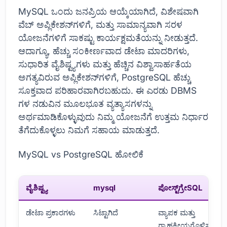
MySQL ಒಂದು ಜನಪ್ರಿಯ ಆಯ್ಕೆಯಾಗಿದೆ, ವಿಶೇಷವಾಗಿ
ವೆಬ್ ಅಪ್ಲಿಕೇಶನ್‌ಗಳಿಗೆ, ಮತ್ತು ಸಾಮಾನ್ಯವಾಗಿ ಸರಳ
ಯೋಜನೆಗಳಿಗೆ ಸಾಕಷ್ಟು ಕಾರ್ಯಕ್ಷಮತೆಯನ್ನು ನೀಡುತ್ತದೆ.
ಆದಾಗ್ಯೂ, ಹೆಚ್ಚು ಸಂಕೀರ್ಣವಾದ ಡೇಟಾ ಮಾದರಿಗಳು,
ಸುಧಾರಿತ ವೈಶಿಷ್ಟ್ಯಗಳು ಮತ್ತು ಹೆಚ್ಚಿನ ವಿಶ್ವಾಸಾರ್ಹತೆಯ
ಅಗತ್ಯವಿರುವ ಅಪ್ಲಿಕೇಶನ್‌ಗಳಿಗೆ, PostgreSQL ಹೆಚ್ಚು
ಸೂಕ್ತವಾದ ಪರಿಹಾರವಾಗಿರಬಹುದು. ಈ ಎರಡು DBMS
ಗಳ ನಡುವಿನ ಮೂಲಭೂತ ವ್ಯತ್ಯಾಸಗಳನ್ನು
ಅರ್ಥಮಾಡಿಕೊಳ್ಳುವುದು ನಿಮ್ಮ ಯೋಜನೆಗೆ ಉತ್ತಮ ನಿರ್ಧಾರ
ತೆಗೆದುಕೊಳ್ಳಲು ನಿಮಗೆ ಸಹಾಯ ಮಾಡುತ್ತದೆ.
MySQL vs PostgreSQL ಹೋಲಿಕೆ
ವೈಶಿಷ್ಟ್ಯ
mysql
ಪೋಸ್ಟ್‌ಗ್ರೇSQL
ಡೇಟಾ ಪ್ರಕಾರಗಳು
ಸಿಟ್ಟಾಗಿದೆ
ವ್ಯಾಪಕ ಮತ್ತು
ಗ್ರಾಹಕೀಯಗೊಳಿಸಬಹು