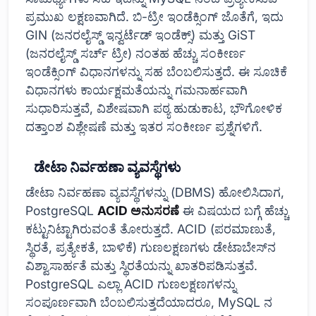
ಪ್ರಮುಖ ಲಕ್ಷಣವಾಗಿದೆ. ಬಿ-ಟ್ರೀ ಇಂಡೆಕ್ಸಿಂಗ್ ಜೊತೆಗೆ, ಇದು
GIN (ಜನರಲೈಸ್ಡ್ ಇನ್ವರ್ಟೆಡ್ ಇಂಡೆಕ್ಸ್) ಮತ್ತು GiST
(ಜನರಲೈಸ್ಡ್ ಸರ್ಚ್ ಟ್ರೀ) ನಂತಹ ಹೆಚ್ಚು ಸಂಕೀರ್ಣ
ಇಂಡೆಕ್ಸಿಂಗ್ ವಿಧಾನಗಳನ್ನು ಸಹ ಬೆಂಬಲಿಸುತ್ತದೆ. ಈ ಸೂಚಿಕೆ
ವಿಧಾನಗಳು ಕಾರ್ಯಕ್ಷಮತೆಯನ್ನು ಗಮನಾರ್ಹವಾಗಿ
ಸುಧಾರಿಸುತ್ತವೆ, ವಿಶೇಷವಾಗಿ ಪಠ್ಯ ಹುಡುಕಾಟ, ಭೌಗೋಳಿಕ
ದತ್ತಾಂಶ ವಿಶ್ಲೇಷಣೆ ಮತ್ತು ಇತರ ಸಂಕೀರ್ಣ ಪ್ರಶ್ನೆಗಳಿಗೆ.
ಡೇಟಾ ನಿರ್ವಹಣಾ ವ್ಯವಸ್ಥೆಗಳು
ಡೇಟಾ ನಿರ್ವಹಣಾ ವ್ಯವಸ್ಥೆಗಳನ್ನು (DBMS) ಹೋಲಿಸಿದಾಗ,
PostgreSQL
ACID ಅನುಸರಣೆ
ಈ ವಿಷಯದ ಬಗ್ಗೆ ಹೆಚ್ಚು
ಕಟ್ಟುನಿಟ್ಟಾಗಿರುವಂತೆ ತೋರುತ್ತದೆ. ACID (ಪರಮಾಣುತೆ,
ಸ್ಥಿರತೆ, ಪ್ರತ್ಯೇಕತೆ, ಬಾಳಿಕೆ) ಗುಣಲಕ್ಷಣಗಳು ಡೇಟಾಬೇಸ್‌ನ
ವಿಶ್ವಾಸಾರ್ಹತೆ ಮತ್ತು ಸ್ಥಿರತೆಯನ್ನು ಖಾತರಿಪಡಿಸುತ್ತವೆ.
PostgreSQL ಎಲ್ಲಾ ACID ಗುಣಲಕ್ಷಣಗಳನ್ನು
ಸಂಪೂರ್ಣವಾಗಿ ಬೆಂಬಲಿಸುತ್ತದೆಯಾದರೂ, MySQL ನ