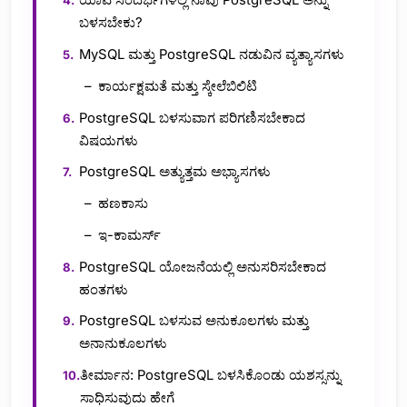
ಯಾವ ಸಂದರ್ಭಗಳಲ್ಲಿ ನಾವು PostgreSQL ಅನ್ನು
ಬಳಸಬೇಕು?
MySQL ಮತ್ತು PostgreSQL ನಡುವಿನ ವ್ಯತ್ಯಾಸಗಳು
ಕಾರ್ಯಕ್ಷಮತೆ ಮತ್ತು ಸ್ಕೇಲೆಬಿಲಿಟಿ
PostgreSQL ಬಳಸುವಾಗ ಪರಿಗಣಿಸಬೇಕಾದ
ವಿಷಯಗಳು
PostgreSQL ಅತ್ಯುತ್ತಮ ಅಭ್ಯಾಸಗಳು
ಹಣಕಾಸು
ಇ-ಕಾಮರ್ಸ್
PostgreSQL ಯೋಜನೆಯಲ್ಲಿ ಅನುಸರಿಸಬೇಕಾದ
ಹಂತಗಳು
PostgreSQL ಬಳಸುವ ಅನುಕೂಲಗಳು ಮತ್ತು
ಅನಾನುಕೂಲಗಳು
ತೀರ್ಮಾನ: PostgreSQL ಬಳಸಿಕೊಂಡು ಯಶಸ್ಸನ್ನು
ಸಾಧಿಸುವುದು ಹೇಗೆ