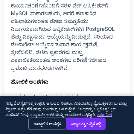
ಕಾರ್ಯಾಚರಣೆಗಳೊಂದಿಗೆ ಸರಳ ವೆಬ್ ಅಪ್ಲಿಕೇಶನ್‌ಗೆ
MySQL ಸಾಕಾಗಬಹುದು, ಆದರೆ ಹಣಕಾಸಿನ
ವಹಿವಾಟುಗಳಂತಹ ಡೇಟಾ ಸಮಗ್ರತೆಯು
ನಿರ್ಣಾಯಕವಾಗಿರುವ ಅಪ್ಲಿಕೇಶನ್‌ಗಳಿಗೆ PostgreSQL
ಹೆಚ್ಚು ವಿಶ್ವಾಸಾರ್ಹ ಆಯ್ಕೆಯನ್ನು ನೀಡುತ್ತದೆ. ಸರಿಯಾದ
ಡೇಟಾಬೇಸ್ ಆಯ್ಕೆಮಾಡುವಾಗ ಕಾರ್ಯಕ್ಷಮತೆ,
ಸ್ಕೇಲೆಬಿಲಿಟಿ, ಡೇಟಾ ಪ್ರಕಾರಗಳು ಮತ್ತು
ಏಕಕಾಲಿಕತೆಯಂತಹ ಅಂಶಗಳು ಪರಿಗಣಿಸಬೇಕಾದ
ಪ್ರಮುಖ ಮಾನದಂಡಗಳಾಗಿವೆ.
ಹೋಲಿಕೆ ಅಂಶಗಳು
ಡೇಟಾ ಪ್ರಕಾರಗಳು ಮತ್ತು ನಮ್ಯತೆ
ನಮ್ಮ ವೆಬ್‌ಸೈಟ್‌ನಲ್ಲಿ ಉತ್ತಮ ಅನುಭವ ನೀಡಲು, ವಿಷಯವನ್ನು ವೈಯುಕ್ತೀಕರಿಸಲು ಮತ್ತು
ACID ಅನುಸರಣೆ ಮತ್ತು ಡೇಟಾ ವಿಶ್ವಾಸಾರ್ಹತೆ
ಟ್ರಾಫಿಕ್ ವಿಶ್ಲেষಣೆಗೆ ನಾವು ಕುಕೀಗಳನ್ನ ಬಳಸುತ್ತೇವೆ. "ಎಲ್ಲವನ್ನು ಒಪ್ಪಿಕೊಳ್ಳಿ" ಕ್ಲಿಕ್
ಮಾಡಿದರೆ ನೀವು ನಮ್ಮ ಕುಕೀ ಬಳಕೆಯನ್ನು ಅನುಮೋಜಿಸುತ್ತಿದ್ದೀರಿ.
ಕುಕೀ ನೀತಿ
ಸಮಕಾಲೀನ ನಿರ್ವಹಣೆ
→
×
View this page in English?
ತಾತ್ಕಾಲಿಕ ಅವಶ್ಯಕ
ಎಲ್ಲವನ್ನು ಒಪ್ಪಿಕೊಳ್ಳಿ
ಕಾರ್ಯಕ್ಷಮತೆ ಮತ್ತು ಸ್ಕೇಲೆಬಿಲಿಟಿ