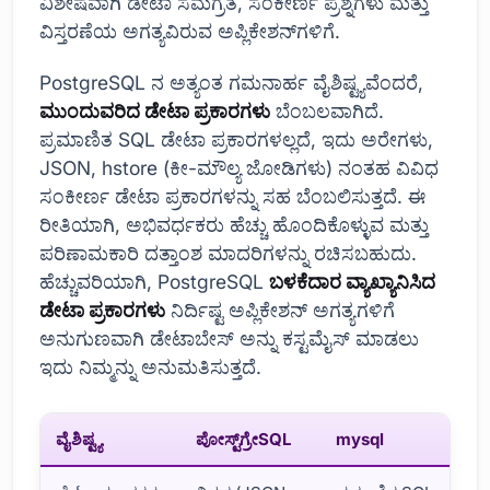
ವಿಶೇಷವಾಗಿ ಡೇಟಾ ಸಮಗ್ರತೆ, ಸಂಕೀರ್ಣ ಪ್ರಶ್ನೆಗಳು ಮತ್ತು
ವಿಸ್ತರಣೆಯ ಅಗತ್ಯವಿರುವ ಅಪ್ಲಿಕೇಶನ್‌ಗಳಿಗೆ.
PostgreSQL ನ ಅತ್ಯಂತ ಗಮನಾರ್ಹ ವೈಶಿಷ್ಟ್ಯವೆಂದರೆ,
ಮುಂದುವರಿದ ಡೇಟಾ ಪ್ರಕಾರಗಳು
ಬೆಂಬಲವಾಗಿದೆ.
ಪ್ರಮಾಣಿತ SQL ಡೇಟಾ ಪ್ರಕಾರಗಳಲ್ಲದೆ, ಇದು ಅರೇಗಳು,
JSON, hstore (ಕೀ-ಮೌಲ್ಯ ಜೋಡಿಗಳು) ನಂತಹ ವಿವಿಧ
ಸಂಕೀರ್ಣ ಡೇಟಾ ಪ್ರಕಾರಗಳನ್ನು ಸಹ ಬೆಂಬಲಿಸುತ್ತದೆ. ಈ
ರೀತಿಯಾಗಿ, ಅಭಿವರ್ಧಕರು ಹೆಚ್ಚು ಹೊಂದಿಕೊಳ್ಳುವ ಮತ್ತು
ಪರಿಣಾಮಕಾರಿ ದತ್ತಾಂಶ ಮಾದರಿಗಳನ್ನು ರಚಿಸಬಹುದು.
ಹೆಚ್ಚುವರಿಯಾಗಿ, PostgreSQL
ಬಳಕೆದಾರ ವ್ಯಾಖ್ಯಾನಿಸಿದ
ಡೇಟಾ ಪ್ರಕಾರಗಳು
ನಿರ್ದಿಷ್ಟ ಅಪ್ಲಿಕೇಶನ್ ಅಗತ್ಯಗಳಿಗೆ
ಅನುಗುಣವಾಗಿ ಡೇಟಾಬೇಸ್ ಅನ್ನು ಕಸ್ಟಮೈಸ್ ಮಾಡಲು
ಇದು ನಿಮ್ಮನ್ನು ಅನುಮತಿಸುತ್ತದೆ.
ವೈಶಿಷ್ಟ್ಯ
ಪೋಸ್ಟ್‌ಗ್ರೇSQL
mysql