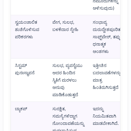
ನಮೂದುಗಳನ್ನು
ಅಳಿಸುವುದು)
ಸ್ವಯಂಚಾಲಿತ
ವೇಗ, ಸುಲಭ,
ಸಂಭಾವ್ಯ
ಶುಚಿಗೊಳಿಸುವ
ಬಳಕೆದಾರ ಸ್ನೇಹಿ
ದುರುದ್ದೇಶಪೂರಿತ
ಪರಿಕರಗಳು
ಸಾಫ್ಟ್‌ವೇರ್, ತಪ್ಪು
ಧನಾತ್ಮಕ
ಅಂಶಗಳು
ಸಿಸ್ಟಮ್
ಸುಲಭ, ವ್ಯವಸ್ಥೆಯು
ಇತ್ತೀಚಿನ
ಪುನಃಸ್ಥಾಪನೆ
ಅದರ ಹಿಂದಿನ
ಬದಲಾವಣೆಗಳನ್ನು
ಸ್ಥಿತಿಗೆ ಮರಳಲು
ಮಾತ್ರ
ಅನುವು
ಹಿಂತಿರುಗಿಸುತ್ತದೆ
ಮಾಡಿಕೊಡುತ್ತದೆ
ಬ್ಯಾಕಪ್
ಸುರಕ್ಷಿತ,
ಇದನ್ನು
ಸಮಸ್ಯೆಗಳಿದ್ದಾಗ
ನಿಯಮಿತವಾಗಿ
ನೋಂದಾವಣೆಯನ್ನು
ಮಾಡಬೇಕಾಗಿದೆ.
ಪುನಃಸ್ಥಾಪಿಸುವ