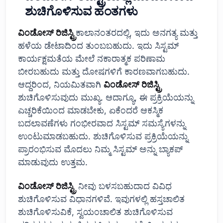
ಶುಚಿಗೊಳಿಸುವ ಹಂತಗಳು
ವಿಂಡೋಸ್ ರಿಜಿಸ್ಟ್ರಿ
ಕಾಲಾನಂತರದಲ್ಲಿ, ಇದು ಅನಗತ್ಯ ಮತ್ತು
ಹಳೆಯ ಡೇಟಾದಿಂದ ತುಂಬಬಹುದು. ಇದು ಸಿಸ್ಟಮ್
ಕಾರ್ಯಕ್ಷಮತೆಯ ಮೇಲೆ ನಕಾರಾತ್ಮಕ ಪರಿಣಾಮ
ಬೀರಬಹುದು ಮತ್ತು ದೋಷಗಳಿಗೆ ಕಾರಣವಾಗಬಹುದು.
ಆದ್ದರಿಂದ, ನಿಯಮಿತವಾಗಿ
ವಿಂಡೋಸ್ ರಿಜಿಸ್ಟ್ರಿ
ಶುಚಿಗೊಳಿಸುವುದು ಮುಖ್ಯ. ಆದಾಗ್ಯೂ, ಈ ಪ್ರಕ್ರಿಯೆಯನ್ನು
ಎಚ್ಚರಿಕೆಯಿಂದ ಮಾಡಬೇಕು, ಏಕೆಂದರೆ ಆಕಸ್ಮಿಕ
ಬದಲಾವಣೆಗಳು ಗಂಭೀರವಾದ ಸಿಸ್ಟಮ್ ಸಮಸ್ಯೆಗಳನ್ನು
ಉಂಟುಮಾಡಬಹುದು. ಶುಚಿಗೊಳಿಸುವ ಪ್ರಕ್ರಿಯೆಯನ್ನು
ಪ್ರಾರಂಭಿಸುವ ಮೊದಲು ನಿಮ್ಮ ಸಿಸ್ಟಮ್ ಅನ್ನು ಬ್ಯಾಕಪ್
ಮಾಡುವುದು ಉತ್ತಮ.
ವಿಂಡೋಸ್ ರಿಜಿಸ್ಟ್ರಿ
ನೀವು ಬಳಸಬಹುದಾದ ವಿವಿಧ
ಶುಚಿಗೊಳಿಸುವ ವಿಧಾನಗಳಿವೆ. ಇವುಗಳಲ್ಲಿ ಹಸ್ತಚಾಲಿತ
ಶುಚಿಗೊಳಿಸುವಿಕೆ, ಸ್ವಯಂಚಾಲಿತ ಶುಚಿಗೊಳಿಸುವ