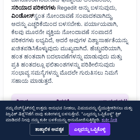
ಸರಿಯಾದ ಪರಿಕರಗಳು
Regedit ಅನ್ನು ಬಳಸುವುದು,
ವಿಂಡೋಸ್
ಸ್ವಂತ ನೋಂದಾವಣೆ ಸಂಪಾದಕವಾಗಿದ್ದು,
ಅದನ್ನು ಎಚ್ಚರಿಕೆಯಿಂದ ಬಳಸಬೇಕು. ಪರ್ಯಾಯವಾಗಿ,
ಕೆಲವು ಮೂರನೇ ವ್ಯಕ್ತಿಯ ನೋಂದಾವಣೆ ಸಂಪಾದನೆ
ಪರಿಕರಗಳು ಲಭ್ಯವಿದೆ, ಆದರೆ ಅವುಗಳ ವಿಶ್ವಾಸಾರ್ಹತೆಯನ್ನು
ಖಚಿತಪಡಿಸಿಕೊಳ್ಳುವುದು ಮುಖ್ಯವಾಗಿದೆ. ಹೆಚ್ಚುವರಿಯಾಗಿ,
ಹಂತ ಹಂತವಾಗಿ ಬದಲಾವಣೆಗಳನ್ನು ಮಾಡುವುದು ಮತ್ತು
ಪ್ರತಿ ಹಂತದಲ್ಲೂ ಫಲಿತಾಂಶಗಳನ್ನು ಪರಿಶೀಲಿಸುವುದು
ಸಂಭಾವ್ಯ ಸಮಸ್ಯೆಗಳನ್ನು ಮೊದಲೇ ಗುರುತಿಸಲು ನಿಮಗೆ
ಸಹಾಯ ಮಾಡುತ್ತದೆ.
ವಿಧಾನ
ವಿವರಣೆ
ಅಪಾಯದ ಮಟ್ಟ
ನಮ್ಮ ವೆಬ್‌ಸೈಟ್‌ನಲ್ಲಿ ಉತ್ತಮ ಅನುಭವ ನೀಡಲು, ವಿಷಯವನ್ನು ವೈಯುಕ್ತೀಕರಿಸಲು ಮತ್ತು
ಟ್ರಾಫಿಕ್ ವಿಶ್ಲেষಣೆಗೆ ನಾವು ಕುಕೀಗಳನ್ನ ಬಳಸುತ್ತೇವೆ. "ಎಲ್ಲವನ್ನು ಒಪ್ಪಿಕೊಳ್ಳಿ" ಕ್ಲಿಕ್
ಬ್ಯಾಕಪ್ ರಿಜಿಸ್ಟ್ರಿ
ಸಂಪೂರ್ಣ
ಕಡಿಮೆ
ಮಾಡಿದರೆ ನೀವು ನಮ್ಮ ಕುಕೀ ಬಳಕೆಯನ್ನು ಅನುಮೋಜಿಸುತ್ತಿದ್ದೀರಿ.
ಕುಕೀ ನೀತಿ
ನೋಂದಾವಣೆ
→
×
View this page in English?
ತಾತ್ಕಾಲಿಕ ಅವಶ್ಯಕ
ಎಲ್ಲವನ್ನು ಒಪ್ಪಿಕೊಳ್ಳಿ
ಅಥವಾ ಅದರ