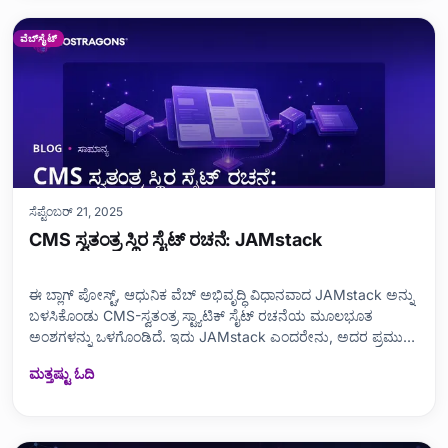
ವೆಬ್‌ಸೈಟ್
ಸೆಪ್ಟೆಂಬರ್ 21, 2025
CMS ಸ್ವತಂತ್ರ ಸ್ಥಿರ ಸೈಟ್ ರಚನೆ: JAMstack
ಈ ಬ್ಲಾಗ್ ಪೋಸ್ಟ್, ಆಧುನಿಕ ವೆಬ್ ಅಭಿವೃದ್ಧಿ ವಿಧಾನವಾದ JAMstack ಅನ್ನು
ಬಳಸಿಕೊಂಡು CMS-ಸ್ವತಂತ್ರ ಸ್ಟ್ಯಾಟಿಕ್ ಸೈಟ್ ರಚನೆಯ ಮೂಲಭೂತ
ಅಂಶಗಳನ್ನು ಒಳಗೊಂಡಿದೆ. ಇದು JAMstack ಎಂದರೇನು, ಅದರ ಪ್ರಮುಖ
ಅಂಶಗಳು ಮತ್ತು ಸ್ಟ್ಯಾಟಿಕ್ ಸೈಟ್‌ಗಳು ಏಕೆ ಆದ್ಯತೆಯ ಆಯ್ಕೆಯಾಗಿದೆ
ಮತ್ತಷ್ಟು ಓದಿ
ಎಂಬುದನ್ನು ಒಳಗೊಂಡಿದೆ. ಸ್ಟ್ಯಾಟಿಕ್ ಸೈಟ್ ಅನ್ನು ರಚಿಸುವಲ್ಲಿ ಒಳಗೊಂಡಿರುವ
ಹಂತಗಳು, CMS ನಿಂದ ಸ್ವತಂತ್ರವಾಗಿ