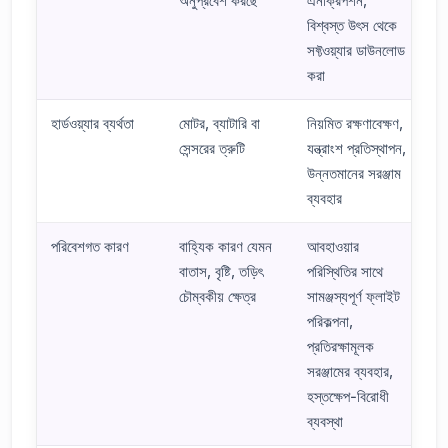
অনুপ্রবেশ করছে
এনক্রিপশন,
বিশ্বস্ত উৎস থেকে
সফ্টওয়্যার ডাউনলোড
করা
হার্ডওয়্যার ব্যর্থতা
মোটর, ব্যাটারি বা
নিয়মিত রক্ষণাবেক্ষণ,
সেন্সরের ত্রুটি
যন্ত্রাংশ প্রতিস্থাপন,
উন্নতমানের সরঞ্জাম
ব্যবহার
পরিবেশগত কারণ
বাহ্যিক কারণ যেমন
আবহাওয়ার
বাতাস, বৃষ্টি, তড়িৎ
পরিস্থিতির সাথে
চৌম্বকীয় ক্ষেত্র
সামঞ্জস্যপূর্ণ ফ্লাইট
পরিকল্পনা,
প্রতিরক্ষামূলক
সরঞ্জামের ব্যবহার,
হস্তক্ষেপ-বিরোধী
ব্যবস্থা