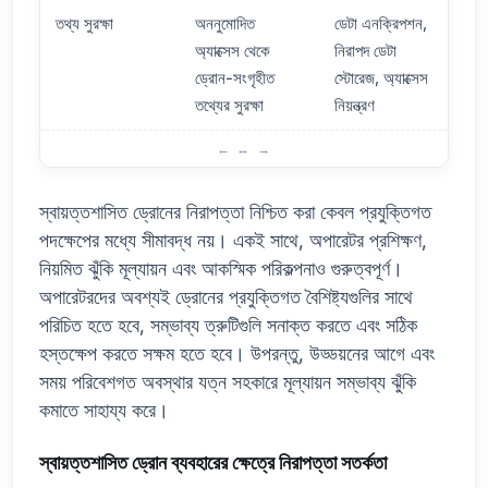
তথ্য সুরক্ষা
অননুমোদিত
ডেটা এনক্রিপশন,
অ্যাক্সেস থেকে
নিরাপদ ডেটা
ড্রোন-সংগৃহীত
স্টোরেজ, অ্যাক্সেস
তথ্যের সুরক্ষা
নিয়ন্ত্রণ
ড্রোন নিরাপত্তা: স্বায়ত্তশাসিত ড্রোনে বিবেচনা করার বিষয়গুলি
স্বায়ত্তশাসিত ড্রোনের নিরাপত্তা নিশ্চিত করা কেবল প্রযুক্তিগত
পদক্ষেপের মধ্যে সীমাবদ্ধ নয়। একই সাথে, অপারেটর প্রশিক্ষণ,
নিয়মিত ঝুঁকি মূল্যায়ন এবং আকস্মিক পরিকল্পনাও গুরুত্বপূর্ণ।
অপারেটরদের অবশ্যই ড্রোনের প্রযুক্তিগত বৈশিষ্ট্যগুলির সাথে
পরিচিত হতে হবে, সম্ভাব্য ত্রুটিগুলি সনাক্ত করতে এবং সঠিক
হস্তক্ষেপ করতে সক্ষম হতে হবে। উপরন্তু, উড্ডয়নের আগে এবং
সময় পরিবেশগত অবস্থার যত্ন সহকারে মূল্যায়ন সম্ভাব্য ঝুঁকি
কমাতে সাহায্য করে।
স্বায়ত্তশাসিত ড্রোন ব্যবহারের ক্ষেত্রে নিরাপত্তা সতর্কতা