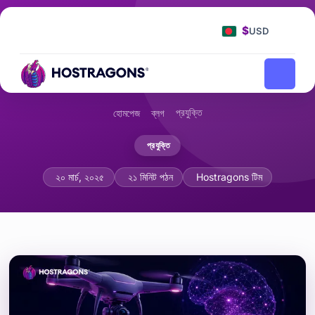
$
USD
প্রযুক্তি
হোমপেজ
ব্লগ
প্রযুক্তি
স্বায়ত্তশাসিত ড্রোন এবং কৃত্রিম বুদ্ধিমত্তা একীকরণ
২০ মার্চ, ২০২৫
২১ মিনিট পঠন
Hostragons টিম