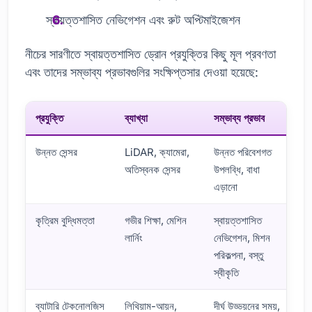
স্বায়ত্তশাসিত নেভিগেশন এবং রুট অপ্টিমাইজেশন
নীচের সারণীতে স্বায়ত্তশাসিত ড্রোন প্রযুক্তির কিছু মূল প্রবণতা
এবং তাদের সম্ভাব্য প্রভাবগুলির সংক্ষিপ্তসার দেওয়া হয়েছে:
প্রযুক্তি
ব্যাখ্যা
সম্ভাব্য প্রভাব
উন্নত সেন্সর
LiDAR, ক্যামেরা,
উন্নত পরিবেশগত
অতিস্বনক সেন্সর
উপলব্ধি, বাধা
এড়ানো
কৃত্রিম বুদ্ধিমত্তা
গভীর শিক্ষা, মেশিন
স্বায়ত্তশাসিত
লার্নিং
নেভিগেশন, মিশন
পরিকল্পনা, বস্তু
স্বীকৃতি
ব্যাটারি টেকনোলজিস
লিথিয়াম-আয়ন,
দীর্ঘ উড্ডয়নের সময়,