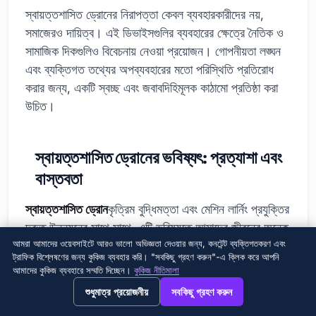
স্বায়ত্তশাসিত ড্রোনের নিরাপত্তা কেবল ব্যবহারকারীদের নয়,
সমাজেরও দায়িত্ব। এই ডিভাইসগুলির ব্যবহারের ক্ষেত্রে নৈতিক ও
সামাজিক দিকগুলিও বিবেচনায় নেওয়া প্রয়োজন। গোপনীয়তা লঙ্ঘন
এবং ব্যক্তিগত তথ্যের অপব্যবহারের মতো পরিস্থিতি প্রতিরোধ
করার জন্য, একটি স্বচ্ছ এবং জবাবদিহিমূলক কাঠামো প্রতিষ্ঠা করা
উচিত।
স্বায়ত্তশাসিত ড্রোনের ভবিষ্যৎ: প্রত্যাশা এবং
বাস্তবতা
স্বায়ত্তশাসিত ড্রোন
কৃত্রিম বুদ্ধিমত্তা এবং মেশিন লার্নিং প্রযুক্তির
দ্রুত উন্নয়নের সাথে সাথে, এটি ভবিষ্যতে আমাদের জীবনের অনেক
আমরা আমাদের ওয়েবসাইটে আরও ভালো অভিজ্ঞতা দেওয়ার জন্য, কনটেন্ট ব্যক্তিগতকরণ এবং
ক্ষেত্রে গুরুত্বপূর্ণ ভূমিকা পালনের জন্য প্রস্তুতি নিচ্ছে। তবে,
ট্রাফিক বিশ্লেষণের জন্য কুকিজ ব্যবহার করি। "সবকিছু গ্রহণ করুন"-এ ক্লিক করে আপনি
ভবিষ্যতের জন্য কৌশল তৈরির জন্য এই ক্ষেত্রে প্রত্যাশা এবং
আমাদের কুকিজ ব্যবহারে সম্মতি দিচ্ছেন।
কুকিজ নীতিমালা
বাস্তবতার মধ্যে ভারসাম্য সঠিকভাবে মূল্যায়ন করা অত্যন্ত
→
×
View this page in English?
শুধুমাত্র প্রয়োজনীয়
সবকিছু গ্রহণ করুন
গুরুত্বপূর্ণ। ড্রোন প্রযুক্তির সম্ভাবনাকে সম্পূর্ণরূপে উপলব্ধি