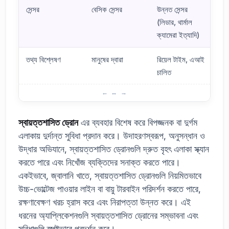
সেন্সর
বেসিক সেন্সর
উন্নত সেন্সর
(লিডার, থার্মাল
ক্যামেরা ইত্যাদি)
তথ্য বিশ্লেষণ
মানুষের দ্বারা
রিয়েল টাইম, এআই
চালিত
স্বায়ত্তশাসিত ড্রোন কী? মৌলিক ধারণা এবং সংজ্ঞা
স্বায়ত্তশাসিত ড্রোন
এর ব্যবহার বিশেষ করে বিপজ্জনক বা দুর্গম
এলাকায় দুর্দান্ত সুবিধা প্রদান করে। উদাহরণস্বরূপ, অনুসন্ধান ও
উদ্ধার অভিযানে, স্বায়ত্তশাসিত ড্রোনগুলি দ্রুত বৃহৎ এলাকা স্ক্যান
করতে পারে এবং নিখোঁজ ব্যক্তিদের সনাক্ত করতে পারে।
একইভাবে, জ্বালানি খাতে, স্বায়ত্তশাসিত ড্রোনগুলি নিয়মিতভাবে
উচ্চ-ভোল্টেজ পাওয়ার লাইন বা বায়ু টারবাইন পরিদর্শন করতে পারে,
রক্ষণাবেক্ষণ খরচ হ্রাস করে এবং নিরাপত্তা উন্নত করে। এই
ধরনের অ্যাপ্লিকেশনগুলি স্বায়ত্তশাসিত ড্রোনের সম্ভাবনা এবং
সুবিধাগুলি স্পষ্টভাবে প্রদর্শন করে।