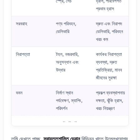
স্প্রে, সেচ
হ্রাস, পরিবেশগত
প্রভাব হ্রাস
সরবরাহ
পণ্য পরিবহন,
দ্রুত এবং নিরাপদ
ডেলিভারি
ডেলিভারি, পরিবহন
খরচ কম
নিরাপত্তা
টহল, নজরদারি,
কার্যকর নিরাপত্তা
অনুসন্ধান এবং
ব্যবস্থা, দ্রুত
উদ্ধার
প্রতিক্রিয়া, মানব
জীবনের সুরক্ষা
ভবন
নির্মাণ স্থান
প্রকল্প ব্যবস্থাপনায়
পর্যবেক্ষণ, ম্যাপিং,
দক্ষতা, ঝুঁকি হ্রাস,
পরিদর্শন
খরচ নিয়ন্ত্রণ
স্বায়ত্তশাসিত ড্রোন ব্যবহারের ক্ষেত্র: প্রয়োগের উদাহরণ
তুমি দেখতে পাচ্ছ,
স্বায়ত্তশাসিত ড্রোন
বিভিন্ন খাতে উল্লেখযোগ্য