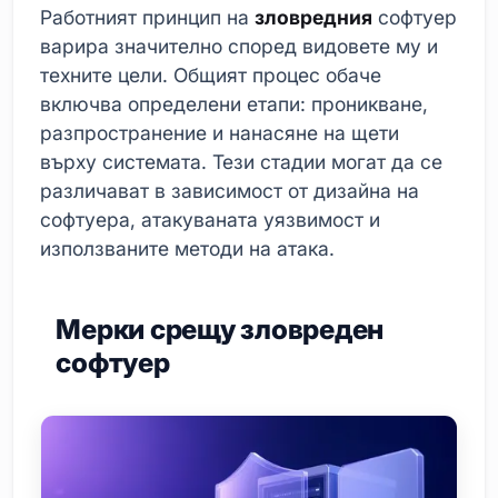
Работният принцип на
зловредния
софтуер
варира значително според видовете му и
техните цели. Общият процес обаче
включва определени етапи: проникване,
разпространение и нанасяне на щети
върху системата. Тези стадии могат да се
различават в зависимост от дизайна на
софтуера, атакуваната уязвимост и
използваните методи на атака.
Мерки срещу зловреден
софтуер