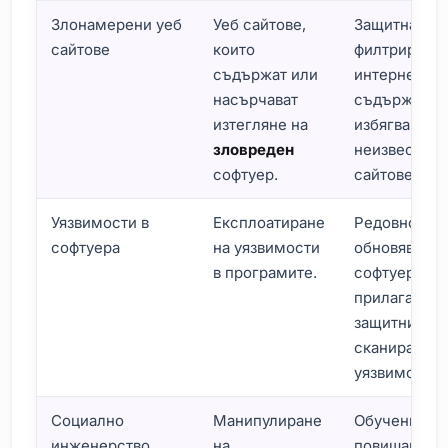
Злонамерени уеб
Уеб сайтове,
Защитна сте
сайтове
които
филтриране 
съдържат или
интернет
насърчават
съдържание
изтегляне на
избягване н
зловреден
неизвестни
софтуер.
сайтове.
Уязвимости в
Експлоатиране
Редовно
софтуера
на уязвимости
обновяване 
в програмите.
софтуера,
прилагане н
защитни пач
сканиране з
уязвимости.
Социално
Манипулиране
Обучения за
инженерство
на
повишаване 