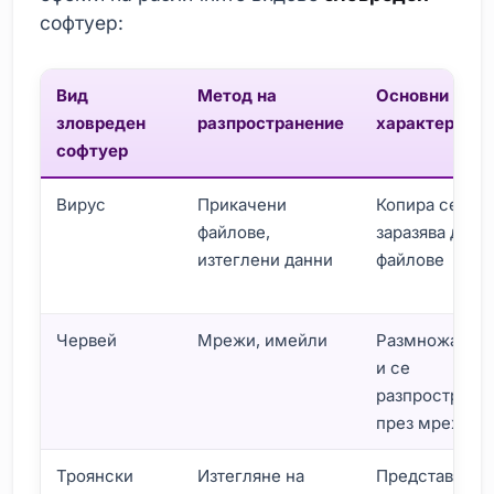
софтуер:
Вид
Метод на
Основни
зловреден
разпространение
характеристи
софтуер
Вирус
Прикачени
Копира се и
файлове,
заразява друг
изтеглени данни
файлове
Червей
Мрежи, имейли
Размножава с
и се
разпространя
през мрежата
Троянски
Изтегляне на
Представя се