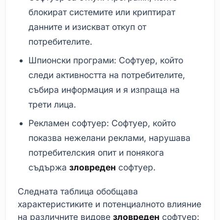
блокират системите или криптират
данните и изискват откуп от
потребителите.
Шпионски програми: Софтуер, който
следи активността на потребителите,
събира информация и я изпраща на
трети лица.
Рекламен софтуер: Софтуер, който
показва нежелани реклами, нарушава
потребителския опит и понякога
съдържа
зловреден
софтуер.
Следната таблица обобщава
характеристиките и потенциалното влияние
на различните видове
зловреден
софтуер: