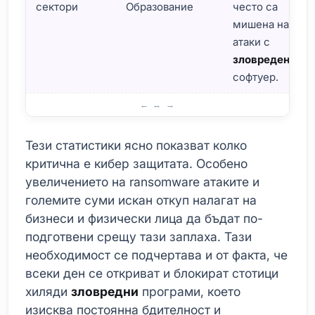
сектори
Образование
често са
мишена на
атаки с
зловреден
софтуер.
Зловредният софтуер през важни статистики
Тези статистики ясно показват колко
критична е кибер защитата. Особено
увеличението на ransomware атаките и
големите суми искан откуп налагат на
бизнеси и физически лица да бъдат по-
подготвени срещу тази заплаха. Тази
необходимост се подчертава и от факта, че
всеки ден се откриват и блокират стотици
хиляди
зловредни
програми, което
изисква постоянна бдителност и