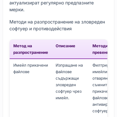
актуализират регулярно предпазните
мерки.
Методи на разпространение на зловреден
софтуер и противодействия
Метод на
Описание
Методи за
разпространение
превенция
Имейл прикачени
Изпращане на
Филтриране
файлове
файлове
имейли, не
съдържащи
отваряне на
зловреден
съмнителни
софтуер чрез
прикачени
имейл.
файлове,
антивирусе
софтуер.