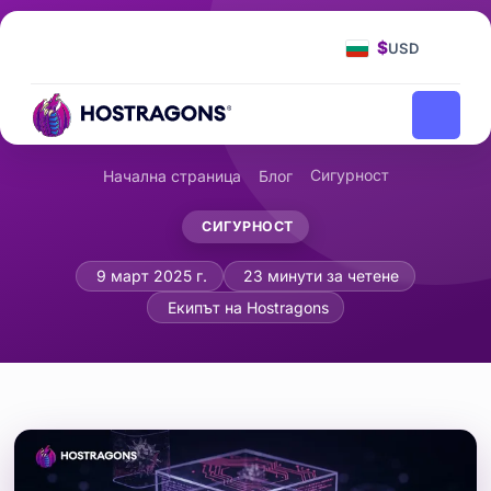
$
USD
Сигурност
Начална страница
Блог
СИГУРНОСТ
Анализ на злонамерен софтуер: Раз
9 март 2025 г.
23 минути за четене
Екипът на Hostragons