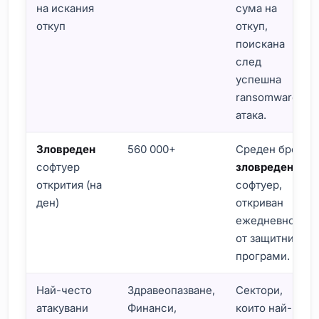
на искания
сума на
откуп
откуп,
поискана
след
успешна
ransomware
атака.
Зловреден
560 000+
Среден брой
софтуер
зловреден
открития (на
софтуер,
ден)
откриван
ежедневно
от защитни
програми.
Най-често
Здравеопазване,
Сектори,
атакувани
Финанси,
които най-