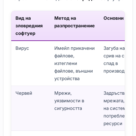
Вид на
Метод на
Основни ефе
зловредния
разпространение
софтуер
Вирус
Имейл прикачени
Загуба на дан
файлове,
срив на систе
изтеглени
спад в
файлове, външни
производител
устройства
Червей
Мрежи,
Задръстване 
уязвимости в
мрежата, заба
сигурността
на системата,
потребление 
ресурси