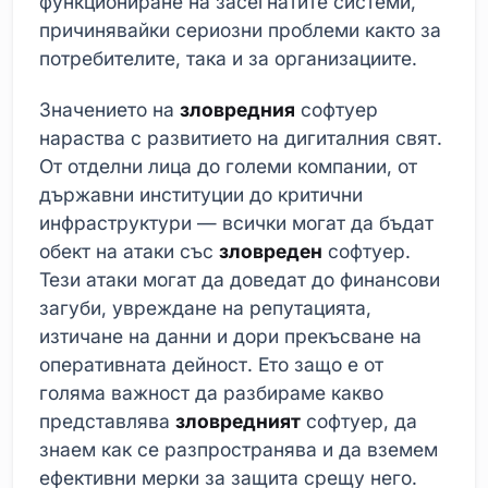
функциониране на засегнатите системи,
причинявайки сериозни проблеми както за
потребителите, така и за организациите.
Значението на
зловредния
софтуер
нараства с развитието на дигиталния свят.
От отделни лица до големи компании, от
държавни институции до критични
инфраструктури — всички могат да бъдат
обект на атаки със
зловреден
софтуер.
Тези атаки могат да доведат до финансови
загуби, увреждане на репутацията,
изтичане на данни и дори прекъсване на
оперативната дейност. Ето защо е от
голяма важност да разбираме какво
представлява
зловредният
софтуер, да
знаем как се разпространява и да вземем
ефективни мерки за защита срещу него.