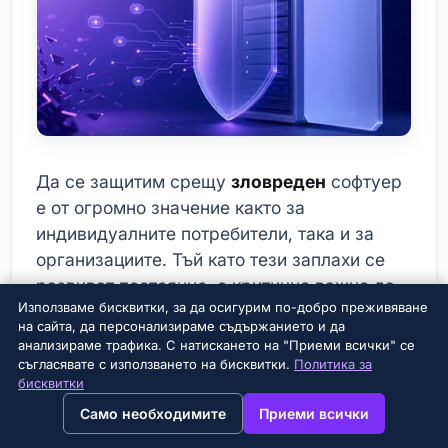
Да се защитим срещу
зловреден
софтуер
е от огромно значение както за
индивидуалните потребители, така и за
организациите. Тъй като тези заплахи се
развиват постоянно, е критично важно да
Използваме бисквитки, за да осигурим по-добро преживяване
се предприемат актуални и ефективни
на сайта, да персонализираме съдържанието и да
мерки. Ефективната стратегия за сигурност
анализираме трафика. С натискането на "Приеми всички" се
не само се фокусира върху
съгласявате с използването на бисквитки.
Политика за
бисквитки
съществуващите заплахи, но и осигурява
→
×
View this page in English?
Само необходимите
Приеми всички
готовност за нови атаки, които биха могли
да се появят в бъдеще.