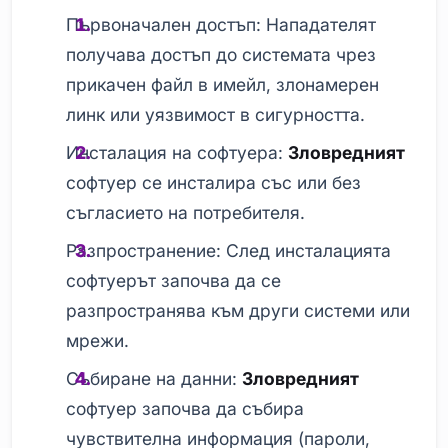
Първоначален достъп: Нападателят
получава достъп до системата чрез
прикачен файл в имейл, злонамерен
линк или уязвимост в сигурността.
Инсталация на софтуера:
Зловредният
софтуер се инсталира със или без
съгласието на потребителя.
Разпространение: След инсталацията
софтуерът започва да се
разпространява към други системи или
мрежи.
Събиране на данни:
Зловредният
софтуер започва да събира
чувствителна информация (пароли,