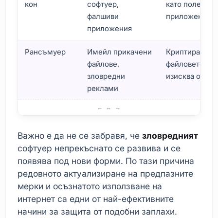
кон
софтуер,
като полезно
фалшиви
приложение
приложения
Рансъмуер
Имейл прикачени
Криптира
файлове,
файловете и
зловредни
изисква откуп
реклами
Характеристики на зловредния софтуер
Важно е да не се забравя, че
зловредният
софтуер непрекъснато се развива и се
появява под нови форми. По тази причина
редовното актуализиране на предпазните
мерки и осъзнатото използване на
интернет са едни от най-ефективните
начини за защита от подобни заплахи.