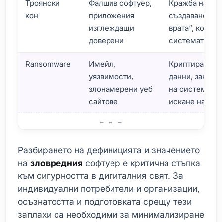
Троянски
Фалшив софтуер,
Кражба на дан
кон
приложения
създаване на 
изглеждащи
врата“, контро
доверени
системата
Ransomware
Имейл,
Криптиране н
уязвимости,
данни, заклю
злонамерени уеб
на системата,
сайтове
искане на отк
Определение и Значение на Зловредния Софтуер
Разбирането на дефиницията и значението
на
зловредния
софтуер е критична стъпка
към сигурността в дигиталния свят. За
индивидуални потребители и организации,
осъзнатостта и подготовката срещу тези
заплахи са необходими за минимализиране