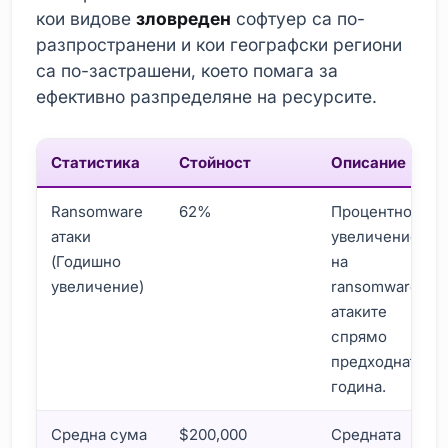
кои видове
зловреден
софтуер са по-
разпространени и кои географски региони
са по-застрашени, което помага за
ефективно разпределяне на ресурсите.
Статистика
Стойност
Описание
Ransomware
62%
Процентно
атаки
увеличение
(Годишно
на
увеличение)
ransomware
атаките
спрямо
предходната
година.
Средна сума
$200,000
Средната