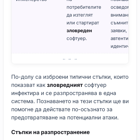
потребителите
осведоменос
да изтеглят
внимание к
или стартират
съмнителни
зловреден
заявки,
софтуер.
автентикаци
идентичност
Методи на разпространение на зловредния софтуер
По-долу са изброени типични стъпки, които
показват как
зловредният
софтуер
инфектира и се разпространява в една
система. Познаването на тези стъпки ще ви
помогне да действате по-осъзнато за
предотвратяване на потенциални атаки.
Стъпки на разпространение