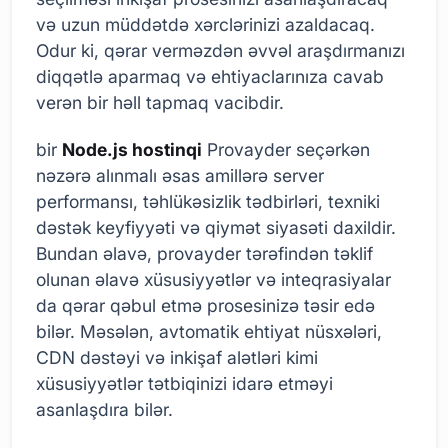
və uzun müddətdə xərclərinizi azaldacaq.
Odur ki, qərar verməzdən əvvəl araşdırmanızı
diqqətlə aparmaq və ehtiyaclarınıza cavab
verən bir həll tapmaq vacibdir.
bir
Node.js hostinqi
Provayder seçərkən
nəzərə alınmalı əsas amillərə server
performansı, təhlükəsizlik tədbirləri, texniki
dəstək keyfiyyəti və qiymət siyasəti daxildir.
Bundan əlavə, provayder tərəfindən təklif
olunan əlavə xüsusiyyətlər və inteqrasiyalar
da qərar qəbul etmə prosesinizə təsir edə
bilər. Məsələn, avtomatik ehtiyat nüsxələri,
CDN dəstəyi və inkişaf alətləri kimi
xüsusiyyətlər tətbiqinizi idarə etməyi
asanlaşdıra bilər.