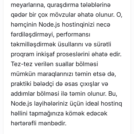
meyarlarına, quraşdırma tələblərinə
qədər bir çox mövzular əhatə olunur. O,
həmçinin Node.js hostinqinizi necə
fərdiləşdirməyi, performansı
təkmilləşdirmək üsullarını və sürətli
proqram inkişaf proseslərini əhatə edir.
Tez-tez verilən suallar bölməsi
mümkün maraqlarınızı təmin etsə də,
praktiki bələdçi də əsas çıxışlar və
addımlar bölməsi ilə təmin olunur. Bu,
Node.js layihələriniz üçün ideal hostinq
həllini tapmağınıza kömək edəcək
hərtərəfli mənbədir.