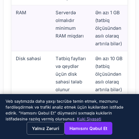
RAM
Serverdə
Ən azı 1 GB
olmalıdır
(tətbiq
minimum
ölçüsündən
RAM miqdarı
asılı olaraq
artırıla bilər)
Disk sahəsi
Tətbiq faylları
Ən azı 10 GB
və qeydlər
(tətbiq
üçün disk
ölçüsündən
sahəsi tələb
asılı olaraq
olunur
artırıla bilər)
Node.js Hosting Quraşdırması üçün tələblər
Veb saytımızda daha yaxşı təcrübə təmin etmək, məzmunu
fərdiləşdirmək və trafiki analiz etmək üçün kukilərdən istifadə
edirik. "Hamısını Qəbul Et" düyməsini sıxmaqla kukilərin
istifadəsinə razılıq vermiş olursunuz.
Kuki Siyasəti
Tətbiqiniz tərəfindən tələb olunan bütün
→
×
View this page in English?
asılılıqların və kitabxanaların düzgün
Yalnız Zəruri
Hamısını Qəbul Et
quraşdırıldığından əmin olun.
npm
və ya