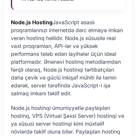
Node.js Hosting
JavaScript əsaslı
proqramlarınızı internetdə dərc etməyə imkan
verən hostinq həllidir. Node.js xüsusilə real
vaxt proqramları, API-lər və yüksək
performans tələb edən layihələr üçün ideal
platformadır. Ənənəvi hostinq metodlarından
fərqli olaraq, Node.js hostinqi tərtibatçıları
daha çevik və güclü inkişaf mühiti ilə təmin
edərək, server tərəfində JavaScript-i işə
salmaq imkanı təklif edir.
Node.js hostinqi ümumiyyətlə paylaşılan
hostinq, VPS (Virtual Şəxsi Server) hostinqi və
ya xüsusi server hostinqi kimi müxtəlif
növlərdə təklif oluna bilər. Paylaşılan hostinq