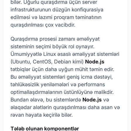
bilər. Uğurlu quraşdırma üçün server
infrastrukturunun düzgün konfiqurasiya
edilməsi və lazımi proqram təminatının
quraşdırılması çox vacibdir.
Quraşdırma prosesi zamanı əməliyyat
sisteminin seçimi böyük rol oynayır.
Ümumiyyətlə Linux əsaslı əməliyyat sistemləri
(Ubuntu, CentOS, Debian kimi)
Node.js
tətbiqlər üçün daha uyğun mühit təmin edir.
Bu əməliyyat sistemləri geniş icma dəstəyi,
təhlükəsizlik yeniləmələri və performans
optimallaşdırmalarının üstünlüyünə malikdir.
Bundan əlavə, bu sistemlərdə
Node.js
və
əlaqədar alətlərin quraşdırılması daha asan və
rəvan həyata keçirilə bilər.
Tələb olunan komponentlər