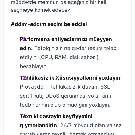
müddətdə məmnun qalacağınız bir həll
seçməyə kömək edəcək.
Addım-addım seçim bələdçisi
Performans ehtiyaclarınızı müəyyən
edin:
Tətbiqinizin nə qədər resurs tələb
etdiyini (CPU, RAM, disk sahəsi)
hesablayın.
Təhlükəsizlik Xüsusiyyətlərini yoxlayın:
Provayderin təhlükəsizlik duvarı, SSL
sertifikatı, DDoS qorunması və s. kimi
tədbirlərinin olub olmadığını yoxlayın.
Texniki dəstəyin keyfiyyətini
qiymətləndirin:
24/7 mövcud olan və tez
cavab verən texniki dəstək komandası