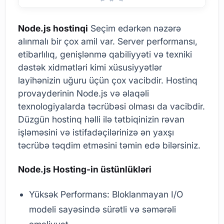
Node.js hostinqi
Seçim edərkən nəzərə
alınmalı bir çox amil var. Server performansı,
etibarlılıq, genişlənmə qabiliyyəti və texniki
dəstək xidmətləri kimi xüsusiyyətlər
layihənizin uğuru üçün çox vacibdir. Hostinq
provayderinin Node.js və əlaqəli
texnologiyalarda təcrübəsi olması da vacibdir.
Düzgün hostinq həlli ilə tətbiqinizin rəvan
işləməsini və istifadəçilərinizə ən yaxşı
təcrübə təqdim etməsini təmin edə bilərsiniz.
Node.js Hosting-in üstünlükləri
Yüksək Performans: Bloklanmayan I/O
modeli sayəsində sürətli və səmərəli