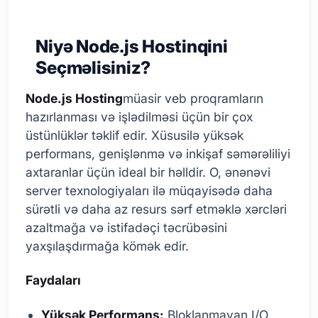
Niyə Node.js Hostinqini
Seçməlisiniz?
Node.js Hosting
müasir veb proqramların
hazırlanması və işlədilməsi üçün bir çox
üstünlüklər təklif edir. Xüsusilə yüksək
performans, genişlənmə və inkişaf səmərəliliyi
axtaranlar üçün ideal bir həlldir. O, ənənəvi
server texnologiyaları ilə müqayisədə daha
sürətli və daha az resurs sərf etməklə xərcləri
azaltmağa və istifadəçi təcrübəsini
yaxşılaşdırmağa kömək edir.
Faydaları
Yüksək Performans:
Bloklanmayan I/O