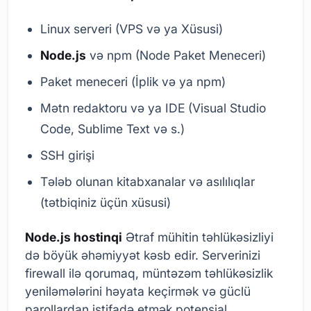
Linux serveri (VPS və ya Xüsusi)
Node.js
və npm (Node Paket Meneceri)
Paket meneceri (İplik və ya npm)
Mətn redaktoru və ya IDE (Visual Studio
Code, Sublime Text və s.)
SSH girişi
Tələb olunan kitabxanalar və asılılıqlar
(tətbiqiniz üçün xüsusi)
Node.js hostinqi
Ətraf mühitin təhlükəsizliyi
də böyük əhəmiyyət kəsb edir. Serverinizi
firewall ilə qorumaq, müntəzəm təhlükəsizlik
yeniləmələrini həyata keçirmək və güclü
parollardan istifadə etmək potensial