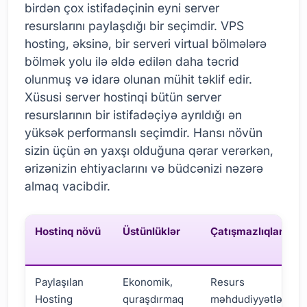
birdən çox istifadəçinin eyni server
resurslarını paylaşdığı bir seçimdir. VPS
hosting, əksinə, bir serveri virtual bölmələrə
bölmək yolu ilə əldə edilən daha təcrid
olunmuş və idarə olunan mühit təklif edir.
Xüsusi server hostinqi bütün server
resurslarının bir istifadəçiyə ayrıldığı ən
yüksək performanslı seçimdir. Hansı növün
sizin üçün ən yaxşı olduğuna qərar verərkən,
ərizənizin ehtiyaclarını və büdcənizi nəzərə
almaq vacibdir.
Hostinq növü
Üstünlüklər
Çatışmazlıqları
Paylaşılan
Ekonomik,
Resurs
Hosting
quraşdırmaq
məhdudiyyətləri,