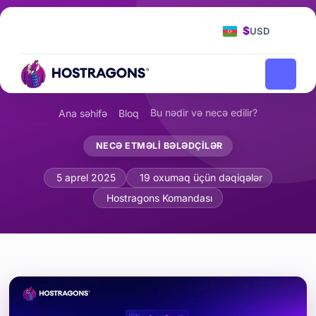
$
USD
Bu nədir və necə edilir?
Ana səhifə
Bloq
NECƏ ETMƏLI BƏLƏDÇILƏR
Node.js Hosting nədir və onu necə kon
5 aprel 2025
19 oxumaq üçün dəqiqələr
Hostragons Komandası