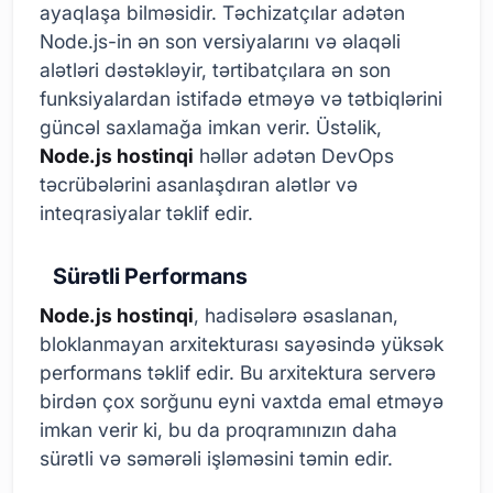
ayaqlaşa bilməsidir. Təchizatçılar adətən
Node.js-in ən son versiyalarını və əlaqəli
alətləri dəstəkləyir, tərtibatçılara ən son
funksiyalardan istifadə etməyə və tətbiqlərini
güncəl saxlamağa imkan verir. Üstəlik,
Node.js hostinqi
həllər adətən DevOps
təcrübələrini asanlaşdıran alətlər və
inteqrasiyalar təklif edir.
Sürətli Performans
Node.js hostinqi
, hadisələrə əsaslanan,
bloklanmayan arxitekturası sayəsində yüksək
performans təklif edir. Bu arxitektura serverə
birdən çox sorğunu eyni vaxtda emal etməyə
imkan verir ki, bu da proqramınızın daha
sürətli və səmərəli işləməsini təmin edir.