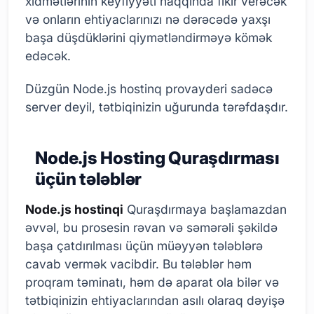
xidmətlərinin keyfiyyəti haqqında fikir verəcək
və onların ehtiyaclarınızı nə dərəcədə yaxşı
başa düşdüklərini qiymətləndirməyə kömək
edəcək.
Düzgün Node.js hostinq provayderi sadəcə
server deyil, tətbiqinizin uğurunda tərəfdaşdır.
Node.js Hosting Quraşdırması
üçün tələblər
Node.js hostinqi
Quraşdırmaya başlamazdan
əvvəl, bu prosesin rəvan və səmərəli şəkildə
başa çatdırılması üçün müəyyən tələblərə
cavab vermək vacibdir. Bu tələblər həm
proqram təminatı, həm də aparat ola bilər və
tətbiqinizin ehtiyaclarından asılı olaraq dəyişə