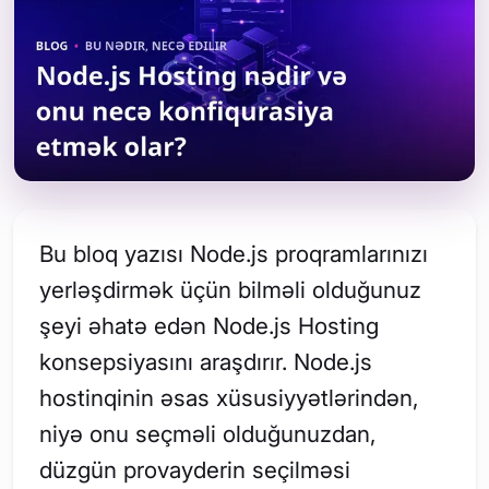
Bu bloq yazısı Node.js proqramlarınızı
yerləşdirmək üçün bilməli olduğunuz
şeyi əhatə edən Node.js Hosting
konsepsiyasını araşdırır. Node.js
hostinqinin əsas xüsusiyyətlərindən,
niyə onu seçməli olduğunuzdan,
düzgün provayderin seçilməsi