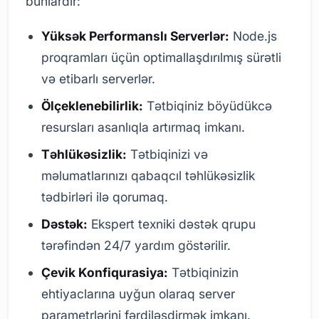
bunlardır:
Yüksək Performanslı Serverlər:
Node.js
proqramları üçün optimallaşdırılmış sürətli
və etibarlı serverlər.
Ölçeklenebilirlik:
Tətbiqiniz böyüdükcə
resursları asanlıqla artırmaq imkanı.
Təhlükəsizlik:
Tətbiqinizi və
məlumatlarınızı qabaqcıl təhlükəsizlik
tədbirləri ilə qorumaq.
Dəstək:
Ekspert texniki dəstək qrupu
tərəfindən 24/7 yardım göstərilir.
Çevik Konfiqurasiya:
Tətbiqinizin
ehtiyaclarına uyğun olaraq server
parametrlərini fərdiləşdirmək imkanı.