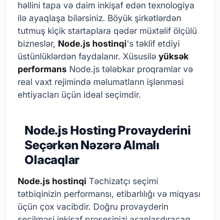
həllini tapa və daim inkişaf edən texnologiya
ilə ayaqlaşa bilərsiniz. Böyük şirkətlərdən
tutmuş kiçik startaplara qədər müxtəlif ölçülü
bizneslər,
Node.js hostinqi
's təklif etdiyi
üstünlüklərdən faydalanır. Xüsusilə
yüksək
performans
Node.js tələbkar proqramlar və
real vaxt rejimində məlumatların işlənməsi
ehtiyacları üçün ideal seçimdir.
Node.js Hosting Provayderini
Seçərkən Nəzərə Almalı
Olacaqlar
Node.js hostinqi
Təchizatçı seçimi
tətbiqinizin performansı, etibarlılığı və miqyası
üçün çox vacibdir. Doğru provayderin
seçilməsi inkişaf prosesinizi asanlaşdıracaq