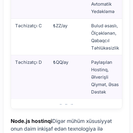
Avtomatik
Yedəkləmə
Təchizatçı C
₺ZZ/ay
Bulud əsaslı,
E
Ölçəklənən,
T
Qabaqcıl
Təhlükəsizlik
Təchizatçı D
₺QQ/ay
Paylaşılan
E
Hostinq,
Əlverişli
Qiymət, Əsas
Dəstək
Node.js Hostinqinin Əsas Xüsusiyyətləri
Node.js hostinqi
Digər mühüm xüsusiyyət
onun daim inkişaf edən texnologiya ilə