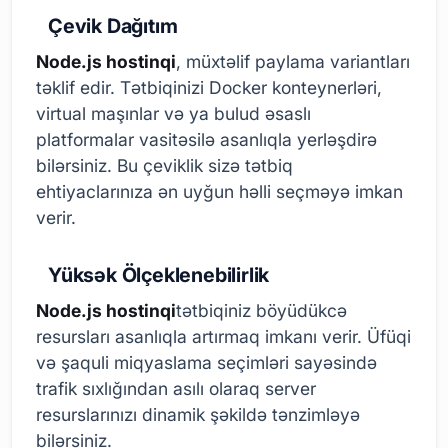
Çevik Dağıtım
Node.js hostinqi
, müxtəlif paylama variantları
təklif edir. Tətbiqinizi Docker konteynerləri,
virtual maşınlar və ya bulud əsaslı
platformalar vasitəsilə asanlıqla yerləşdirə
bilərsiniz. Bu çeviklik sizə tətbiq
ehtiyaclarınıza ən uyğun həlli seçməyə imkan
verir.
Yüksək Ölçeklenebilirlik
Node.js hostinqi
tətbiqiniz böyüdükcə
resursları asanlıqla artırmaq imkanı verir. Üfüqi
və şaquli miqyaslama seçimləri sayəsində
trafik sıxlığından asılı olaraq server
resurslarınızı dinamik şəkildə tənzimləyə
bilərsiniz.