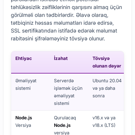
təhlükəsizlik zəifliklərinin qarşısını almaq üçün
görülməli olan tədbirlərdir. Əlavə olaraq,
tətbiqiniz həssas məlumatları idarə edirsə,
SSL sertifikatından istifadə edərək məlumat
rabitəsini şifrələməyiniz tövsiyə olunur.
Ehtiyac
İzahat
Tövsiyə
olunan dəyər
Əməliyyat
Serverdə
Ubuntu 20.04
sistemi
işləmək üçün
və ya daha
əməliyyat
sonra
sistemi
Node.js
Qurulacaq
v16.x və ya
Versiya
Node.js
v18.x (LTS)
versiya