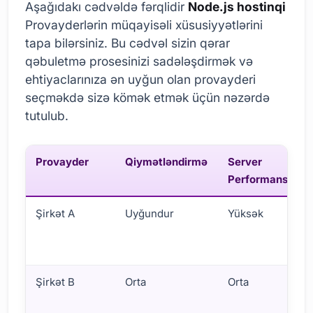
Aşağıdakı cədvəldə fərqlidir
Node.js hostinqi
Provayderlərin müqayisəli xüsusiyyətlərini
tapa bilərsiniz. Bu cədvəl sizin qərar
qəbuletmə prosesinizi sadələşdirmək və
ehtiyaclarınıza ən uyğun olan provayderi
seçməkdə sizə kömək etmək üçün nəzərdə
tutulub.
Provayder
Qiymətləndirmə
Server
Performansı
Şirkət A
Uyğundur
Yüksək
Şirkət B
Orta
Orta