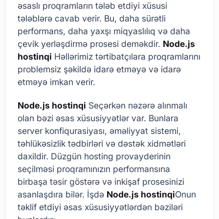
əsaslı proqramların tələb etdiyi xüsusi
tələblərə cavab verir. Bu, daha sürətli
performans, daha yaxşı miqyaslılıq və daha
çevik yerləşdirmə prosesi deməkdir.
Node.js
hostinqi
Həllərimiz tərtibatçılara proqramlarını
problemsiz şəkildə idarə etməyə və idarə
etməyə imkan verir.
Node.js hostinqi
Seçərkən nəzərə alınmalı
olan bəzi əsas xüsusiyyətlər var. Bunlara
server konfiqurasiyası, əməliyyat sistemi,
təhlükəsizlik tədbirləri və dəstək xidmətləri
daxildir. Düzgün hosting provayderinin
seçilməsi proqramınızın performansına
birbaşa təsir göstərə və inkişaf prosesinizi
asanlaşdıra bilər. İşdə
Node.js hostinqi
Onun
təklif etdiyi əsas xüsusiyyətlərdən bəziləri