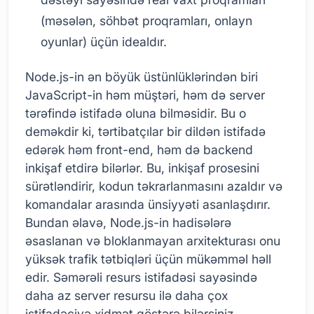
(məsələn, söhbət proqramları, onlayn
oyunlar) üçün idealdır.
Node.js-in ən böyük üstünlüklərindən biri
JavaScript-in həm müştəri, həm də server
tərəfində istifadə oluna bilməsidir. Bu o
deməkdir ki, tərtibatçılar bir dildən istifadə
edərək həm front-end, həm də backend
inkişaf etdirə bilərlər. Bu, inkişaf prosesini
sürətləndirir, kodun təkrarlanmasını azaldır və
komandalar arasında ünsiyyəti asanlaşdırır.
Bundan əlavə, Node.js-in hadisələrə
əsaslanan və bloklanmayan arxitekturası onu
yüksək trafik tətbiqləri üçün mükəmməl həll
edir. Səmərəli resurs istifadəsi sayəsində
daha az server resursu ilə daha çox
istifadəçiyə xidmət göstərə bilərsiniz.