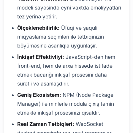
modeli sayəsində eyni vaxtda əməliyyatları
tez yerinə yetirir.
Ölçeklenebilirlik:
Üfüqi və şaquli
miqyaslama seçimləri ilə tətbiqinizin
böyüməsinə asanlıqla uyğunlaşır.
İnkişaf Effektivliyi:
JavaScript-dən həm
front-end, həm də arxa hissədə istifadə
etmək bacarığı inkişaf prosesini daha
sürətli və asanlaşdırır.
Geniş Ekosistem:
NPM (Node Package
Manager) ilə minlərlə modula çıxış təmin
etməklə inkişaf prosesinizi qısaldır.
Real Zaman Tətbiqləri:
WebSocket
dəstəyi sayəsində real vaxt proqramları