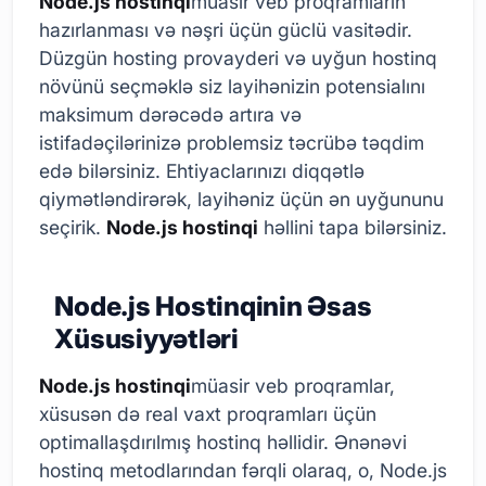
Node.js hostinqi
müasir veb proqramların
hazırlanması və nəşri üçün güclü vasitədir.
Düzgün hosting provayderi və uyğun hostinq
növünü seçməklə siz layihənizin potensialını
maksimum dərəcədə artıra və
istifadəçilərinizə problemsiz təcrübə təqdim
edə bilərsiniz. Ehtiyaclarınızı diqqətlə
qiymətləndirərək, layihəniz üçün ən uyğununu
seçirik.
Node.js hostinqi
həllini tapa bilərsiniz.
Node.js Hostinqinin Əsas
Xüsusiyyətləri
Node.js hostinqi
müasir veb proqramlar,
xüsusən də real vaxt proqramları üçün
optimallaşdırılmış hostinq həllidir. Ənənəvi
hostinq metodlarından fərqli olaraq, o, Node.js