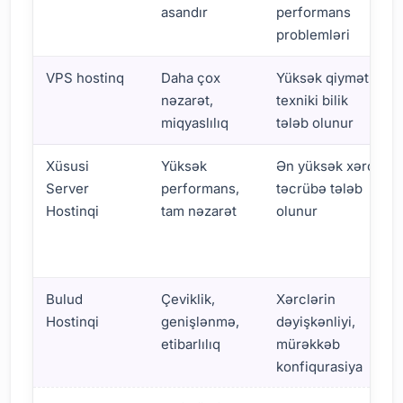
asandır
performans
problemləri
VPS hostinq
Daha çox
Yüksək qiymət,
nəzarət,
texniki bilik
miqyaslılıq
tələb olunur
Xüsusi
Yüksək
Ən yüksək xərc,
Server
performans,
təcrübə tələb
Hostinqi
tam nəzarət
olunur
Bulud
Çeviklik,
Xərclərin
Hostinqi
genişlənmə,
dəyişkənliyi,
etibarlılıq
mürəkkəb
konfiqurasiya
Node.js Hosting nədir?