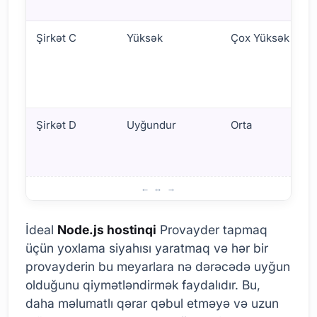
Şirkət C
Yüksək
Çox Yüksək
Şirkət D
Uyğundur
Orta
Node.js Hosting Provayderini Seçərkən Nəzərə Almalı Ola
İdeal
Node.js hostinqi
Provayder tapmaq
üçün yoxlama siyahısı yaratmaq və hər bir
provayderin bu meyarlara nə dərəcədə uyğun
olduğunu qiymətləndirmək faydalıdır. Bu,
daha məlumatlı qərar qəbul etməyə və uzun