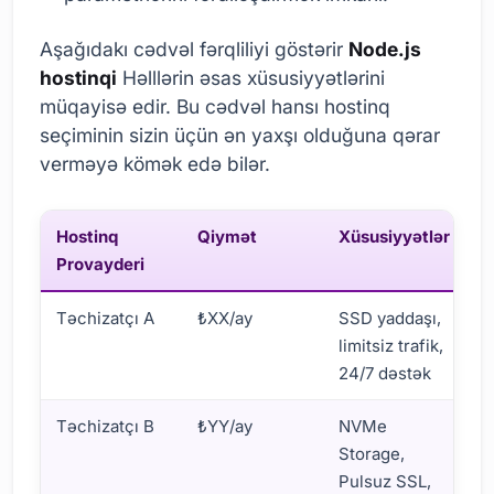
Aşağıdakı cədvəl fərqliliyi göstərir
Node.js
hostinqi
Həlllərin əsas xüsusiyyətlərini
müqayisə edir. Bu cədvəl hansı hostinq
seçiminin sizin üçün ən yaxşı olduğuna qərar
verməyə kömək edə bilər.
Hostinq
Qiymət
Xüsusiyyətlər
D
Provayderi
Təchizatçı A
₺XX/ay
SSD yaddaşı,
E
limitsiz trafik,
T
24/7 dəstək
Ç
Təchizatçı B
₺YY/ay
NVMe
E
Storage,
S
Pulsuz SSL,