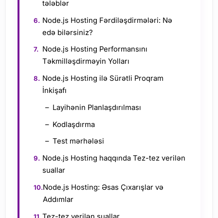
tələblər
Node.js Hosting Fərdiləşdirmələri: Nə
edə bilərsiniz?
Node.js Hosting Performansını
Təkmilləşdirməyin Yolları
Node.js Hosting ilə Sürətli Proqram
İnkişafı
Layihənin Planlaşdırılması
Kodlaşdırma
Test mərhələsi
Node.js Hosting haqqında Tez-tez verilən
suallar
Node.js Hosting: Əsas Çıxarışlar və
Addımlar
Tez-tez verilən suallar