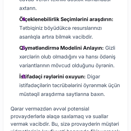
axtarın.
Ölçeklenebilirlik Seçimlərini araşdırın:
Tətbiqiniz böyüdükcə resurslarınızı
asanlıqla artıra bilmək vacibdir.
Qiymətləndirmə Modelini Anlayın:
Gizli
xərclərin olub olmadığını və hansı ödəniş
variantlarının mövcud olduğunu öyrənin.
İstifadəçi rəylərini oxuyun:
Digər
istifadəçilərin təcrübələrini öyrənmək üçün
müstəqil araşdırma saytlarına baxın.
Qərar verməzdən əvvəl potensial
provayderlərlə əlaqə saxlamaq və suallar
vermək vacibdir. Bu, sizə provayderin müştəri