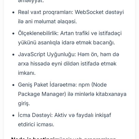
əməliyyat.
Real vaxt proqramları: WebSocket dəstəyi
ilə ani məlumat əlaqəsi.
Ölçeklenebilirlik: Artan trafiki ve istifadəçi
yükünü asanlıqla idarə etmək bacarığı.
JavaScript Uyğunluğu: Həm ön, həm də
arxa hissədə eyni dildən istifadə etmək
imkanı.
Geniş Paket İdarəetmə: npm (Node
Package Manager) ilə minlərlə kitabxanaya
giriş.
İcma Dəstəyi: Aktiv və faydalı inkişaf
etdirici icması.