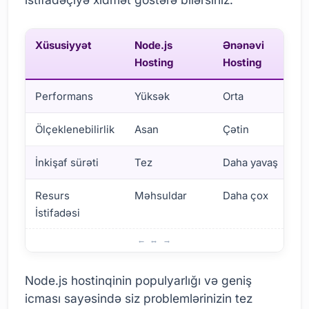
Xüsusiyyət
Node.js
Ənənəvi
Hosting
Hosting
Performans
Yüksək
Orta
Ölçeklenebilirlik
Asan
Çətin
İnkişaf sürəti
Tez
Daha yavaş
Resurs
Məhsuldar
Daha çox
İstifadəsi
Niyə Node.js Hostinqini Seçməlisiniz?
Node.js hostinqinin populyarlığı və geniş
icması sayəsində siz problemlərinizin tez