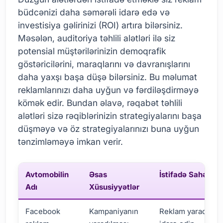
büdcənizi daha səmərəli idarə edə və
investisiya gəlirinizi (ROI) artıra bilərsiniz.
Məsələn, auditoriya təhlili alətləri ilə siz
potensial müştərilərinizin demoqrafik
göstəricilərini, maraqlarını və davranışlarını
daha yaxşı başa düşə bilərsiniz. Bu məlumat
reklamlarınızı daha uyğun və fərdiləşdirməyə
kömək edir. Bundan əlavə, rəqabət təhlili
alətləri sizə rəqiblərinizin strategiyalarını başa
düşməyə və öz strategiyalarınızı buna uyğun
tənzimləməyə imkan verir.
Avtomobilin
Əsas
İstifadə Sahələri
Adı
Xüsusiyyətlər
Facebook
Kampaniyanın
Reklam yaradın v