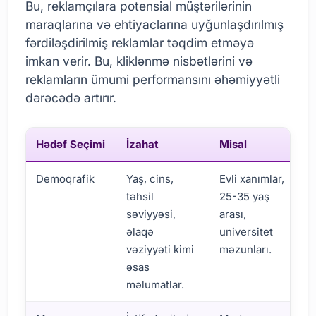
Bu, reklamçılara potensial müştərilərinin
maraqlarına və ehtiyaclarına uyğunlaşdırılmış
fərdiləşdirilmiş reklamlar təqdim etməyə
imkan verir. Bu, kliklənmə nisbətlərini və
reklamların ümumi performansını əhəmiyyətli
dərəcədə artırır.
Hədəf Seçimi
İzahat
Misal
Demoqrafik
Yaş, cins,
Evli xanımlar,
təhsil
25-35 yaş
səviyyəsi,
arası,
əlaqə
universitet
vəziyyəti kimi
məzunları.
əsas
məlumatlar.