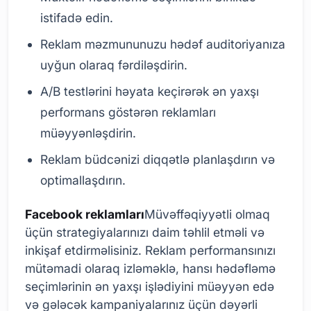
istifadə edin.
Reklam məzmununuzu hədəf auditoriyanıza
uyğun olaraq fərdiləşdirin.
A/B testlərini həyata keçirərək ən yaxşı
performans göstərən reklamları
müəyyənləşdirin.
Reklam büdcənizi diqqətlə planlaşdırın və
optimallaşdırın.
Facebook reklamları
Müvəffəqiyyətli olmaq
üçün strategiyalarınızı daim təhlil etməli və
inkişaf etdirməlisiniz. Reklam performansınızı
mütəmadi olaraq izləməklə, hansı hədəfləmə
seçimlərinin ən yaxşı işlədiyini müəyyən edə
və gələcək kampaniyalarınız üçün dəyərli