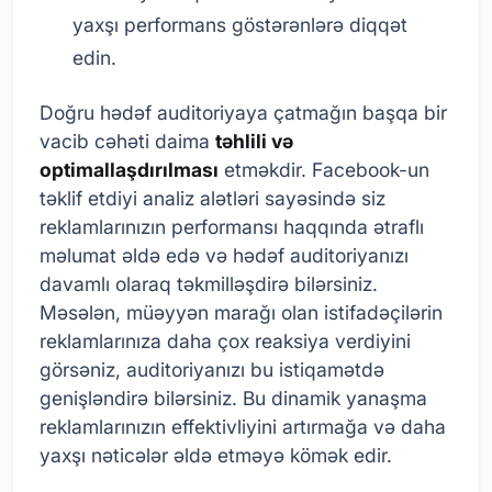
yaxşı performans göstərənlərə diqqət
edin.
Doğru hədəf auditoriyaya çatmağın başqa bir
vacib cəhəti daima
təhlili və
optimallaşdırılması
etməkdir. Facebook-un
təklif etdiyi analiz alətləri sayəsində siz
reklamlarınızın performansı haqqında ətraflı
məlumat əldə edə və hədəf auditoriyanızı
davamlı olaraq təkmilləşdirə bilərsiniz.
Məsələn, müəyyən marağı olan istifadəçilərin
reklamlarınıza daha çox reaksiya verdiyini
görsəniz, auditoriyanızı bu istiqamətdə
genişləndirə bilərsiniz. Bu dinamik yanaşma
reklamlarınızın effektivliyini artırmağa və daha
yaxşı nəticələr əldə etməyə kömək edir.