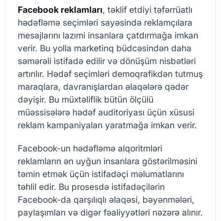
Facebook reklamları
, təklif etdiyi təfərrüatlı
hədəfləmə seçimləri sayəsində reklamçılara
mesajlarını lazımi insanlara çatdırmağa imkan
verir. Bu yolla marketinq büdcəsindən daha
səmərəli istifadə edilir və dönüşüm nisbətləri
artırılır. Hədəf seçimləri demoqrafikdən tutmuş
maraqlara, davranışlardan əlaqələrə qədər
dəyişir. Bu müxtəliflik bütün ölçülü
müəssisələrə hədəf auditoriyası üçün xüsusi
reklam kampaniyaları yaratmağa imkan verir.
Facebook-un hədəfləmə alqoritmləri
reklamların ən uyğun insanlara göstərilməsini
təmin etmək üçün istifadəçi məlumatlarını
təhlil edir. Bu prosesdə istifadəçilərin
Facebook-da qarşılıqlı əlaqəsi, bəyənmələri,
paylaşımları və digər fəaliyyətləri nəzərə alınır.