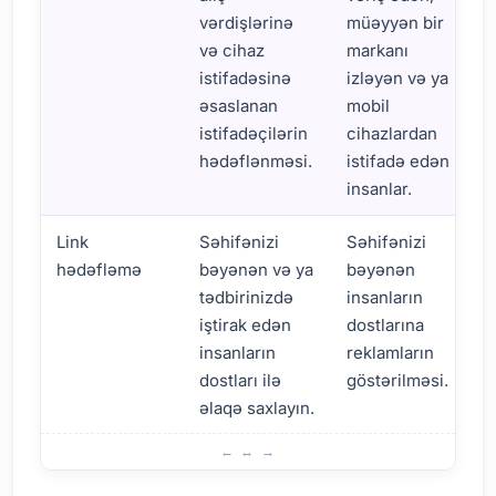
vərdişlərinə
müəyyən bir
və cihaz
markanı
istifadəsinə
izləyən və ya
əsaslanan
mobil
istifadəçilərin
cihazlardan
hədəflənməsi.
istifadə edən
insanlar.
Link
Səhifənizi
Səhifənizi
hədəfləmə
bəyənən və ya
bəyənən
tədbirinizdə
insanların
iştirak edən
dostlarına
insanların
reklamların
dostları ilə
göstərilməsi.
əlaqə saxlayın.
Facebook Reklamları: Hədəf Strategiyalarına Giriş