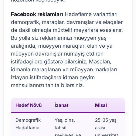
Facebook reklamları
Hədəfləmə variantları
demoqrafik, maraqlar, davranışlar və əlaqələr
də daxil olmaqla müxtəlif meyarlara əsaslanır.
Bu yolla siz reklamlarınızı müəyyən yaş
aralığında, müəyyən maraqları olan və ya
müəyyən davranışlar nümayiş etdirən
istifadəçilərə göstərə bilərsiniz. Məsələn,
idmanla maraqlanan və müəyyən markaları
izləyən istifadəçilərə idman geyim
məhsullarınızı tanıta bilərsiniz.
Hədəf Növü
İzahat
Misal
Demoqrafik
Yaş, cins,
25-35 yaş
Hədəfləmə
təhsil
arası,
səviyyəsi və
universitet