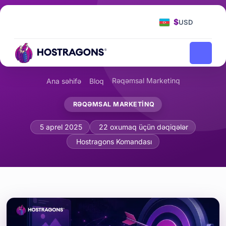
$
USD
Rəqəmsal Marketinq
Ana səhifə
Bloq
RƏQƏMSAL MARKETINQ
Facebook Reklamları: Ətraflı Hədəf Str
5 aprel 2025
22 oxumaq üçün dəqiqələr
Hostragons Komandası