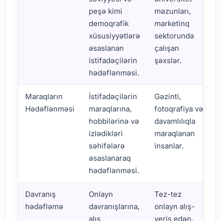
peşə kimi
məzunları,
demoqrafik
marketinq
xüsusiyyətlərə
sektorunda
əsaslanan
çalışan
istifadəçilərin
şəxslər.
hədəflənməsi.
Maraqların
İstifadəçilərin
Gəzinti,
Hədəflənməsi
maraqlarına,
fotoqrafiya və
hobbilərinə və
davamlılıqla
izlədikləri
maraqlanan
səhifələrə
insanlar.
əsaslanaraq
hədəflənməsi.
Davranış
Onlayn
Tez-tez
hədəfləmə
davranışlarına,
onlayn alış-
alış
veriş edən,