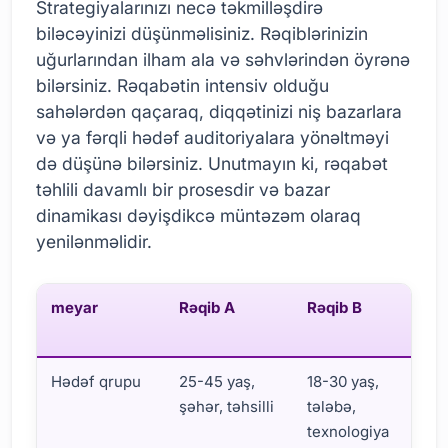
Strategiyalarınızı necə təkmilləşdirə
biləcəyinizi düşünməlisiniz. Rəqiblərinizin
uğurlarından ilham ala və səhvlərindən öyrənə
bilərsiniz. Rəqabətin intensiv olduğu
sahələrdən qaçaraq, diqqətinizi niş bazarlara
və ya fərqli hədəf auditoriyalara yönəltməyi
də düşünə bilərsiniz. Unutmayın ki, rəqabət
təhlili davamlı bir prosesdir və bazar
dinamikası dəyişdikcə müntəzəm olaraq
yenilənməlidir.
meyar
Rəqib A
Rəqib B
S
B
Hədəf qrupu
25-45 yaş,
18-30 yaş,
2
şəhər, təhsilli
tələbə,
ar
texnologiya
s