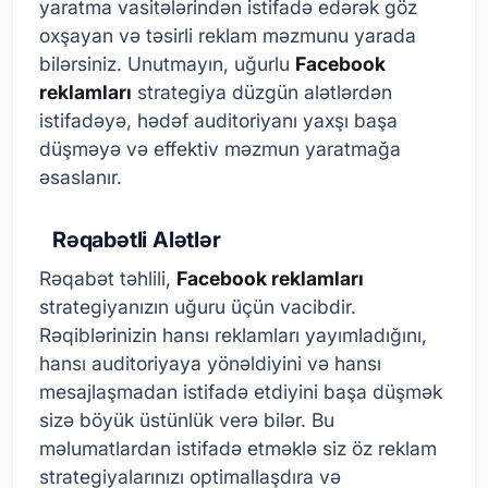
yaratma vasitələrindən istifadə edərək göz
oxşayan və təsirli reklam məzmunu yarada
bilərsiniz. Unutmayın, uğurlu
Facebook
reklamları
strategiya düzgün alətlərdən
istifadəyə, hədəf auditoriyanı yaxşı başa
düşməyə və effektiv məzmun yaratmağa
əsaslanır.
Rəqabətli Alətlər
Rəqabət təhlili,
Facebook reklamları
strategiyanızın uğuru üçün vacibdir.
Rəqiblərinizin hansı reklamları yayımladığını,
hansı auditoriyaya yönəldiyini və hansı
mesajlaşmadan istifadə etdiyini başa düşmək
sizə böyük üstünlük verə bilər. Bu
məlumatlardan istifadə etməklə siz öz reklam
strategiyalarınızı optimallaşdıra və