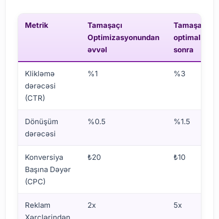
Metrik
Tamaşaçı
Tamaşaçılar
Optimizasyonundan
optimallaşdı
əvvəl
sonra
Klikləmə
%1
%3
dərəcəsi
(CTR)
Dönüşüm
%0.5
%1.5
dərəcəsi
Konversiya
₺20
₺10
Başına Dəyər
(CPC)
Reklam
2x
5x
Xərclərindən