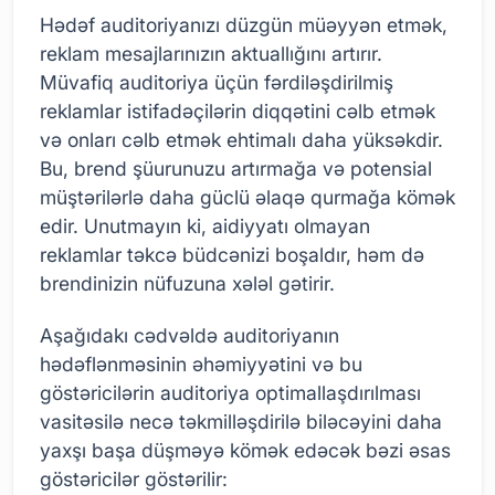
Hədəf auditoriyanızı düzgün müəyyən etmək,
reklam mesajlarınızın aktuallığını artırır.
Müvafiq auditoriya üçün fərdiləşdirilmiş
reklamlar istifadəçilərin diqqətini cəlb etmək
və onları cəlb etmək ehtimalı daha yüksəkdir.
Bu, brend şüurunuzu artırmağa və potensial
müştərilərlə daha güclü əlaqə qurmağa kömək
edir. Unutmayın ki, aidiyyatı olmayan
reklamlar təkcə büdcənizi boşaldır, həm də
brendinizin nüfuzuna xələl gətirir.
Aşağıdakı cədvəldə auditoriyanın
hədəflənməsinin əhəmiyyətini və bu
göstəricilərin auditoriya optimallaşdırılması
vasitəsilə necə təkmilləşdirilə biləcəyini daha
yaxşı başa düşməyə kömək edəcək bəzi əsas
göstəricilər göstərilir: