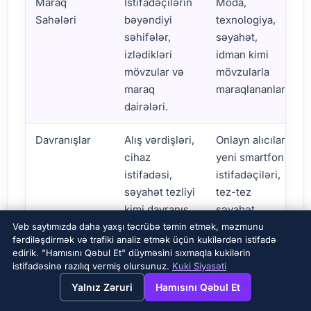
Maraq
İstifadəçilərin
Moda,
Sahələri
bəyəndiyi
texnologiya,
səhifələr,
səyahət,
izlədikləri
idman kimi
mövzular və
mövzularla
maraq
maraqlananlar.
dairələri.
Davranışlar
Alış vərdişləri,
Onlayn alıcılar,
cihaz
yeni smartfon
istifadəsi,
istifadəçiləri,
səyahət tezliyi
tez-tez
kimi davranış
səyahət
məlumatları.
edənlər.
Veb saytımızda daha yaxşı təcrübə təmin etmək, məzmunu
fərdiləşdirmək və trafiki analiz etmək üçün kukilərdən istifadə
edirik. "Hamısını Qəbul Et" düyməsini sıxmaqla kukilərin
Bağlantılar
Səhifənizi
Səhifənizi
istifadəsinə razılıq vermiş olursunuz.
Kuki Siyasəti
bəyənənlər,
bəyənən
→
×
View this page in English?
Yalnız Zəruri
Hamısını Qəbul Et
tədbirinizdə
insanların