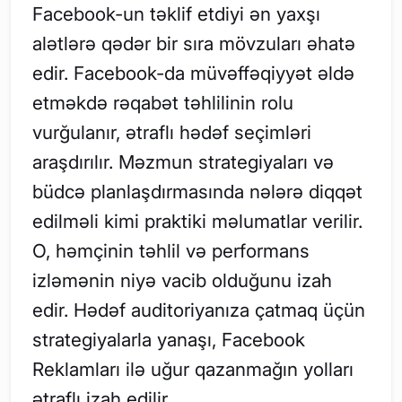
Facebook-un təklif etdiyi ən yaxşı
alətlərə qədər bir sıra mövzuları əhatə
edir. Facebook-da müvəffəqiyyət əldə
etməkdə rəqabət təhlilinin rolu
vurğulanır, ətraflı hədəf seçimləri
araşdırılır. Məzmun strategiyaları və
büdcə planlaşdırmasında nələrə diqqət
edilməli kimi praktiki məlumatlar verilir.
O, həmçinin təhlil və performans
izləmənin niyə vacib olduğunu izah
edir. Hədəf auditoriyanıza çatmaq üçün
strategiyalarla yanaşı, Facebook
Reklamları ilə uğur qazanmağın yolları
ətraflı izah edilir.