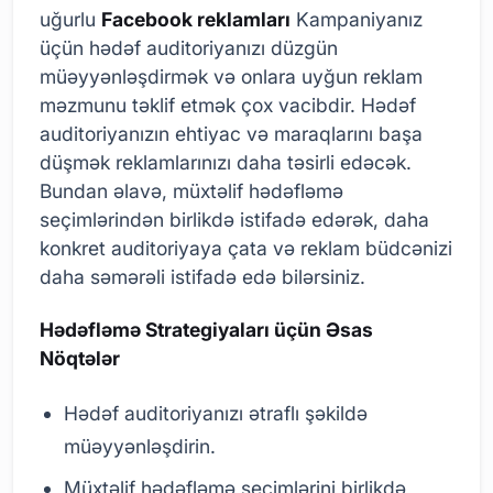
uğurlu
Facebook reklamları
Kampaniyanız
üçün hədəf auditoriyanızı düzgün
müəyyənləşdirmək və onlara uyğun reklam
məzmunu təklif etmək çox vacibdir. Hədəf
auditoriyanızın ehtiyac və maraqlarını başa
düşmək reklamlarınızı daha təsirli edəcək.
Bundan əlavə, müxtəlif hədəfləmə
seçimlərindən birlikdə istifadə edərək, daha
konkret auditoriyaya çata və reklam büdcənizi
daha səmərəli istifadə edə bilərsiniz.
Hədəfləmə Strategiyaları üçün Əsas
Nöqtələr
Hədəf auditoriyanızı ətraflı şəkildə
müəyyənləşdirin.
Müxtəlif hədəfləmə seçimlərini birlikdə