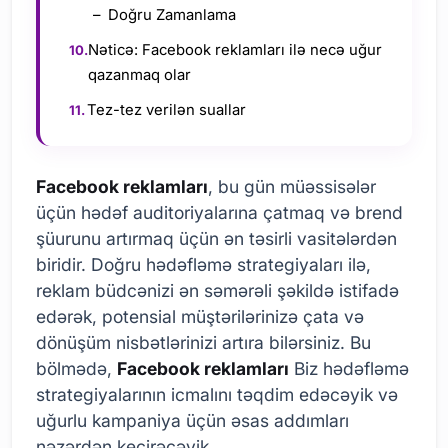
Doğru Zamanlama
Nəticə: Facebook reklamları ilə necə uğur
qazanmaq olar
Tez-tez verilən suallar
Facebook reklamları
, bu gün müəssisələr
üçün hədəf auditoriyalarına çatmaq və brend
şüurunu artırmaq üçün ən təsirli vasitələrdən
biridir. Doğru hədəfləmə strategiyaları ilə,
reklam büdcənizi ən səmərəli şəkildə istifadə
edərək, potensial müştərilərinizə çata və
dönüşüm nisbətlərinizi artıra bilərsiniz. Bu
bölmədə,
Facebook reklamları
Biz hədəfləmə
strategiyalarının icmalını təqdim edəcəyik və
uğurlu kampaniya üçün əsas addımları
nəzərdən keçirəcəyik.