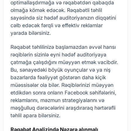
optimallaşdırmağa və rəqabətdən qabaqda
olmağa kömək edəcək. Rəqabətli təhlil
sayəsində siz hədəf auditoriyanızın diqqətini
cəlb edəcək fərqli və effektiv reklamlar
yarada bilərsiniz.
Rəqabət təhlilinizə başlamazdan əvvəl hansı
rəqiblərin sizinlə eyni hədəf auditoriyaya
çatmağa çalışdığını müəyyən etmək vacibdir.
Bu, sənayedəki böyük oyunçular və ya niş
bazarlarda fəaliyyət göstərən daha kiçik
müəssisələr ola bilər. Rəqiblərinizi müəyyən
etdikdən sonra onların Facebook səhifələrini,
reklamlarını, məzmun strategiyalarını və
məşğulluq dərəcələrini araşdıraraq hərtərəfli
təhlil apara bilərsiniz.
Rəqabət Analizində Nəzərə alınmalı