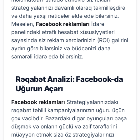
strategiyalarınızı davamlı olaraq təkmilləşdirə
və daha yaxşı nəticələr əldə edə bilərsiniz.
Məsələn,
Facebook reklamları
İdarə
panelindəki ətraflı hesabat xüsusiyyətləri
sayəsində siz reklam xərclərinizin (ROI) gəlirini
aydın görə bilərsiniz və büdcənizi daha
səmərəli idarə edə bilərsiniz.
Rəqabət Analizi: Facebook-da
Uğurun Açarı
Facebook reklamları
Strategiyalarınızdakı
rəqabət təhlili kampaniyalarınızın uğuru üçün
çox vacibdir. Bazardakı digər oyunçuları başa
düşmək və onların güclü və zəif tərəflərini
müəyyən etmək sizə öz strategiyalarınızı