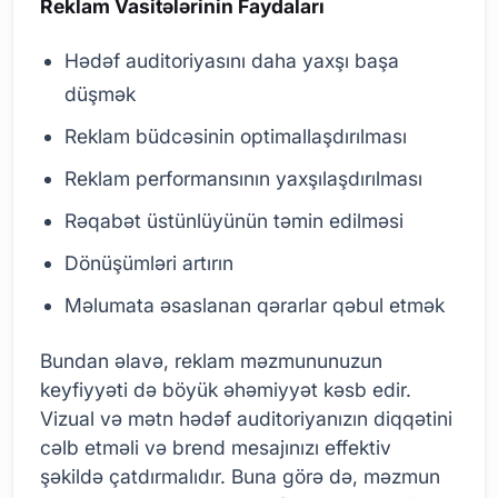
Reklam Vasitələrinin Faydaları
Hədəf auditoriyasını daha yaxşı başa
düşmək
Reklam büdcəsinin optimallaşdırılması
Reklam performansının yaxşılaşdırılması
Rəqabət üstünlüyünün təmin edilməsi
Dönüşümləri artırın
Məlumata əsaslanan qərarlar qəbul etmək
Bundan əlavə, reklam məzmununuzun
keyfiyyəti də böyük əhəmiyyət kəsb edir.
Vizual və mətn hədəf auditoriyanızın diqqətini
cəlb etməli və brend mesajınızı effektiv
şəkildə çatdırmalıdır. Buna görə də, məzmun