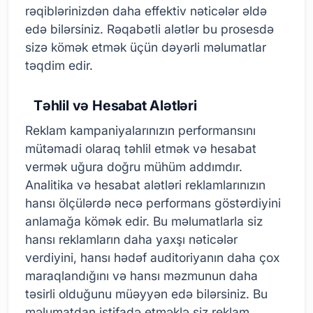
rəqiblərinizdən daha effektiv nəticələr əldə
edə bilərsiniz. Rəqabətli alətlər bu prosesdə
sizə kömək etmək üçün dəyərli məlumatlar
təqdim edir.
Təhlil və Hesabat Alətləri
Reklam kampaniyalarınızın performansını
mütəmadi olaraq təhlil etmək və hesabat
vermək uğura doğru mühüm addımdır.
Analitika və hesabat alətləri reklamlarınızın
hansı ölçülərdə necə performans göstərdiyini
anlamağa kömək edir. Bu məlumatlarla siz
hansı reklamların daha yaxşı nəticələr
verdiyini, hansı hədəf auditoriyanın daha çox
maraqlandığını və hansı məzmunun daha
təsirli olduğunu müəyyən edə bilərsiniz. Bu
məlumatdan istifadə etməklə siz reklam