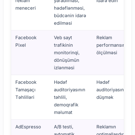
reklam
yaradılması,
idarə edin
meneceri
hədəflənməsi,
büdcənin idarə
edilməsi
Facebook
Veb sayt
Reklam
Pixel
trafikinin
performansının
monitorinqi,
ölçülməsi
dönüşümün
izlənməsi
Facebook
Hədəf
Hədəf
Tamaşaçı
auditoriyasının
auditoriyasını baş
Təhlilləri
təhlili,
düşmək
demoqrafik
məlumat
AdEspresso
A/B testi,
Reklamın
avtomatik
optimallaşdırılmas