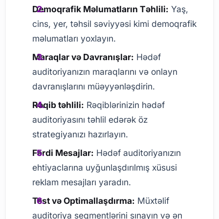
Demoqrafik Məlumatların Təhlili:
Yaş,
cins, yer, təhsil səviyyəsi kimi demoqrafik
məlumatları yoxlayın.
Maraqlar və Davranışlar:
Hədəf
auditoriyanızın maraqlarını və onlayn
davranışlarını müəyyənləşdirin.
Rəqib təhlili:
Rəqiblərinizin hədəf
auditoriyasını təhlil edərək öz
strategiyanızı hazırlayın.
Fərdi Mesajlar:
Hədəf auditoriyanızın
ehtiyaclarına uyğunlaşdırılmış xüsusi
reklam mesajları yaradın.
Test və Optimallaşdırma:
Müxtəlif
auditoriya seqmentlərini sınayın və ən