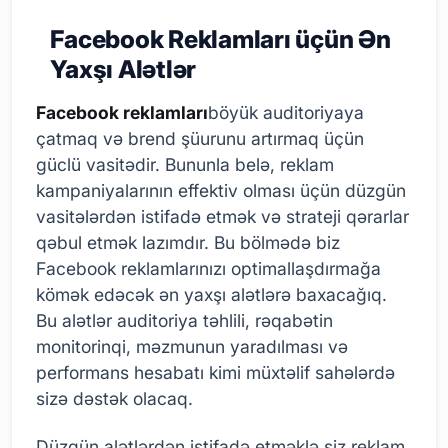
Facebook Reklamları üçün Ən
Yaxşı Alətlər
Facebook reklamları
böyük auditoriyaya
çatmaq və brend şüurunu artırmaq üçün
güclü vasitədir. Bununla belə, reklam
kampaniyalarının effektiv olması üçün düzgün
vasitələrdən istifadə etmək və strateji qərarlar
qəbul etmək lazımdır. Bu bölmədə biz
Facebook reklamlarınızı optimallaşdırmağa
kömək edəcək ən yaxşı alətlərə baxacağıq.
Bu alətlər auditoriya təhlili, rəqabətin
monitorinqi, məzmunun yaradılması və
performans hesabatı kimi müxtəlif sahələrdə
sizə dəstək olacaq.
Düzgün alətlərdən istifadə etməklə siz reklam