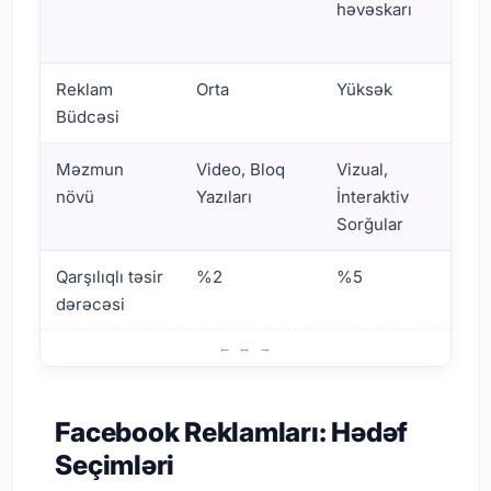
həvəskarı
ş
a
Reklam
Orta
Yüksək
A
Büdcəsi
Məzmun
Video, Bloq
Vizual,
V
növü
Yazıları
İnteraktiv
E
Sorğular
K
Qarşılıqlı təsir
%2
%5
%
dərəcəsi
Rəqabət Analizi: Facebook-da Uğurun Açarı
Facebook Reklamları: Hədəf
Seçimləri