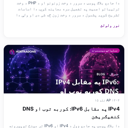
دا جامع بلاګ پوسټ د سرور د وخت زونونو او د PHP د وخت
ترتیباتو اهمیت په تفصیل سره معاینه کوي. دا اساسات
تشریح کوي، پشمول د سرور د وخت زون څه شی دی او ولې دا
مهم دی، او ګام په ګام لارښوونې چمتو کوي چې د وخت زون
نور ولولئ
ترتیباتو تنظیم کولو څرنګوالی تشریح کوي. دا په PHP کې
د سرور د وخت ترتیباتو تنظیم کولو څرنګوالي په اړه عملي
معلو
عملیاتي سیسټمونه
AP ۱۴۰۴ تله ۱۵
IPv4 په مقابل IPv6: کوربه توب او DNS
کنفیګریشن
دا بلاګ پوسټ په جامع ډول د IPv4 او IPv6 تر مینځ توپیرونه