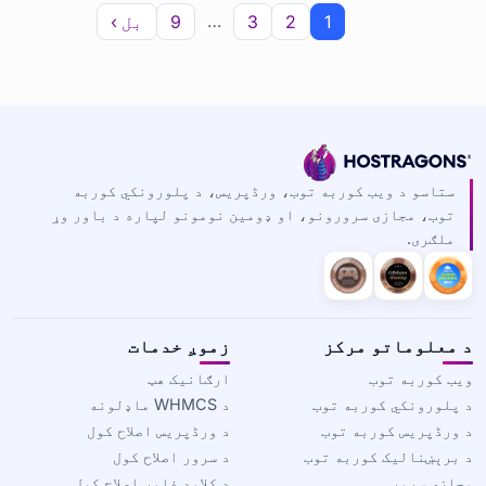
…
1
2
3
9
بل ›
ستاسو د ویب کوربه توب، ورڈپریس، د پلورونکي کوربه
توب، مجازی سرورونو، او ډومین نومونو لپاره د باور وړ
ملګری.
د معلوماتو مرکز
زموږ خدمات
ویب کوربه توب
ارګانیک هټ
د پلورونکي کوربه توب
د WHMCS ماډلونه
د ورڈپریس کوربه توب
د ورڈپریس اصلاح کول
د برېښنالیک کوربه توب
د سرور اصلاح کول
مجازی سرور
د کلاوډ فلیر اصلاح کول