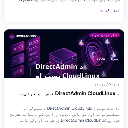
MySQL، PHP). د ګام په ګام نصبولو لارښود سره، تاسو کولی
نور ولولئ
شئ په اسانۍ سره د LEMP سټیک نصب کړئ، د Nginx سره امنیت
ډاډمن کړئ، په MySQL کې ډیټا اداره کړئ، او د PHP سره
عملیاتي سیسټمونه
AP ۱۴۰۴ تله ۱۲
د DirectAdmin CloudLinux نصب او ترتیب
دا بلاګ پوسټ د DirectAdmin CloudLinux د نصبولو او
تنظیمولو په اړه یو جامع لارښود وړاندې کوی. مقاله تشریح
کوی چې DirectAdmin CloudLinux څه شی دی او ولې باید
ترجیح ورکړل شی، او د مرحلې په مرحله نصب پروسه په تفصیل