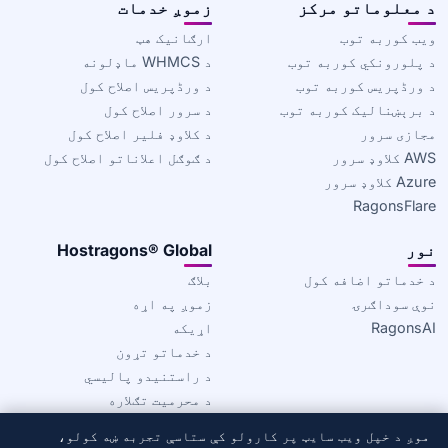
د معلوماتو مرکز
زموږ خدمات
ویب کوربه توب
ارګانیک هټ
د پلورونکي کوربه توب
د WHMCS ماډلونه
د ورڈپریس کوربه توب
د ورڈپریس اصلاح کول
د برېښنالیک کوربه توب
د سرور اصلاح کول
مجازی سرور
د کلاوډ فلیر اصلاح کول
AWS کلاوډ سرور
د ګوګل اعلاناتو اصلاح کول
Azure کلاوډ سرور
RagonsFlare
نور
Hostragons® Global
د خدماتو اضافه کول
بلاګ
نوې سوداګرۍ
زموږ په اړه
RagonsAI
اړیکه
د خدماتو تړون
د راستنیدو پالیسي
د محرمیت تګلاره
د کوکي پالیسي
موږ د خپل ویب سایټ پر کارولو کې ستاسې تجربه ښه کولو،