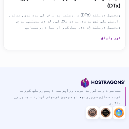
(DTx)
ډیجیټل درملنه (DTx) د روغتیا په برخو کې یوه نوې، بدلون
راوستونکې تجربه ده. په دې بلاګ کې، له دې پوښتنې نه چې
ډیجیټل درملنه څه ده، پیل کوو او بیا د روغتیایي
تکنالوژیو عملیانې، د درملنې لارو اغېزې، او د روغتیا ښه
نور ولولئ
والي پروسې ته پام کوو. موږ د ډیجیټل درملنې ځای، هغه
ستونزې چې ډیجیټل حلونو کې مخې ته راځي او اړین وسایل
څېړو.
ستاسو د ویب کوربه توب، ورڈپریس، د پلورونکي کوربه
توب، مجازی سرورونو، او ډومین نومونو لپاره د باور وړ
ملګری.