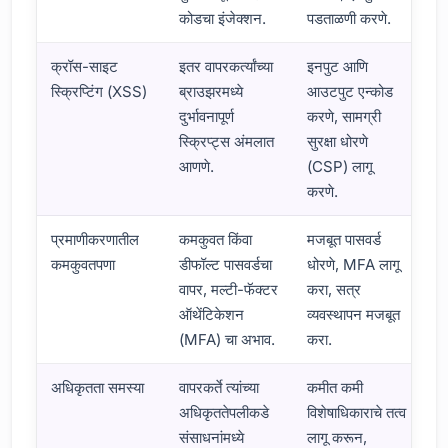
कोडचा इंजेक्शन.
पडताळणी करणे.
क्रॉस-साइट
इतर वापरकर्त्यांच्या
इनपुट आणि
स्क्रिप्टिंग (XSS)
ब्राउझरमध्ये
आउटपुट एन्कोड
दुर्भावनापूर्ण
करणे, सामग्री
स्क्रिप्ट्स अंमलात
सुरक्षा धोरणे
आणणे.
(CSP) लागू
करणे.
प्रमाणीकरणातील
कमकुवत किंवा
मजबूत पासवर्ड
कमकुवतपणा
डीफॉल्ट पासवर्डचा
धोरणे, MFA लागू
वापर, मल्टी-फॅक्टर
करा, सत्र
ऑथेंटिकेशन
व्यवस्थापन मजबूत
(MFA) चा अभाव.
करा.
अधिकृतता समस्या
वापरकर्ते त्यांच्या
कमीत कमी
अधिकृततेपलीकडे
विशेषाधिकाराचे तत्व
संसाधनांमध्ये
लागू करून,