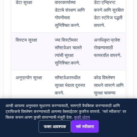
डेटा सुरक्षा
वापरकर्त्याच्या
डेटा एन्क्रिप्ट
डेटाचे संरक्षण आणि
करणे आणि सुरक्षित
गोपनीयता
डेटा स्टोरेज पद्धती
सुनिश्चित करणे.
वापरणे.
सिस्टम सुरक्षा
ज्या सिस्टीमवर
अनधिकृत प्रवेश
सॉफ्टवेअर चालते
रोखण्यासाठी
त्यांची सुरक्षा
फायरवॉल वापरणे.
सुनिश्चित करणे.
अनुप्रयोग सुरक्षा
सॉफ्टवेअरमधील
कोड विश्लेषण
सुरक्षा भेद्यता दुरुस्त
साधने वापरणे आणि
करणे.
सुरक्षा चाचण्या
करणे.
आम्ही आपल्या अनुभवात सुधारणा करण्यासाठी, सामग्री वैयक्तिक करण्यासाठी आणि
ट्राफिकचे विश्लेषण करण्यासाठी आमच्या वेबसाईटवर कुकीज वापरतो. 'सर्व स्वीकारा' वर
सुसंगतता
कायदेशीर नियम
KVKK आणि
क्लिक करून आपण कुकी वापरण्याची मंजुरी देता.
कुकी धोरण
आणि उद्योग
GDPR सारख्या
→
×
View this page in English?
फक्त आवश्यक
सर्व स्वीकारा
मानकांचे पालन
नियमांचे पालन