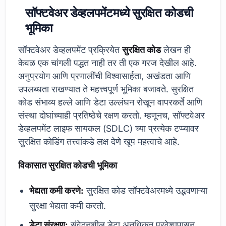
सॉफ्टवेअर डेव्हलपमेंटमध्ये सुरक्षित कोडची
भूमिका
सॉफ्टवेअर डेव्हलपमेंट प्रक्रियेत
सुरक्षित कोड
लेखन ही
केवळ एक चांगली पद्धत नाही तर ती एक गरज देखील आहे.
अनुप्रयोग आणि प्रणालींची विश्वासार्हता, अखंडता आणि
उपलब्धता राखण्यात ते महत्त्वपूर्ण भूमिका बजावते. सुरक्षित
कोड संभाव्य हल्ले आणि डेटा उल्लंघन रोखून वापरकर्ते आणि
संस्था दोघांच्याही प्रतिष्ठेचे रक्षण करतो. म्हणूनच, सॉफ्टवेअर
डेव्हलपमेंट लाइफ सायकल (SDLC) च्या प्रत्येक टप्प्यावर
सुरक्षित कोडिंग तत्त्वांकडे लक्ष देणे खूप महत्वाचे आहे.
विकासात सुरक्षित कोडची भूमिका
भेद्यता कमी करणे:
सुरक्षित कोड सॉफ्टवेअरमध्ये उद्भवणाऱ्या
सुरक्षा भेद्यता कमी करतो.
डेटा संरक्षण:
संवेदनशील डेटा अनधिकृत प्रवेशापासून