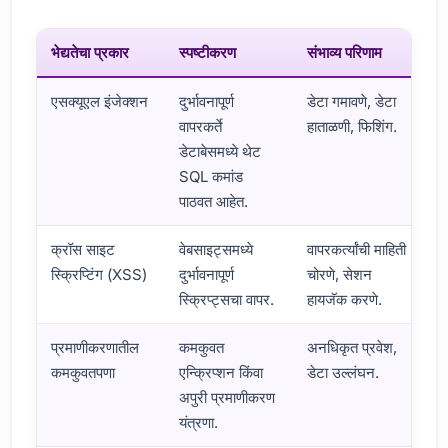
भेद्यतेचा प्रकार
स्पष्टीकरण
संभाव्य परिणाम
एसक्यूएल इंजेक्शन
दुर्भावनापूर्ण
डेटा गमावणे, डेटा
वापरकर्ते
हाताळणी, फिशिंग.
डेटाबेसमध्ये थेट
SQL कमांड
पाठवत आहेत.
क्रॉस साइट
वेबसाइट्समध्ये
वापरकर्त्यांची माहिती
स्क्रिप्टिंग (XSS)
दुर्भावनापूर्ण
चोरणे, सेशन
स्क्रिप्ट्सचा वापर.
हायजॅक करणे.
प्रमाणीकरणातील
कमकुवत
अनधिकृत प्रवेश,
कमकुवतपणा
एन्क्रिप्शन किंवा
डेटा उल्लंघन.
अपुरी प्रमाणीकरण
यंत्रणा.