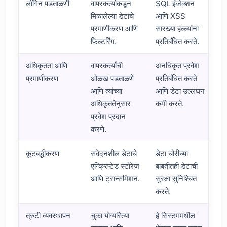
लॉगिन पडताळणी
वापरकर्त्याकडून
SQL इंजेक्शन
मिळालेल्या डेटाचे
आणि XSS
प्रमाणीकरण आणि
सारख्या हल्ल्यांना
फिल्टरिंग.
प्रतिबंधित करते.
अधिकृतता आणि
वापरकर्त्यांची
अनधिकृत प्रवेश
प्रमाणीकरण
ओळख पडताळणे
प्रतिबंधित करते
आणि त्यांच्या
आणि डेटा उल्लंघन
अधिकृततेनुसार
कमी करते.
प्रवेश प्रदान
करणे.
कूटबद्धीकरण
संवेदनशील डेटाचे
डेटा चोरीच्या
एन्क्रिप्टेड स्टोरेज
बाबतीतही डेटाची
आणि ट्रान्समिशन.
सुरक्षा सुनिश्चित
करते.
त्रुटी व्यवस्थापन
चुका योग्यरित्या
हे सिस्टममधील