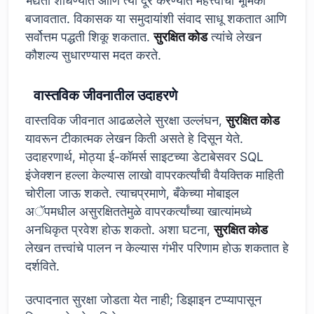
भेद्यता शोधण्यात आणि त्या दूर करण्यात महत्त्वाची भूमिका
बजावतात. विकासक या समुदायांशी संवाद साधू शकतात आणि
सर्वोत्तम पद्धती शिकू शकतात.
सुरक्षित कोड
त्यांचे लेखन
कौशल्य सुधारण्यास मदत करते.
वास्तविक जीवनातील उदाहरणे
वास्तविक जीवनात आढळलेले सुरक्षा उल्लंघन,
सुरक्षित कोड
यावरून टीकात्मक लेखन किती असते हे दिसून येते.
उदाहरणार्थ, मोठ्या ई-कॉमर्स साइटच्या डेटाबेसवर SQL
इंजेक्शन हल्ला केल्यास लाखो वापरकर्त्यांची वैयक्तिक माहिती
चोरीला जाऊ शकते. त्याचप्रमाणे, बँकेच्या मोबाइल
अॅपमधील असुरक्षिततेमुळे वापरकर्त्यांच्या खात्यांमध्ये
अनधिकृत प्रवेश होऊ शकतो. अशा घटना,
सुरक्षित कोड
लेखन तत्त्वांचे पालन न केल्यास गंभीर परिणाम होऊ शकतात हे
दर्शविते.
उत्पादनात सुरक्षा जोडता येत नाही; डिझाइन टप्प्यापासून