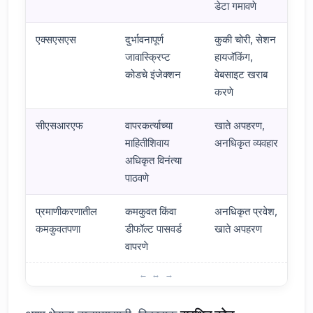
डेटा गमावणे
एक्सएसएस
दुर्भावनापूर्ण
कुकी चोरी, सेशन
जावास्क्रिप्ट
हायजॅकिंग,
कोडचे इंजेक्शन
वेबसाइट खराब
करणे
सीएसआरएफ
वापरकर्त्याच्या
खाते अपहरण,
माहितीशिवाय
अनधिकृत व्यवहार
अधिकृत विनंत्या
पाठवणे
प्रमाणीकरणातील
कमकुवत किंवा
अनधिकृत प्रवेश,
कमकुवतपणा
डीफॉल्ट पासवर्ड
खाते अपहरण
वापरणे
सर्वात सामान्य भेद्यता