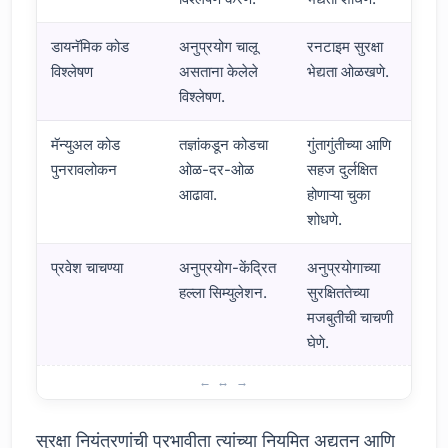
डायनॅमिक कोड
अनुप्रयोग चालू
रनटाइम सुरक्षा
विश्लेषण
असताना केलेले
भेद्यता ओळखणे.
विश्लेषण.
मॅन्युअल कोड
तज्ञांकडून कोडचा
गुंतागुंतीच्या आणि
पुनरावलोकन
ओळ-दर-ओळ
सहज दुर्लक्षित
आढावा.
होणाऱ्या चुका
शोधणे.
प्रवेश चाचण्या
अनुप्रयोग-केंद्रित
अनुप्रयोगाच्या
हल्ला सिम्युलेशन.
सुरक्षिततेच्या
मजबुतीची चाचणी
घेणे.
विकासकांनी अंमलात आणावी अशी सुरक्षा नियंत्रणे
सुरक्षा नियंत्रणांची प्रभावीता त्यांच्या नियमित अद्यतन आणि