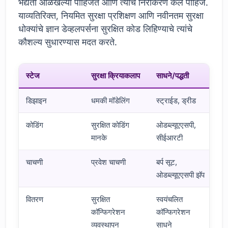
भेद्यता ओळखल्या पाहिजेत आणि त्यांचे निराकरण केले पाहिजे.
याव्यतिरिक्त, नियमित सुरक्षा प्रशिक्षण आणि नवीनतम सुरक्षा
धोक्यांचे ज्ञान डेव्हलपर्सना सुरक्षित कोड लिहिण्याचे त्यांचे
कौशल्य सुधारण्यास मदत करते.
स्टेज
सुरक्षा क्रियाकलाप
साधने/पद्धती
डिझाइन
धमकी मॉडेलिंग
स्ट्राईड, ड्रीड
कोडिंग
सुरक्षित कोडिंग
ओडब्ल्यूएएसपी,
मानके
सीईआरटी
चाचणी
प्रवेश चाचणी
बर्प सूट,
ओडब्ल्यूएएसपी झॅप
वितरण
सुरक्षित
स्वयंचलित
कॉन्फिगरेशन
कॉन्फिगरेशन
व्यवस्थापन
साधने