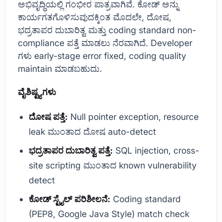
ಅಭಿವೃದ್ಧಿಯಲ್ಲಿ ಗಂಭೀರ ಪಾತ್ರವಾಗಿವೆ. ಕೋಡ್ ಅನ್ನು
ಕಾರ್ಯಗತಗೊಳಿಸುವುದಕ್ಕಿಂತ ಮೊದಲೇ, ದೋಷ,
ಭದ್ರತಾಪರ ದುಬಾರಿತ್ವ ಮತ್ತು coding standard non-
compliance ಪತ್ತೆ ಮಾಡಲು ನೆರವಾಗಿದೆ. Developer
ಗಳು early-stage error fixed, coding quality
maintain ಮಾಡಬಹುದು.
ವೈಶಿಷ್ಟ್ಯಗಳು
ದೋಷ ಪತ್ತೆ:
Null pointer exception, resource
leak ಮುಂತಾದ ದೋಷ auto-detect
ಭದ್ರತಾಪರ ದುಬಾರಿತ್ವ ಪತ್ತೆ:
SQL injection, cross-
site scripting ಮುಂತಾದ known vulnerability
detect
ಕೋಡ್ ಸ್ಟೈಲ್ ಪರಿಶೀಲನೆ:
Coding standard
(PEP8, Google Java Style) match check