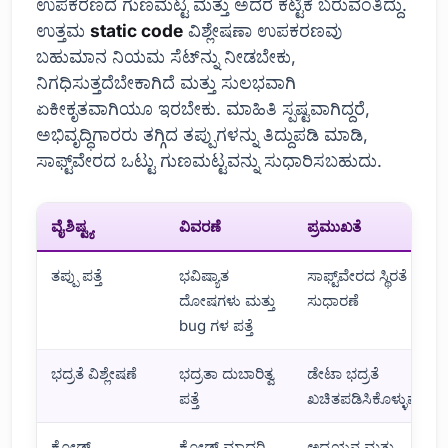
ಉಪಕರಣದ ಗುಣಮಟ್ಟ ಮತ್ತು ಅದರ ಕಟ್ಟಿಕೆ ಬರುವಂತಿದ್ದು.
ಉತ್ತಮ
static code
ವಿಶ್ಲೇಷಣಾ ಉಪಕರಣವು
ಬಹುಮಾನ ನಿಯಮ ಸೆಟ್‌ನ್ನು ನೀಡಬೇಕು,
ನಿಗಧಿಸುತ್ತದೆಬೇಕಾಗಿದೆ ಮತ್ತು ಸುಲಭವಾಗಿ
ಏಕೀಕೃತವಾಗಿಯೂ ಇರಬೇಕು. ಮಾಹಿತಿ ಸ್ಪಷ್ಟವಾಗಿದ್ದರೆ,
ಅಭಿವೃದ್ಧಿಗಾರರು ತಗ್ಗಿದ ತಪ್ಪುಗಳನ್ನು ತಿದ್ದುಪಡಿ ಮಾಡಿ,
ಸಾಫ್ಟ್‌ವೇರದ ಒಟ್ಟು ಗುಣಮಟ್ಟವನ್ನು ಸುಧಾರಿಸಬಹುದು.
ವೈಶಿಷ್ಟ್ಯ
ವಿವರಣೆ
ಪ್ರಮುಖತೆ
ತಪ್ಪು ಪತ್ತೆ
ಭವಿಷ್ಯಾತ
ಸಾಫ್ಟ್‌ವೇರದ ಸ್ಥಿರತೆ
ದೋಷಗಳು ಮತ್ತು
ಸುಧಾರಣೆ
bug ಗಳ ಪತ್ತೆ
ಭದ್ರತೆ ವಿಶ್ಲೇಷಣೆ
ಭದ್ರತಾ ದುಬಾರಿತ್ವ
ಡೇಟಾ ಭದ್ರತೆ
ಪತ್ತೆ
ಖಚಿತಪಡಿಸಿಕೊಳ್ಳುವುದು
ಕೋಡ್
ಕೋಡ್ ಮಾದರಿ
ಅಧ್ಯಯನ ಮತ್ತು