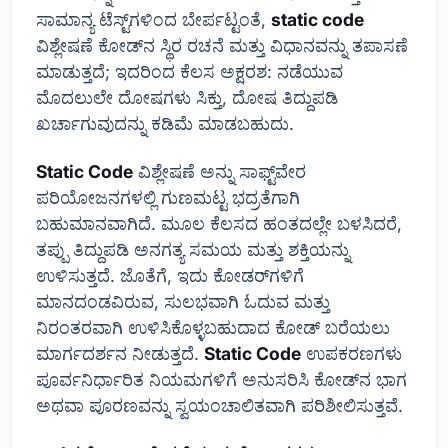
ಸಾಮಾನ್ಯ ಟೆಸ್ಟ್‌ಗಳಿಂದ ಬೇರ್ಪಟ್ಟಂತೆ,
static code
ವಿಶ್ಲೇಷಣೆ ಕೋಡ್‌ನ ಸ್ಥಿರ ರಚನೆ ಮತ್ತು ವಿಧಾನವನ್ನು ತಪಾಸಣೆ
ಮಾಡುತ್ತದೆ; ಇದರಿಂದ ಕೆಲಸ ಅಕ್ಷರಶ: ನಡೆಯುವ
ಮೊದಲುಲೇ ದೋಷಗಳು ಸಿಕ್ತು, ದೋಷ ತಿದ್ದುಪಡಿ
ಖರ್ಚಾಗುವುದನ್ನು ಕಡಿಮೆ ಮಾಡಬಹುದು.
Static Code
ವಿಶ್ಲೇಷಣೆ ಅನ್ನು ಸಾಫ್ಟ್‌ವೇರ
ಪರಿಯೋಜನಗಳಲ್ಲಿ ಗುಣಮಟ್ಟ ಭದ್ರತೆಗಾಗಿ
ಬಹುಮಾನವಾಗಿದೆ. ಮೂಲ ಕೆಲಸದ ಹಂತದಲ್ಲೇ ಬಳಸಿದರೆ,
ತಪ್ಪು ತಿದ್ದುಪಡಿ ಅನಗತ್ಯ ಸಮಯ ಮತ್ತು ಶಕ್ತಿಯನ್ನು
ಉಳಿಸುತ್ತದೆ. ಜೊತೆಗೆ, ಇದು ಕೋಡರ್‌ಗಳಿಗೆ
ಮಾನದಂಡವಿರುವ, ಸುಲಭವಾಗಿ ಓದುವ ಮತ್ತು
ನಿರಂತರವಾಗಿ ಉಳಿಸಿಕೊಳ್ಳಬಹುದಾದ ಕೋಡ್ ಬರೆಯಲು
ಮಾರ್ಗದರ್ಶನ ನೀಡುತ್ತದೆ.
Static Code
ಉಪಕರಣಗಳು
ಪೂರ್ವನಿರ್ಧಾರಿತ ನಿಯಮಗಳಿಗೆ ಅನುಸರಿಸಿ ಕೋಡ್‌ನ ಭಾಗ
ಅಥವಾ ಪೂರಣವನ್ನು ಸ್ವಯಂಚಾಲಿತವಾಗಿ ಪರಿಶೀಲಿಸುತ್ತವೆ.