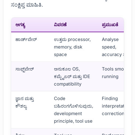
ಸಂಕ್ಷಿಪ್ತ ಮಾಹಿತಿ.
ಅಗತ್ಯ
ವಿವರಣೆ
ಪ್ರಮುಖತೆ
ಹಾರ್ಡ್‌ವೇರ್
ಉತ್ತಮ processor,
Analyse
memory, disk
speed,
space
accuracy ಸ್ಪಷ್ಟ
ಸಾಫ್ಟ್‌ವೇರ್
ಅನುಕೂಲ OS,
Tools smooth
ಕಮ್ಪೈಲರ್ ಮತ್ತು IDE
running
compatibility
ಜ್ಞಾನ ಮತ್ತು
Code
Finding
ಕೌಶಲ್ಯ
ಬಹಿರಂಗಗೊಳಿಸುವುದು,
interpretation,
development
correction
principle, tool use