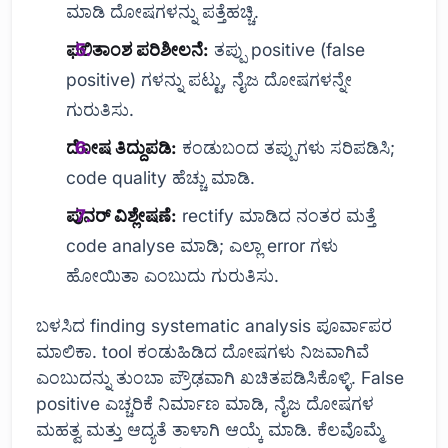
ಮಾಡಿ ದೋಷಗಳನ್ನು ಪತ್ತೆಹಚ್ಚಿ.
ಫಲಿತಾಂಶ ಪರಿಶೀಲನೆ:
ತಪ್ಪು positive (false
positive) ಗಳನ್ನು ಪಟ್ಟು, ನೈಜ ದೋಷಗಳನ್ನೇ
ಗುರುತಿಸು.
ದೋಷ ತಿದ್ದುಪಡಿ:
ಕಂಡುಬಂದ ತಪ್ಪುಗಳು ಸರಿಪಡಿಸಿ;
code quality ಹೆಚ್ಚು ಮಾಡಿ.
ಪುನರ್ ವಿಶ್ಲೇಷಣೆ:
rectify ಮಾಡಿದ ನಂತರ ಮತ್ತೆ
code analyse ಮಾಡಿ; ಎಲ್ಲಾ error ಗಳು
ಹೋಯಿತಾ ಎಂಬುದು ಗುರುತಿಸು.
ಬಳಸಿದ finding systematic analysis ಪೂರ್ವಾಪರ
ಮಾಲಿಕಾ. tool ಕಂಡುಹಿಡಿದ ದೋಷಗಳು ನಿಜವಾಗಿವೆ
ಎಂಬುದನ್ನು ತುಂಬಾ ಪ್ರೌಢವಾಗಿ ಖಚಿತಪಡಿಸಿಕೊಳ್ಳಿ. False
positive ಎಚ್ಚರಿಕೆ ನಿರ್ಮಾಣ ಮಾಡಿ, ನೈಜ ದೋಷಗಳ
ಮಹತ್ವ ಮತ್ತು ಆದ್ಯತೆ ತಾಳಾಗಿ ಆಯ್ಕೆ ಮಾಡಿ. ಕೆಲವೊಮ್ಮೆ