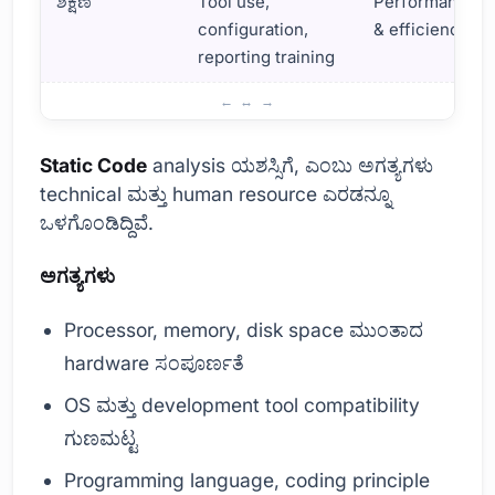
ಶಿಕ್ಷಣ
Tool use,
Performance
configuration,
& efficiency
reporting training
ಸ್ಥಿರ ಕೋಡ್: ಬಳಕೆದಾರ ಅಗತ್ಯಗಳು
Static Code
analysis ಯಶಸ್ಸಿಗೆ, ಎಂಬು ಅಗತ್ಯಗಳು
technical ಮತ್ತು human resource ಎರಡನ್ನೂ
ಒಳಗೊಂಡಿದ್ದಿವೆ.
ಅಗತ್ಯಗಳು
Processor, memory, disk space ಮುಂತಾದ
hardware ಸಂಪೂರ್ಣತೆ
OS ಮತ್ತು development tool compatibility
ಗುಣಮಟ್ಟ
Programming language, coding principle