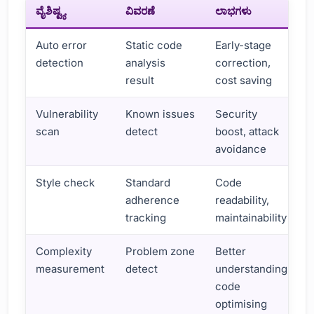
ವೈಶಿಷ್ಟ್ಯ
ವಿವರಣೆ
ಲಾಭಗಳು
Auto error
Static code
Early-stage
detection
analysis
correction,
result
cost saving
Vulnerability
Known issues
Security
scan
detect
boost, attack
avoidance
Style check
Standard
Code
adherence
readability,
tracking
maintainability
Complexity
Problem zone
Better
measurement
detect
understanding,
code
optimising