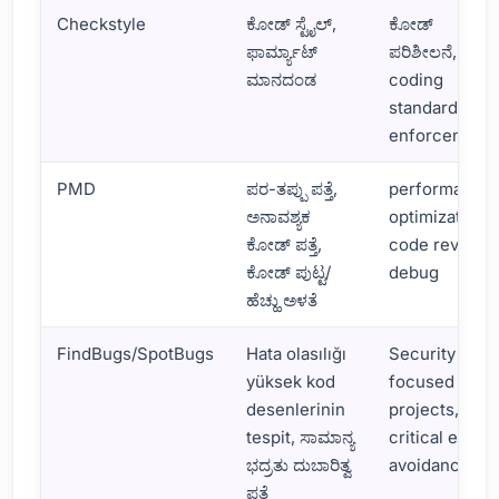
Checkstyle
ಕೋಡ್ ಸ್ಟೈಲ್,
ಕೋಡ್
ಫಾರ್ಮ್ಯಾಟ್
ಪರಿಶೀಲನೆ,
ಮಾನದಂಡ
coding
standard
enforcement
PMD
ಪರ-ತಪ್ಪು ಪತ್ತೆ,
performace
ಅನಾವಶ್ಯಕ
optimization,
ಕೋಡ್ ಪತ್ತೆ,
code review,
ಕೋಡ್ ಪುಟ್ಟ/
debug
ಹೆಚ್ಹು ಅಳತೆ
FindBugs/SpotBugs
Hata olasılığı
Security
yüksek kod
focused
desenlerinin
projects,
tespit, ಸಾಮಾನ್ಯ
critical error
ಭದ್ರತು ದುಬಾರಿತ್ವ
avoidance
ಪತ್ತೆ