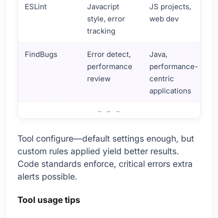
ESLint
Javacript
JS projects,
style, error
web dev
tracking
FindBugs
Error detect,
Java,
performance
performance-
review
centric
applications
ಗುಣಮಟ್ಟ ಉಪಕರಣಗಳ ಉತ್ತಮ ಉಪಯೋಗದ ಸುಳಿವುಗಳು
Tool configure—default settings enough, but
custom rules applied yield better results.
Code standards enforce, critical errors extra
alerts possible.
Tool usage tips