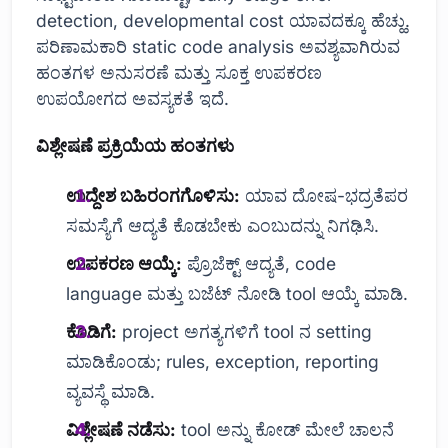
detection, developmental cost ಯಾವದಕ್ಕೂ ಹೆಚ್ಹು.
ಪರಿಣಾಮಕಾರಿ static code analysis ಅವಶ್ಯವಾಗಿರುವ
ಹಂತಗಳ ಅನುಸರಣೆ ಮತ್ತು ಸೂಕ್ತ ಉಪಕರಣ
ಉಪಯೋಗದ ಅವಸ್ಯಕತೆ ಇದೆ.
ವಿಶ್ಲೇಷಣೆ ಪ್ರಕ್ರಿಯೆಯ ಹಂತಗಳು
ಉದ್ದೇಶ ಬಹಿರಂಗಗೊಳಿಸು:
ಯಾವ ದೋಷ-ಭದ್ರತೆಪರ
ಸಮಸ್ಯೆಗೆ ಆದ್ಯತೆ ಕೊಡಬೇಕು ಎಂಬುದನ್ನು ನಿಗಢಿಸಿ.
ಉಪಕರಣ ಆಯ್ಕೆ:
ಪ್ರೊಜೆಕ್ಟ್ ಆದ್ಯತೆ, code
language ಮತ್ತು ಬಜೆಟ್ ನೋಡಿ tool ಆಯ್ಕೆ ಮಾಡಿ.
ಕೊಡಿಗೆ:
project ಅಗತ್ಯಗಳಿಗೆ tool ನ setting
ಮಾಡಿಕೊಂಡು; rules, exception, reporting
ವ್ಯವಸ್ಥೆ ಮಾಡಿ.
ವಿಶ್ಲೇಷಣೆ ನಡೆಸು:
tool ಅನ್ನು ಕೋಡ್ ಮೇಲೆ ಚಾಲನೆ