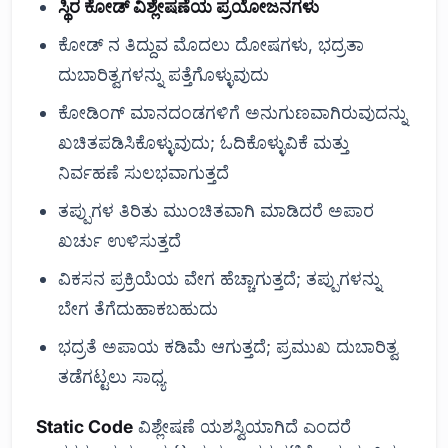
ಸ್ಥಿರ ಕೋಡ್ ವಿಶ್ಲೇಷಣೆಯ ಪ್ರಯೋಜನಗಳು
ಕೋಡ್ ನ ತಿದ್ದುವ ಮೊದಲು ದೋಷಗಳು, ಭದ್ರತಾ
ದುಬಾರಿತ್ವಗಳನ್ನು ಪತ್ತೆಗೊಳ್ಳುವುದು
ಕೋಡಿಂಗ್ ಮಾನದಂಡಗಳಿಗೆ ಅನುಗುಣವಾಗಿರುವುದನ್ನು
ಖಚಿತಪಡಿಸಿಕೊಳ್ಳುವುದು; ಓದಿಕೊಳ್ಳುವಿಕೆ ಮತ್ತು
ನಿರ್ವಹಣೆ ಸುಲಭವಾಗುತ್ತದೆ
ತಪ್ಪುಗಳ ತಿರಿತು ಮುಂಚಿತವಾಗಿ ಮಾಡಿದರೆ ಅಪಾರ
ಖರ್ಚು ಉಳಿಸುತ್ತದೆ
ವಿಕಸನ ಪ್ರಕ್ರಿಯೆಯ ವೇಗ ಹೆಚ್ಚಾಗುತ್ತದೆ; ತಪ್ಪುಗಳನ್ನು
ಬೇಗ ತೆಗೆದುಹಾಕಬಹುದು
ಭದ್ರತೆ ಅಪಾಯ ಕಡಿಮೆ ಆಗುತ್ತದೆ; ಪ್ರಮುಖ ದುಬಾರಿತ್ವ
ತಡೆಗಟ್ಟಲು ಸಾಧ್ಯ
Static Code
ವಿಶ್ಲೇಷಣೆ ಯಶಸ್ವಿಯಾಗಿದೆ ಎಂದರೆ