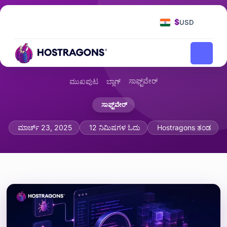
$
USD
ಸಾಫ್ಟ್‌ವೇರ್
ಮುಖಪುಟ
ಬ್ಲಾಗ್
ಸಾಫ್ಟ್‌ವೇರ್
ಸ್ಥಿರ ಕೋಡ್ ವಿಶ್ಲೇಷಣೆ ಮತ್ತು ಸಾಫ್ಟ್‌ವೇರ ಗುಣ
ಮಾರ್ಚ್ 23, 2025
12 ನಿಮಿಷಗಳ ಓದು
Hostragons ತಂಡ