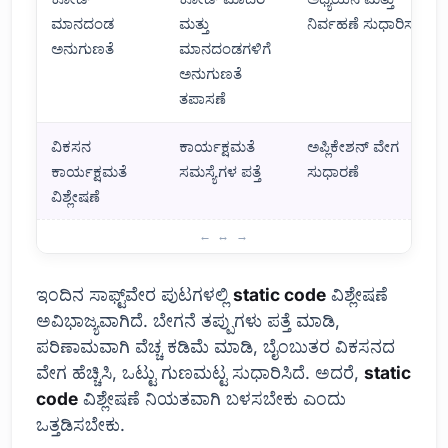
ಮಾನದಂಡ
ಮತ್ತು
ನಿರ್ವಹಣೆ ಸುಧಾರಿಸು
ಅನುಗುಣತೆ
ಮಾನದಂಡಗಳಿಗೆ
ಅನುಗುಣತೆ
ತಪಾಸಣೆ
ವಿಕಸನ
ಕಾರ್ಯಕ್ಷಮತೆ
ಅಪ್ಲಿಕೇಶನ್ ವೇಗ
ಕಾರ್ಯಕ್ಷಮತೆ
ಸಮಸ್ಯೆಗಳ ಪತ್ತೆ
ಸುಧಾರಣೆ
ವಿಶ್ಲೇಷಣೆ
ಸ್ಥಿರ ಕೋಡ್ ವಿಶ್ಲೇಷಣೆ: ಇವು ಮತ್ತು ಅಗತ್ಯ
ಇಂದಿನ ಸಾಫ್ಟ್‌ವೇರ ಪುಟಗಳಲ್ಲಿ
static code
ವಿಶ್ಲೇಷಣೆ
ಅವಿಭಾಜ್ಯವಾಗಿದೆ. ಬೇಗನೆ ತಪ್ಪುಗಳು ಪತ್ತೆ ಮಾಡಿ,
ಪರಿಣಾಮವಾಗಿ ವೆಚ್ಚ ಕಡಿಮೆ ಮಾಡಿ, ಬೈಂಬುತರ ವಿಕಸನದ
ವೇಗ ಹೆಚ್ಚಿಸಿ, ಒಟ್ಟು ಗುಣಮಟ್ಟ ಸುಧಾರಿಸಿದೆ. ಅದರೆ,
static
code
ವಿಶ್ಲೇಷಣೆ ನಿಯತವಾಗಿ ಬಳಸಬೇಕು ಎಂದು
ಒತ್ತಡಿಸಬೇಕು.