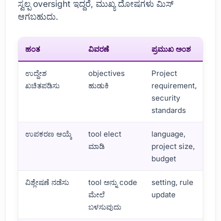
ಸ್ವಲ್ಪ oversight ಇದ್ದರೆ, ಮುಖ್ಯ ದೋಷಗಳು ಮಿಸ್
ಆಗಬಹುದು.
ಹಂತ
ವಿವರಣೆ
ಪ್ರಮುಖ ಅಂಶ
ಉದ್ದೇಶ
objectives
Project
ಖಚಿತಪಡಿಸು
ಹುಡುಕಿ
requirement,
security
standards
ಉಪಕರಣ ಆಯ್ಕೆ
tool elect
language,
ಮಾಡಿ
project size,
budget
ವಿಶ್ಲೇಷಣೆ ನಡೆಸು
tool ಅನ್ನು code
setting, rule
ಮೇಲೆ
update
ಬಳಸುವುದು