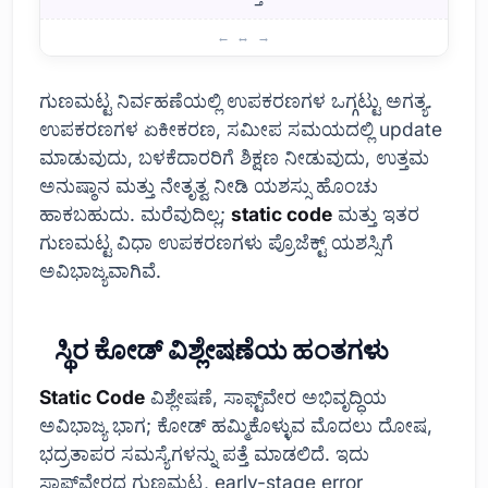
ಗುಣಮಟ್ಟ ನಿರ್ವಹಣಾ ಉಪಕರಣಗಳ ಮಾಹಿತಿ
ಗುಣಮಟ್ಟ ನಿರ್ವಹಣೆಯಲ್ಲಿ ಉಪಕರಣಗಳ ಒಗ್ಗಟ್ಟು ಅಗತ್ಯ.
ಉಪಕರಣಗಳ ಏಕೀಕರಣ, ಸಮೀಪ ಸಮಯದಲ್ಲಿ update
ಮಾಡುವುದು, ಬಳಕೆದಾರರಿಗೆ ಶಿಕ್ಷಣ ನೀಡುವುದು, ಉತ್ತಮ
ಅನುಷ್ಠಾನ ಮತ್ತು ನೇತೃತ್ವ ನೀಡಿ ಯಶಸ್ಸು ಹೊಂಚು
ಹಾಕಬಹುದು. ಮರೆವುದಿಲ್ಲ;
static code
ಮತ್ತು ಇತರ
ಗುಣಮಟ್ಟ ವಿಧಾ ಉಪಕರಣಗಳು ಪ್ರೊಜೆಕ್ಟ್ ಯಶಸ್ಸಿಗೆ
ಅವಿಭಾಜ್ಯವಾಗಿವೆ.
ಸ್ಥಿರ ಕೋಡ್ ವಿಶ್ಲೇಷಣೆಯ ಹಂತಗಳು
Static Code
ವಿಶ್ಲೇಷಣೆ, ಸಾಫ್ಟ್‌ವೇರ ಅಭಿವೃದ್ಧಿಯ
ಅವಿಭಾಜ್ಯ ಭಾಗ; ಕೋಡ್ ಹಮ್ಮಿಕೊಳ್ಳುವ ಮೊದಲು ದೋಷ,
ಭದ್ರತಾಪರ ಸಮಸ್ಯೆಗಳನ್ನು ಪತ್ತೆ ಮಾಡಲಿದೆ. ಇದು
ಸಾಫ್ಟ್‌ವೇರದ ಗುಣಮಟ್ಟ, early-stage error