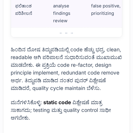
ಫಲಿತಾಂಶ
analyse
false positive,
ಪರಿಶೀಲನೆ
findings
prioritizing
review
ಸ್ಥಿರ ಕೋಡ್ ವಿಶ್ಲೇಷಣೆಯ ಹಂತಗಳು
ಹಿಂದಿನ ದೋಷ ತಿದ್ದುಪಡಿಯಲ್ಲಿ code ಹೆಚ್ಚು ಭದ್ರ, clean,
readable ಆಗಿ ಪರಿಪಾಲನೆ ಸುಧಾರಿಸುವಂತೆ ಮುಖಾಮುಖಿ
ಮಾಡಬೇಕು. ಈ ಪ್ರಕ್ರಿಯೆ code re-factor, design
principle implement, redundant code remove
ಅರ್ಥ. ತಿದ್ದುಪಡಿ ಮಾಡಿದ ನಂತರ ಪುನರ್ ವಿಶ್ಲೇಷಣೆ
ಮಾಡಿದರೆ, quality cycle maintain ಬೆಳೆಸು.
ಮನೆಗಳಿಸಿಕೊಳ್ಳಿ:
static code
ವಿಶ್ಲೇಷಣೆ ಮಾತ್ರ
ಸಾಕಾಗದು; testing ಮತ್ತು quality control ಸಾಥೀ
ಆಗಬೇಕು.