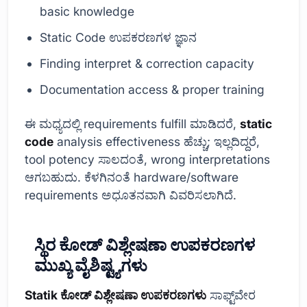
basic knowledge
Static Code ಉಪಕರಣಗಳ ಜ್ಞಾನ
Finding interpret & correction capacity
Documentation access & proper training
ಈ ಮಧ್ಯದಲ್ಲಿ requirements fulfill ಮಾಡಿದರೆ,
static
code
analysis effectiveness ಹೆಚ್ಚು; ಇಲ್ಲದಿದ್ದರೆ,
tool potency ಸಾಲದಂತೆ, wrong interpretations
ಆಗಬಹುದು. ಕೆಳಗಿನಂತೆ hardware/software
requirements ಅಧೂತನವಾಗಿ ವಿವರಿಸಲಾಗಿದೆ.
ಸ್ಥಿರ ಕೋಡ್ ವಿಶ್ಲೇಷಣಾ ಉಪಕರಣಗಳ
ಮುಖ್ಯ ವೈಶಿಷ್ಟ್ಯಗಳು
Statik ಕೋಡ್ ವಿಶ್ಲೇಷಣಾ ಉಪಕರಣಗಳು
ಸಾಫ್ಟ್‌ವೇರ