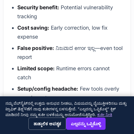
Security benefit:
Potential vulnerability
tracking
Cost saving:
Early correction, low fix
expense
False positive:
ನಿಜವಾದ error ಇಲ್ಲ—even tool
report
Limited scope:
Runtime errors cannot
catch
Setup/config headache:
Few tools overly
complex setup
ನಮ್ಮ ವೆಬ್‌ಸೈಟ್‌ನಲ್ಲಿ ಉತ್ತಮ ಅನುಭವ ನೀಡಲು, ವಿಷಯವನ್ನು ವೈಯುಕ್ತೀಕರಿಸಲು ಮತ್ತು
ಟ್ರಾಫಿಕ್ ವಿಶ್ಲেষಣೆಗೆ ನಾವು ಕುಕೀಗಳನ್ನ ಬಳಸುತ್ತೇವೆ. "ಎಲ್ಲವನ್ನು ಒಪ್ಪಿಕೊಳ್ಳಿ" ಕ್ಲಿಕ್
Static analysis downside: not 100% accurate
ಮಾಡಿದರೆ ನೀವು ನಮ್ಮ ಕುಕೀ ಬಳಕೆಯನ್ನು ಅನುಮೋಜಿಸುತ್ತಿದ್ದೀರಿ.
ಕುಕೀ ನೀತಿ
—false alarms time-consuming; run-time
→
×
View this page in English?
ತಾತ್ಕಾಲಿಕ ಅವಶ್ಯಕ
ಎಲ್ಲವನ್ನು ಒಪ್ಪಿಕೊಳ್ಳಿ
errors detect impossible; license cost high for