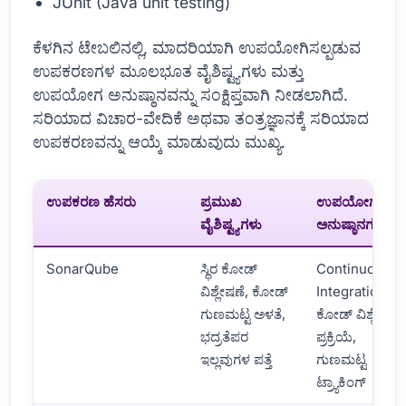
JUnit (Java unit testing)
ಕೆಳಗಿನ ಟೇಬಲಿನಲ್ಲಿ, ಮಾದರಿಯಾಗಿ ಉಪಯೋಗಿಸಲ್ಪಡುವ
ಉಪಕರಣಗಳ ಮೂಲಭೂತ ವೈಶಿಷ್ಟ್ಯಗಳು ಮತ್ತು
ಉಪಯೋಗ ಅನುಷ್ಠಾನವನ್ನು ಸಂಕ್ಷಿಪ್ತವಾಗಿ ನೀಡಲಾಗಿದೆ.
ಸರಿಯಾದ ವಿಚಾರ-ವೇದಿಕೆ ಅಥವಾ ತಂತ್ರಜ್ಞಾನಕ್ಕೆ ಸರಿಯಾದ
ಉಪಕರಣವನ್ನು ಆಯ್ಕೆ ಮಾಡುವುದು ಮುಖ್ಯ.
ಉಪಕರಣ ಹೆಸರು
ಪ್ರಮುಖ
ಉಪಯೋಗ
ವೈಶಿಷ್ಟ್ಯಗಳು
ಅನುಷ್ಠಾನಗಳು
SonarQube
ಸ್ಥಿರ ಕೋಡ್
Continuous
ವಿಶ್ಲೇಷಣೆ, ಕೋಡ್
Integration,
ಗುಣಮಟ್ಟ ಅಳತೆ,
ಕೋಡ್ ವಿಶ್ಲೇಷಣ
ಭದ್ರತೆಪರ
ಪ್ರಕ್ರಿಯೆ,
ಇಲ್ಲವುಗಳ ಪತ್ತೆ
ಗುಣಮಟ್ಟ
ಟ್ರ್ಯಾಕಿಂಗ್