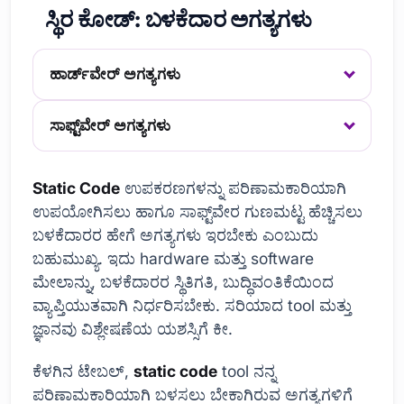
ಸ್ಥಿರ ಕೋಡ್: ಬಳಕೆದಾರ ಅಗತ್ಯಗಳು
ಹಾರ್ಡ್‌ವೇರ್ ಅಗತ್ಯಗಳು
ಸಾಫ್ಟ್‌ವೇರ್ ಅಗತ್ಯಗಳು
Static Code
ಉಪಕರಣಗಳನ್ನು ಪರಿಣಾಮಕಾರಿಯಾಗಿ
ಉಪಯೋಗಿಸಲು ಹಾಗೂ ಸಾಫ್ಟ್‌ವೇರ ಗುಣಮಟ್ಟ ಹೆಚ್ಚಿಸಲು
ಬಳಕೆದಾರರ ಹೇಗೆ ಅಗತ್ಯಗಳು ಇರಬೇಕು ಎಂಬುದು
ಬಹುಮುಖ್ಯ. ಇದು hardware ಮತ್ತು software
ಮೇಲಾನ್ನು, ಬಳಕೆದಾರರ ಸ್ಥಿತಿಗತಿ, ಬುದ್ಧಿವಂತಿಕೆಯಿಂದ
ವ್ಯಾಪ್ತಿಯುತವಾಗಿ ನಿರ್ಧರಿಸಬೇಕು. ಸರಿಯಾದ tool ಮತ್ತು
ಜ್ಞಾನವು ವಿಶ್ಲೇಷಣೆಯ ಯಶಸ್ಸಿಗೆ ಕೀ.
ಕೆಳಗಿನ ಟೇಬಲ್,
static code
tool ನನ್ನ
ಪರಿಣಾಮಕಾರಿಯಾಗಿ ಬಳಸಲು ಬೇಕಾಗಿರುವ ಅಗತ್ಯಗಳಿಗೆ