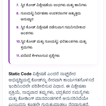
ಸ್ಥಿರ ಕೋಡ್ ವಿಶ್ಲೇಷಣೆಯ ಲಾಭಗಳು ಮತ್ತು ಹಾನಿಗಳು
ಗುಣಮಟ್ಟ ನಿರ್ವಹಣಾ ಉಪಕರಣಗಳ ಅತ್ಯುತ್ತಮ
ಅನುಷ್ಠಾನ
ಸ್ಥಿರ ಕೋಡ್ ವಿಶ್ಲೇಷಣೆ ನಡೆಸುವಾಗ ಗಮನಿಸಬೇಕಾದ
ಅಂಶಗಳು
ಸ್ಥಿರ ಕೋಡ್ ಮತ್ತು ಗುಣಮಟ್ಟ: ಫಲಿತಾಂಶಗಳು ಮತ್ತು
ಕ್ರಮಗಳು
ಪದೆಪದೆ ಕೇಳಲಾಗುವ ಪ್ರಶ್ನೆಗಳು
Static Code
ವಿಶ್ಲೇಷಣೆ ಎಂದರೆ ಸಾಫ್ಟ್‌ವೇರ
ಅಭಿವೃದ್ಧಿಯಲ್ಲಿ ಕೋಡ್‌ನ್ನು ನೇರವಾಗಿ ಕಾರ್ಯಗತಗೊಳಿಸದೆ
ಇಂದಿನಿಂದಲೇ ಪರಿಶೀಲಿಸುವ ವಿಧಾನ. ಈ ವಿಶ್ಲೇಷಣಾ
ಪ್ರಕ್ರಿಯೆ, ಸಾಧ್ಯವಾದ ತಪ್ಪುಗಳು, ಭದ್ರತೆಪರ ಸಮಸ್ಯೆಗಳು
ಮತ್ತು ಕೋಡಿಂಗ್ ಮಾನದಂಡಗಳಿಗೆ ಅನುಸರಿಸಿದೆಯೇ
ಎಂಬುದನ್ನು ಕೂಡಲೇ ಗುರುತುಮಾಡಲು ನೆರವಾಗುತ್ತದೆ.