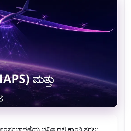
ರಸಂಭಾಷಣೆಯ ಭವಿಷ್ಯದಲ್ಲಿ ಕ್ರಾಂತಿ ತರಲು