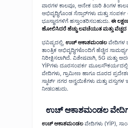
ವಾರಗಳ ಕಾಲವೂ, ಅನೇಕ ಬಾರಿ ತಿಂಗಳ ಕಾಲವೂ 
ಅಭಿವೃದ್ಧಿಗೊಂಡ ಸೆನ್ಸಾರ್‌ಗಳು ಮತ್ತು ಸಂ
ಭೂಸ್ಥಾನಗಳಿಗೆ ಹಸ್ತಾಂತರಿಸಬಹುದು.
ಈ ಲಕ್ಷಣ
ಹೋಲಿಸಿದರೆ ಹೆಚ್ಚು ಲವಚೆಯುತ ಮತ್ತು ವೆಚ್ಚದ
ಭವಿಷ್ಯದಲ್ಲಿ,
ಉಚ್ ಆಕಾಶಮಂಡಲ
ವೇದಿಗಳ ಬಳ
ತಾಂತ್ರಿಕ ಅಭಿವೃದ್ಧಿಗಳೊಂದಿಗೆ ಹೆಚ್ಚಿನ ಸಾಮ
ನಿರೀಕ್ಷಿಸಲಾಗಿದೆ. ವಿಶೇಷವಾಗಿ, 5G ಮತ್ತು ಅದ
YİP‌ಗಳು ದೂರಸಂಪರ್ಕ ಮೂಲಸೌಕರ್ಯದಲ್ಲಿ ಮಹತ
ವೇದಿಗಳು, ಗ್ರಾಮೀಣ ಹಾಗೂ ದೂರದ ಪ್ರದೇಶಗಳಿ
ಸ್ಮಾರ್ಟ್ ನಗರ ಅನ್ವಯಿಕೆಗಳು ಮತ್ತು ವಸ್ತುಗಳ ಇ
ನೀಡಬಹುದು.
ಉಚ್ ಆಕಾಶಮಂಡಲ ವೇದಿಗ
ಉಚ್ ಆಕಾಶಮಂಡಲ
ವೇದಿಗಳು (YİP), ಸಾ