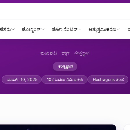
ಹೆಸರು
ಹೋಸ್ಟಿಂಗ್
ಡೇಟಾ ಸೆಂಟರ್
ಅತ್ಯುತ್ತಮೀಕರಣ
ಇ
ತಂತ್ರಜ್ಞಾನ
ಮುಖಪುಟ
ಬ್ಲಾಗ್
ತಂತ್ರಜ್ಞಾನ
ಎತ್ತರದ ಪ್ಲ್ಯಾಟ್‌ಫಾರ್ಮ್‌ಗಳು (
ಮಾರ್ಚ್ 10, 2025
102 ಓದಲು ನಿಮಿಷಗಳು
Hostragons ತಂಡ