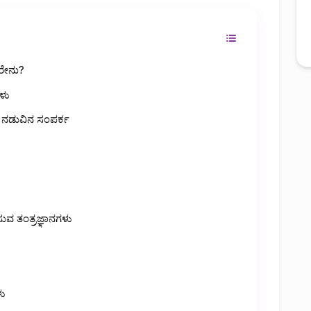
ದರೇನು?
ಳು
 ನಡುವಿನ ಸಂಪರ್ಕ
ಸುವ ತಂತ್ರಜ್ಞಾನಗಳು
ಳು