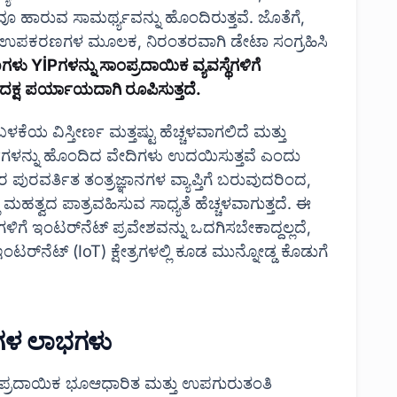
ಹಾರುವ ಸಾಮರ್ಥ್ಯವನ್ನು ಹೊಂದಿರುತ್ತವೆ. ಜೊತೆಗೆ,
ಪರ್ಕ ಉಪಕರಣಗಳ ಮೂಲಕ, ನಿರಂತರವಾಗಿ ಡೇಟಾ ಸಂಗ್ರಹಿಸಿ
ಗಳು YİP‌ಗಳನ್ನು ಸಾಂಪ್ರದಾಯಿಕ ವ್ಯವಸ್ಥೆಗಳಿಗೆ
 ದಕ್ಷ ಪರ್ಯಾಯದಾಗಿ ರೂಪಿಸುತ್ತದೆ.
ಕೆಯ ವಿಸ್ತೀರ್ಣ ಮತ್ತಷ್ಟು ಹೆಚ್ಚಳವಾಗಲಿದೆ ಮತ್ತು
ರ್ಥ್ಯಗಳನ್ನು ಹೊಂದಿದ ವೇದಿಗಳು ಉದಯಿಸುತ್ತವೆ ಎಂದು
ರ ಪುರವರ್ತಿತ ತಂತ್ರಜ್ಞಾನಗಳ ವ್ಯಾಪ್ತಿಗೆ ಬರುವುದರಿಂದ,
್ವದ ಪಾತ್ರವಹಿಸುವ ಸಾಧ್ಯತೆ ಹೆಚ್ಚಳವಾಗುತ್ತದೆ. ಈ
ಗೆ ಇಂಟರ್‌ನೆಟ್ ಪ್ರವೇಶವನ್ನು ಒದಗಿಸಬೇಕಾದ್ದಲ್ಲದೆ,
ಂಟರ್‌ನೆಟ್ (IoT) ಕ್ಷೇತ್ರಗಳಲ್ಲಿ ಕೂಡ ಮುನ್ನೋಡ್ಡ ಕೊಡುಗೆ
ಳ ಲಾಭಗಳು
ಂಪ್ರದಾಯಿಕ ಭೂಆಧಾರಿತ ಮತ್ತು ಉಪಗುರುತಂತಿ