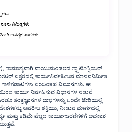
ಪುಗಳು
ಾನೂನು ನಿಮಿತ್ತಗಳು
ಗಳಿಗಾಗಿ ಅವಶ್ಯಕ ಪಾಠಗಳು
İP), ಸಾಮಾನ್ಯವಾಗಿ ವಾಯುಮಂಡಲದ ಸ್ಟ್ರಾಟೊಸ್ಫಿಯರ್
ಟರ್ ಎತ್ತರದಲ್ಲಿ ಕಾರ್ಯನಿರ್ವಹಿಸುವ ಮಾನವನಿರ್ಮಿತ
ಾ ಗಾಳಿಗಡಾಟಗಳು ಎಂಬಂತಹ ವಿಮಾನಗಳು. ಈ
ಥಿತಿಯಿಂದ ಕಾರ್ಯ ನಿರ್ವಹಿಸುವ ವಿಧಾನಗಳ ನಡುವೆ
ು ಎರಡೂ ತಂತ್ರಜ್ಞಾನಗಳ ಲಾಭಗಳನ್ನು ಒಂದೇ ಟೇರಿಯಲ್ಲಿ
ರದೇಶಗಳನ್ನು ಆವರಿಸು ಶಕ್ತಿಯು, ನೀಡುವ ಮಾರ್ಗದಲ್ಲಿ
 ಮತ್ತು ಕಡಿಮೆ ವೆಚ್ಚದ ಕಾರ್ಯಾಚರಣೆಗಳಿಗೆ ಅವಕಾಶ
ುತ್ತವೆ.