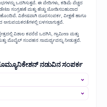
ಭಗಳನ್ನು ಒದಗಿಸುತ್ತವೆ. ಈ ವೇದಿಗಳು, ಕಡಿಮೆ ವೆಚ್ಚದ
ೂಶನ್ ಡೇಟಾ ಸಂಗ್ರಹಣೆ ಮತ್ತು ಹೆಚ್ಚು ಜೋಡಿಸಬಹುದಾದ
ನು ಹೊಂದಿವೆ. ವಿಶೇಷವಾಗಿ ದೂರಸಂಪರ್ಕ, ವೀಕ್ಷಣೆ ಹಾಗೂ
್ವದ ಅನುಪಯಕರತೆಗಳಲ್ಲಿ ಬಳಸಲಾಗುತ್ತವೆ.
ದಲ್ಲಿ ವಿಶಾಲ ಕವರೆಜೆ ಒದಗಿಸಿ, ಗ್ರಾಮೀಣ ಮತ್ತು
ತ್ತು ಮೊಬೈಲ್ ಸಂವಹನ ಸಾಮರ್ಥ್ಯವನ್ನು ನೀಡುತ್ತವೆ.
ಲಿಕೊಮ್ಯೂನಿಕೇಶನ್ ನಡುವಿನ ಸಂಪರ್ಕ