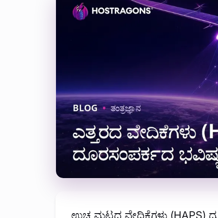
ಉಚ್ಚ ಮಟ್ಟದ ವೇದಿಕೆಗಳು (HAPS) ದೂ