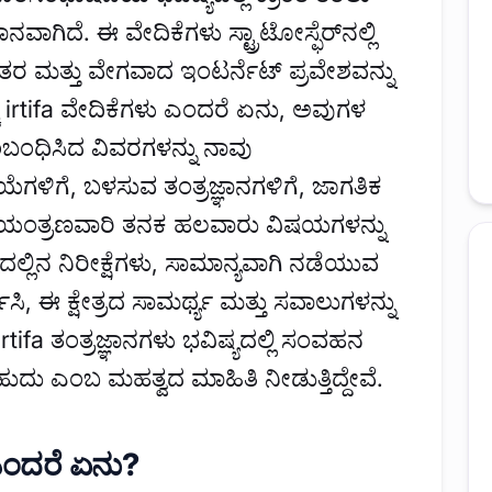
ಾಗಿದೆ. ಈ ವೇದಿಕೆಗಳು ಸ್ಟ್ರಾಟೋಸ್ಫೆರ್‌ನಲ್ಲಿ
ರಂತರ ಮತ್ತು ವೇಗವಾದ ಇಂಟರ್ನೆಟ್ ಪ್ರವೇಶವನ್ನು
್ಚ irtifa ವೇದಿಕೆಗಳು ಎಂದರೆ ಏನು, ಅವುಗಳ
ಬಂಧಿಸಿದ ವಿವರಗಳನ್ನು ನಾವು
ರಕ್ರಿಯೆಗಳಿಗೆ, ಬಳಸುವ ತಂತ್ರಜ್ಞಾನಗಳಿಗೆ, ಜಾಗತಿಕ
ಯಂತ್ರಣವಾರಿ ತನಕ ಹಲವಾರು ವಿಷಯಗಳನ್ನು
ಿಷ್ಯದಲ್ಲಿನ ನಿರೀಕ್ಷೆಗಳು, ಸಾಮಾನ್ಯವಾಗಿ ನಡೆಯುವ
ಸಿ, ಈ ಕ್ಷೇತ್ರದ ಸಾಮರ್ಥ್ಯ ಮತ್ತು ಸವಾಲುಗಳನ್ನು
 irtifa ತಂತ್ರಜ್ಞಾನಗಳು ಭವಿಷ್ಯದಲ್ಲಿ ಸಂವಹನ
ು ಎಂಬ ಮಹತ್ವದ ಮಾಹಿತಿ ನೀಡುತ್ತಿದ್ದೇವೆ.
 ಎಂದರೆ ಏನು?