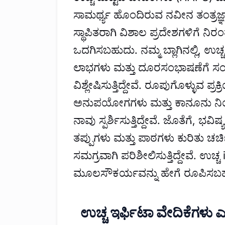
ಸಾಮರ್ಥ್ಯ ಹೊಂದಿರುವ ನವೀನ ತಂತ್ರಜ್ಞಾನವ
ಸ್ಥಾಪಿತರಾಗಿ ವಿಶಾಲ ಪ್ರದೇಶಗಳಿಗೆ ನಿ
ಒದಗಿಸಬಹುದು. ನಮ್ಮ ಬ್ಲಾಗಿನಲ್ಲಿ, ಉಚ
ಲಾಭಗಳು ಮತ್ತು ದೂರಸಂಭಾಷಣೆಗೆ ಸಂ
ವಿಶ್ಲೇಷಿಸುತ್ತಿದ್ದೇವೆ. ರೂಪುಗೊಳ್ಳುವ ಪ್
ಅನುಪಯೋಗಗಳು ಮತ್ತು ಕಾನೂನು ನಿ
ನಾವು ಸ್ಪರ್ಶಿಸುತ್ತಿದ್ದೇವೆ. ಜೊತೆಗೆ, ಭವ
ತಪ್ಪುಗಳು ಮತ್ತು ಪಾಠಗಳು ಕುರಿತು ಚರ್ಚಿ
ಸಮಗ್ರವಾಗಿ ಪರಿಶೀಲಿಸುತ್ತಿದ್ದೇವೆ. ಉಚ್ಚ
ಮೂಲಸೌಕರ್ಯವನ್ನು ಹೇಗೆ ರೂಪಿಸಬಹುದ
ಉಚ್ಚ ಇರ್ಫಿಟಾ ವೇದಿಕೆಗಳು