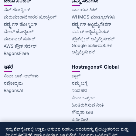
ಡೇಟಾ ಸೆಂಟರ್
ನಮ್ಮ ಸೇವೆಗಳು
ವೆಬ್ ಹೋಸ್ಟಿಂಗ್
ಸಾವಯವ ಹಿಟ್
ಮರುಮಾರಾಟಗಾರರ ಹೋಸ್ಟಿಂಗ್
WHMCS ಮಾಡ್ಯೂಲ್‌ಗಳು
ವರ್ಡ್ಪ್ರೆಸ್ ಹೋಸ್ಟಿಂಗ್
ವರ್ಡ್ಪ್ರೆಸ್ ಆಪ್ಟಿಮೈಸೇಶನ್
ಮೇಲ್ ಹೋಸ್ಟಿಂಗ್
ಸರ್ವರ್ ಆಪ್ಟಿಮೈಸೇಶನ್
ವರ್ಚುವಲ್ ಸರ್ವರ್
ಕ್ಲೌಡ್‌ಫ್ಲೇರ್ ಆಪ್ಟಿಮೈಸೇಶನ್
Google ಜಾಹೀರಾತುಗಳ
AWS ಕ್ಲೌಡ್ ಸರ್ವರ್
ಆಪ್ಟಿಮೈಸೇಶನ್
RagonsFlare
ಇತರೆ
Hostragons® Global
ಸೇವಾ ಆಡ್-ಆನ್‌ಗಳು
ಬ್ಲಾಗ್
ನವೋದ್ಯಮ
ನಮ್ಮ ಬಗ್ಗೆ
RagonsAI
ಸಂವಹನ
ಸೇವಾ ಒಪ್ಪಂದ
ಹಿಂತಿರುಗಿಸುವ ನೀತಿ
ಗೌಪ್ಯತಾ ನೀತಿ
ಕುಕೀ ನೀತಿ
ನಮ್ಮ ವೆಬ್‌ಸೈಟ್‌ನಲ್ಲಿ ಉತ್ತಮ ಅನುಭವ ನೀಡಲು, ವಿಷಯವನ್ನು ವೈಯುಕ್ತೀಕರಿಸಲು ಮತ್ತು
© 2020–2026 Hostragons® Global —
Draconis Infrastructure,
ಟ್ರಾಫಿಕ್ ವಿಶ್ಲেষಣೆಗೆ ನಾವು ಕುಕೀಗಳನ್ನ ಬಳಸುತ್ತೇವೆ. "ಎಲ್ಲವನ್ನು ಒಪ್ಪಿಕೊಳ್ಳಿ" ಕ್ಲಿಕ್