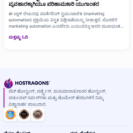
ವ್ಯವಹಾರಕ್ಕಾಗಿಯೂ ಪರಿಣಾಮಕಾರಿ ಯುಗಾಂತರ
ಈ ಬ್ಲಾಗ್ ಲೇಖನವು ಮಾರ್ಕೆಟಿಂಗ್ ಸ್ವಯಂಚಾಲಿತ (marketing
automation) ಪ್ರಕ್ರಿಯೆಯ ವಿಸ್ತೃತ ವಿಶ್ಲೇಷಣೆಯನ್ನು ನೀಡುತ್ತದೆ. ಮೊದಲಿಗೆ
marketing automation ಎಂದರೇನು ಎಂಬುದನ್ನೂ ಅದರ ಮೂಲಭೂತ
ವಿಚಾರಗಳನ್ನು ವಿವರಿಸಿ, ಅನಂತರ ಅದರ ಲಾಭಗಳು ಮತ್ತು ಸವಾಲುಗಳ ಬಗ್ಗೆ
ಮತ್ತಷ್ಟು ಓದಿ
ಮೂಲಕವಾಗಿ ಚರ್ಚಿಸುತ್ತದೆ. ಪರಿಣಾಮಕಾರಿ ಬಳಕೆಗಾಗಿ ಟಿಪ್‌ಗಳು ನೀಡುತ್ತ,
ಮಾರುಕಟ್ಟೆಯಲ್ಲಿ ಲಭ್ಯವಾಗಿರುವ ಅತ್ಯುತ್ತಮ
ವೆಬ್ ಹೋಸ್ಟಿಂಗ್, ವರ್ಡ್ಪ್ರೆಸ್, ಮರುಮಾರಾಟಗಾರರ ಹೋಸ್ಟಿಂಗ್,
ವರ್ಚುವಲ್ ಸರ್ವರ್‌ಗಳು ಮತ್ತು ಡೊಮೇನ್ ಹೆಸರುಗಳಿಗೆ ನಿಮ್ಮ
ವಿಶ್ವಾಸಾರ್ಹ ಪಾಲುದಾರ.