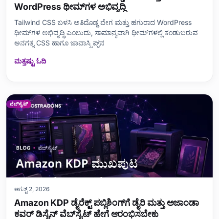
WordPress ಥೀಮ್‌ಗಳ ಅಭಿವೃದ್ಧಿ
Tailwind CSS ಬಳಸಿ ಅತಿದೊಡ್ಡ ವೇಗ ಮತ್ತು ಹಗುರಾದ WordPress
ಥೀಮ್‌ಗಳ ಅಭಿವೃದ್ಧಿ ಎಂಬುದು, ಸಾಮಾನ್ಯವಾಗಿ ಥೀಮ್‌ಗಳಲ್ಲಿ ಕಂಡುಬರುವ
ಅನಗತ್ಯ CSS ಹಾಗೂ ಜಾವಾಸ್ಕ್ರಿಪ್ಟ್‌ನ
ಮತ್ತಷ್ಟು ಓದಿ
ವೆಬ್‌ಸೈಟ್
ಆಗಸ್ಟ್ 2, 2026
Amazon KDP ಡೈರೆಕ್ಟ್ ಪಬ್ಲಿಶಿಂಗ್‌ಗೆ ಡೈರಿ ಮತ್ತು ಅಜಾಂಡಾ
ಕವರ್ ಡಿಸೈನ್ ವೆಬ್‌ಸೈಟ್ ಹೇಗೆ ಆರಂಭಿಸಬೇಕು