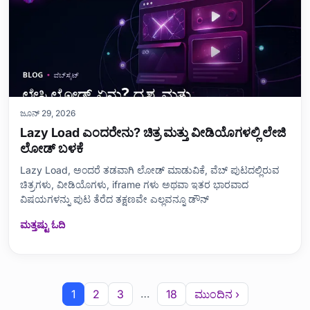
ಜೂನ್ 29, 2026
Lazy Load ಎಂದರೇನು? ಚಿತ್ರ ಮತ್ತು ವೀಡಿಯೊಗಳಲ್ಲಿ ಲೇಜಿ
ಲೋಡ್ ಬಳಕೆ
Lazy Load, ಅಂದರೆ ತಡವಾಗಿ ಲೋಡ್ ಮಾಡುವಿಕೆ, ವೆಬ್ ಪುಟದಲ್ಲಿರುವ
ಚಿತ್ರಗಳು, ವೀಡಿಯೊಗಳು, iframe ಗಳು ಅಥವಾ ಇತರ ಭಾರವಾದ
ವಿಷಯಗಳನ್ನು ಪುಟ ತೆರೆದ ತಕ್ಷಣವೇ ಎಲ್ಲವನ್ನೂ ಡೌನ್‌
ಮತ್ತಷ್ಟು ಓದಿ
…
1
2
3
18
ಮುಂದಿನ ›