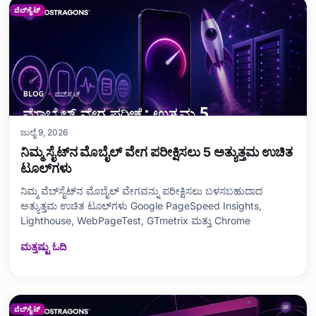
ವೆಬ್‌ಸೈಟ್
ಜುಲೈ 9, 2026
ನಿಮ್ಮ ಸೈಟ್‌ನ ಮೊಬೈಲ್ ವೇಗ ಪರೀಕ್ಷಿಸಲು 5 ಅತ್ಯುತ್ತಮ ಉಚಿತ
ಟೂಲ್‌ಗಳು
ನಿಮ್ಮ ವೆಬ್‌ಸೈಟ್‌ನ ಮೊಬೈಲ್ ವೇಗವನ್ನು ಪರೀಕ್ಷಿಸಲು ಬಳಸಬಹುದಾದ
ಅತ್ಯುತ್ತಮ ಉಚಿತ ಟೂಲ್‌ಗಳು Google PageSpeed Insights,
Lighthouse, WebPageTest, GTmetrix ಮತ್ತು Chrome
ಮತ್ತಷ್ಟು ಓದಿ
ವೆಬ್‌ಸೈಟ್