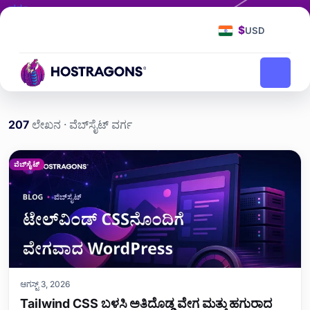
ವರ್ಗ
ವೆಬ್‌ಸೈಟ್
$
USD
ವೆಬ್‌ಸೈಟ್
ಮುಖಪುಟ
ಬ್ಲಾಗ್
207
ಲೇಖನ · ವೆಬ್‌ಸೈಟ್ ವರ್ಗ
ವೆಬ್‌ಸೈಟ್ ವರ್ಗದ ಲೇಖನಗಳು
ವೆಬ್‌ಸೈಟ್
ಆಗಸ್ಟ್ 3, 2026
Tailwind CSS ಬಳಸಿ ಅತಿದೊಡ್ಡ ವೇಗ ಮತ್ತು ಹಗುರಾದ