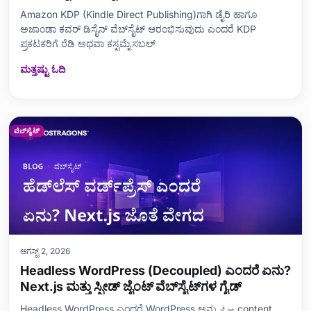
Amazon KDP (Kindle Direct Publishing)ಗಾಗಿ ಡೈರಿ ಹಾಗೂ
ಅಜಾಂಡಾ ಕವರ್ ಡಿಸೈನ್ ವೆಬ್‌ಸೈಟ್ ಆರಂಭಿಸುವುದು ಎಂದರೆ KDP
ಪ್ರಕಟಕರಿಗೆ ರೆಡಿ ಅಥವಾ ಕಸ್ಟಮೈಸಬಲ್
ಮತ್ತಷ್ಟು ಓದಿ
ವೆಬ್‌ಸೈಟ್
ಆಗಸ್ಟ್ 2, 2026
Headless WordPress (Decoupled) ಎಂದರೆ ಏನು?
Next.js ಮತ್ತು ಸ್ಪೀಡ್ ಜೈಂಟ್ ವೆಬ್‌ಸೈಟ್‌ಗಳ ಗೈಡ್
Headless WordPress ಎಂದರೆ WordPress ಅನ್ನು صرف content